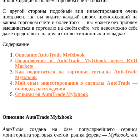
происходящие на вашем торговом счёте события.
С другой стороны подобный вид инвестирования очень
прозрачен, т.к. вы видите каждый шорох происходящий на
вашем торговом счёте и более того — вы можете без проблем
вмешиваться в торговлю на своём счёте, что невозможно себе
даже представить на других инвестиционных площадках.
Содержание
Описание AutoTrade Myfxbook
Подключение к AutoTrade Myfxbook через RVD
Markets
Как подписаться на торговые сигналы AutoTrade
Myfxbook
Мой опыт инвестирования в сигналы AutoTrade —
выводы, рассуждения
Отзывы об AutoTrade Myfxbook
Описание AutoTrade Myfxbook
AutoTrade
создана на базе популярнейшего сервиса
мониторинга торговых счетов рынка форекс —
Myfxbook
, что