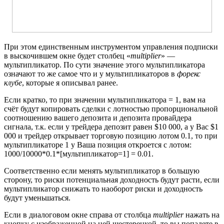
При этом единственным инструментом управления подписки
в выскочившем окне будет столбец «
multiplier
» —
мультипликатор. По сути значение этого мультипликатора
означают то же самое что и у мультипликаторов в
форекс
клубе
, которые я описывал ранее.
Если кратко, то при значении мультипликатора = 1, вам на
счёт будут копировать сделки с лотностью пропорциональной
соотношению вашего депозита и депозита провайдера
сигнала, т.к. если у трейдера депозит равен $10 000, а у Вас $1
000 и трейдер открывает торговую позицию лотом 0.1, то при
мультипликаторе 1 у Ваша позиция откроется с лотом:
1000/10000*0.1*[мультипликатор=1] = 0.01.
Соответственно если менять мультипликатор в большую
сторону, то риски потенциальная доходность будут расти, если
мультипликатор снижать то наоборот риски и доходность
будут уменьшаться.
Если в диалоговом окне справа от столбца
multiplier
нажать на
кнопку с изображенной на ней шестеренкой, то вы попадете в