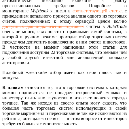
автоматически позволило включить в работу
профессиональных трейдеров. Подробнее о
мониторинге
Myfxbook
я писал в
соответствующей статье
, с
приведением детального примера анализа одного из торговых
счётов, подключенных к этому сервису.В целом кол-во
доступных для подключения торговых
систем в
AutoTrade
очень не много, связано это с правилами самой системы, в
которой в ручном режиме проходит отбор торговых систем
прежде чем допустить подключение к ним счетов инвесторов.
В частности на момент написания этой статьи для
подключения доступны 22 торговые системы, что меньше чем
у любой другой известной мне аналогичной площадке
автоторговли.
Подобный «жесткий» отбор имеет как свои плюсы так и
минусы.
К плюсам
относится то, что в торговые системы к которым
можно подписаться не попадает откровенный «шлак» и
инвестору слить «по глупости» в итоге становится гораздо
труднее. Так же исходя из своего опыта могу сказать, что
большая часть торговых систем использующих в своей
торговле мартингейл и пересиживание так же исключаются из
рейтинга, хотя далеко не все — в этом вопросе от инвесторов
требуется большая самостоятельность.