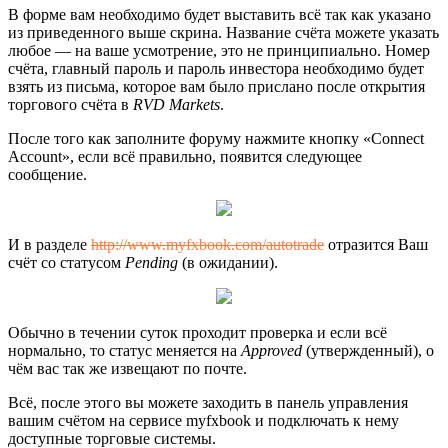
В форме вам необходимо будет выставить всё так как указано
из приведенного выше скрина. Название счёта можете указать
любое — на ваше усмотрение, это не принципиально. Номер
счёта, главный пароль и пароль инвестора необходимо будет
взять из письма, которое вам было прислано после открытия
торгового счёта в
RVD Markets
.
После того как заполните форуму нажмите кнопку «Connect
Account», если всё правильно, появится следующее
сообщение.
И в разделе
http://www.myfxbook.com/autotrade
отразится Ваш
счёт со статусом
Pending
(в ожидании).
Обычно в течении суток проходит проверка и если всё
нормально, то статус меняется на
Approved
(утвержденный), о
чём вас так же извещают по почте.
Всё, после этого вы можете заходить в панель управления
вашим счётом на сервисе myfxbook и подключать к нему
доступные торговые системы.