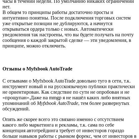
часы в течении недели. По умолчанию никаких ограничений
нет.
В общем то принципы работы достаточно просты и
интуитивно понятны. После подключения торговых систем
уже открытые позиции не дублируются, а начнутся
открываться ордера только с новых. Автоматически
уведомления так настроены, что вы будете получать на почту
сообщения о каждой закрытой сделке — эти уведомления, в
принципе, можно отключить.
Отзывы о Myfxbook AutoTrade
С отзывами о Myfxbook AutoTrade довольно туго в сети, т.к.
инструмент новый и на русскоязычную публики практически
не ориентирован. Как следствие по сути не опробован и не
«прощупан».Даже на mmgp я не нашёл каких либо внятных
упоминаний об
Myfxbook AutoTrade
, тем более развернутых
обсуждений.
Опять же скорее всего это связано именно с отсутствием
какого либо маркетинга и рекламы, т.к. сама по себе
концепция автотрейдинга требует от инвесторов гораздо
больше навыков работы с рынком форекс, чем от инвесторов в