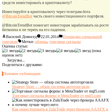
средств инвестировать в криптовалюту?
Инвестируйте в криптовалюту через телеграм-бота
@BitcoinTrendBot
часть своего инвестиционного портфеля.
@BitcoinTrendBot помогает инвесторам зарабатывать на росте
биткоина и не терять на его падении.
Василий Домосед
22.01.2014
Площадки социальной
торговли
Метки:
обзоры
,
торговые сигналы
Оценка статьи:
(пока
оценок нет)
Загрузка...
Поделиться с друзьями:
Похожие публикации
Strategy Store — обзор системы автоторговли
Торговые сигналы форекс в MetaTrader от mql5.com
Как инвестировать в ZuluTrade через брокера AAAFX и