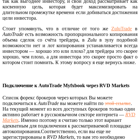
так как выгоднее инвестору, и свой доход рассматривает как
косвенную цель, которая будет максимизировать на
длительном промежутке времени если добиваться достижения
цели инвестора.
Стоит упомянуть, что в отличие от того же
ZuluTrade
в
AutoTrade
есть возможность пропорционального копирования
объема сделок со счёта трейдера, в
Zulu
в зулу подобной
возможности нет и лот копирования устанавливается всегда
инвестором — хорошо это или плохо? для трейдера это скорее
хорошо, чем плохо, а для инвестора это скорее просто факт о
котором стоит помнить. К этому вопросу я еще вернусь ниже.
Подключение к AutoTrade Myfxbook через RVD Markets
Список форекс брокеров через которых Вы можете
подключиться к
AutoTrade
вы можете найти по
этой ссылке
.
На текущий момент из всех доступных брокеров только один
активно работает в русскоязычном секторе интернета —
RVD
Markets
. Именно поэтому я считаю только этот вариант
адекватным для подключения к рассматриваемой площадке
автокопирования.Соответственно, если вы еще не
зарегистрированы в
RVD Markets
, то вам это необходимо