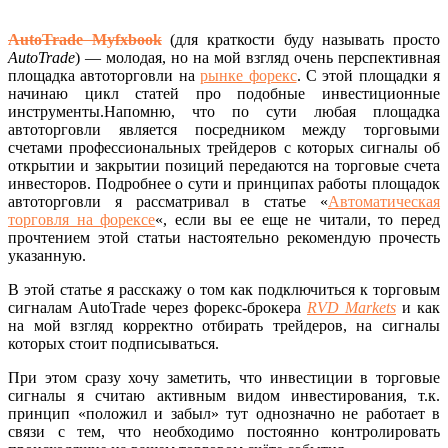
AutoTrade Myfxbook
(для краткости буду называть просто
AutoTrade
) — молодая, но на мой взгляд очень перспективная
площадка автоторговли на
рынке форекс
. С этой площадки я
начинаю цикл статей про подобные инвестиционные
инструменты.Напомню, что по сути любая площадка
автоторговли является посредником между торговыми
счетами профессиональных трейдеров с которых сигналы об
открытии и закрытии позиций передаются на торговые счета
инвесторов. Подробнее о сути и принципах работы площадок
автоторговли я рассматривал в статье «
Автоматическая
торговля на форексе
«, если вы ее еще не читали, то перед
прочтением этой статьи настоятельно рекомендую прочесть
указанную.
В этой статье я расскажу о том как подключиться к торговым
сигналам AutoTrade через форекс-брокера
RVD Markets
и как
на мой взгляд корректно отбирать трейдеров, на сигналы
которых стоит подписываться.
При этом сразу хочу заметить, что инвестиции в торговые
сигналы я считаю активным видом инвестирования, т.к.
принцип «положил и забыл» тут однозначно не работает в
связи с тем, что необходимо постоянно контролировать