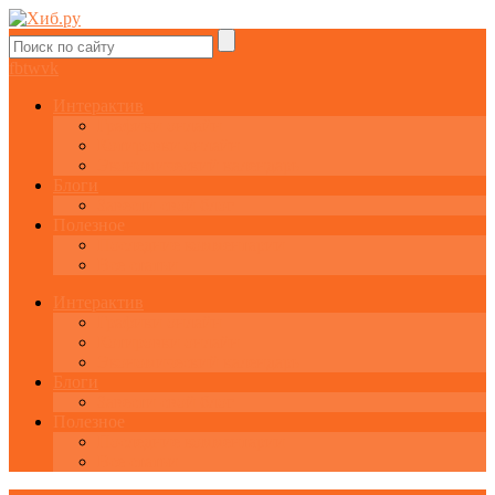
fb
tw
vk
Интерактив
Графики онлайн
Котировки онлайн
Экономический календарь
Блоги
Завести свой блог
Полезное
Последние комментарии
Все статьи
Интерактив
Графики онлайн
Котировки онлайн
Экономический календарь
Блоги
Завести свой блог
Полезное
Последние комментарии
Все статьи