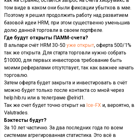
как ни странно, остается запрос на счета хибрумикс в
том виде в каком они были фиксации убытков в мае.
Поэтому я решил продолжить работу над развитием
базовой идеи HRM, при этом существенно уменьшив
долю данной торговли в своем портфеле.
Где будут открыты ПАММ-счета?
В альпари счёт HRM 30-50
уже открыт
, оферта 500/1%
так же открыта. Для старта торговли нужно собрать
$10000, для первых инвесторов требование быть
моими рефералами отсутствует, так как важнее начать
торговлю.
Затем оферта будет закрыта и инвестировать в счёт
можно будет только после контакта со мной через
help.hib.ru или в телеграме @elrid1.
Так же счет будет точно открыт на
Ice-FX
и, вероятно, в
Valutrades.
Бэктесты будут?
За 10 лет частично. За два последних года по всем
системам агрегированная статистика. Это всё в