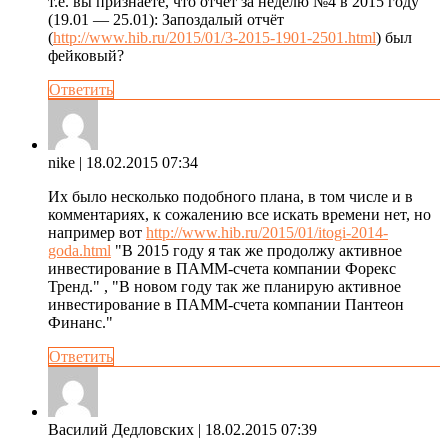
т.е. вы признаете, что отчет за неделю №4 в 2015 году
(19.01 — 25.01): Запоздалый отчёт
(
http://www.hib.ru/2015/01/3-2015-1901-2501.html
) был
фейковый?
Ответить
nike
| 18.02.2015 07:34
Их было несколько подобного плана, в том числе и в
комментариях, к сожалению все искать времени нет, но
например вот
http://www.hib.ru/2015/01/itogi-2014-
goda.html
"В 2015 году я так же продолжу активное
инвестирование в ПАММ-счета компании Форекс
Тренд." , "В новом году так же планирую активное
инвестирование в ПАММ-счета компании Пантеон
Финанс."
Ответить
Василий Дедловских
| 18.02.2015 07:39