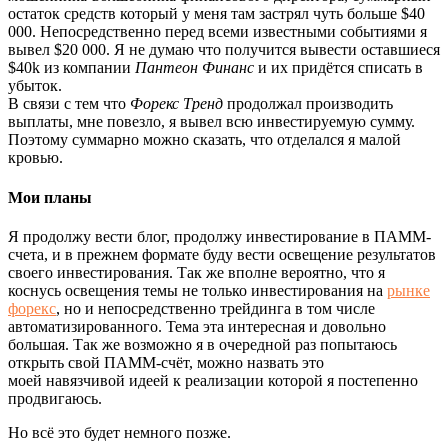
остаток средств который у меня там застрял чуть больше $40
000. Непосредственно перед всеми известными событиями я
вывел $20 000. Я не думаю что получится вывести оставшиеся
$40k из компании
Пантеон Финанс
и их придётся списать в
убыток.
В связи с тем что
Форекс Тренд
продолжал производить
выплаты, мне повезло, я вывел всю инвестируемую сумму.
Поэтому суммарно можно сказать, что отделался я малой
кровью.
Мои планы
Я продолжу вести блог, продолжу инвестирование в ПАММ-
счета, и в прежнем формате буду вести освещение результатов
своего инвестирования. Так же вполне вероятно, что я
коснусь освещения темы не только инвестирования на
рынке
форекс
, но и непосредственно трейдинга в том числе
автоматизированного. Тема эта интересная и довольно
большая. Так же возможно я в очередной раз попытаюсь
открыть свой ПАММ-счёт, можно назвать это
моей навязчивой идеей к реализации которой я постепенно
продвигаюсь.
Но всё это будет немного позже.