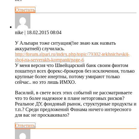
Ответить
nike
| 18.02.2015 08:04
У Альпари тоже ситуация(!не знаю как назвать
аккуратней) случилась.
http://forum.alpari.ru/index.php/topic/79302-tekhnicheskij-
sboj-na-serverakh-kompanii/page-6
У меня версия что Швейцарский банк своим финтом
пошатнул всех форекс-брокеров без исключения, только
крупные более инертны, потому умирают только
сейчас.. но это лишь ИМХО.
Василий, в свете всех этих событий не рассматриваете
что то более надежное в плане неторговых рисков?
Реальное ДУ, фондовый рынок, структурные продукты и
т.п.? Среди предложений Финама ничего интересного
для вас не проскакивало?
Ответить