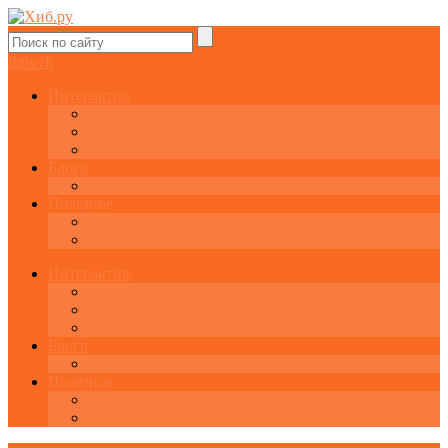
fb
tw
vk
Интерактив
Графики онлайн
Котировки онлайн
Экономический календарь
Блоги
Завести свой блог
Полезное
Последние комментарии
Все статьи
Интерактив
Графики онлайн
Котировки онлайн
Экономический календарь
Блоги
Завести свой блог
Полезное
Последние комментарии
Все статьи