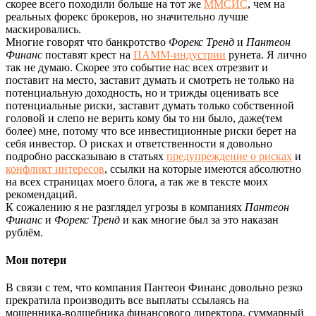
скорее всего походили больше на тот же
ММСИС
, чем на
реальных форекс брокеров, но значительно лучше
маскировались.
Многие говорят что банкротство
Форекс Тренд
и
Пантеон
Финанс
поставят крест на
ПАММ-индустрии
рунета. Я лично
так не думаю. Скорее это событие нас всех отрезвит и
поставит на место, заставит думать и смотреть не только на
потенциальную доходность, но и трижды оценивать все
потенциальные риски, заставит думать только собственной
головой и слепо не верить кому бы то ни было, даже(тем
более) мне, потому что все инвестиционные риски берет на
себя инвестор. О рисках и ответственности я довольно
подробно рассказываю в статьях
предупреждение о рисках
и
конфликт интересов
, ссылки на которые имеются абсолютно
на всех страницах моего блога, а так же в тексте моих
рекомендаций.
К сожалению я не разглядел угрозы в компаниях
Пантеон
Финанс
и
Форекс Тренд
и как многие был за это наказан
рублём.
Мои потери
В связи с тем, что компания Пантеон Финанс довольно резко
прекратила производить все выплаты ссылаясь на
мошенника-волшебника финансового директора, суммарный