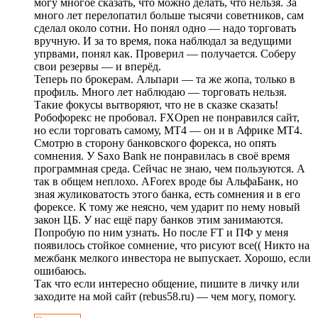
могу многое сказать, что можно делать, что нельзя. За
много лет перелопатил больше тысячи советников, сам
сделал около сотни. Но понял одно — надо торговать
вручную. И за то время, пока наблюдал за ведущими
упрвами, понял как. Проверил — получается. Соберу
свои резервы — и вперёд.
Теперь по брокерам. Альпари — та же жопа, только в
профиль. Много лет наблюдаю — торговать нельзя.
Такие фокусы вытворяют, что не в сказке сказать!
Робофорекс не пробовал. FXOpen не понравился сайт,
но если торговать самому, MT4 — он и в Африке MT4.
Смотрю в сторону банковского форекса, но опять
сомнения. У Saxo Bank не понравилась в своё время
программная среда. Сейчас не знаю, чем пользуются. А
так в общем неплохо. AForex вроде бы АльфаБанк, но
зная жуликоватость этого банка, есть сомнения и в его
форексе. К тому же неясно, чем ударит по нему новый
закон ЦБ. У нас ещё пару банков этим занимаются.
Попробую по ним узнать. Но после FT и ПФ у меня
появилось стойкое сомнение, что рисуют все(( Никто на
межбанк мелкого инвестора не выпускает. Хорошо, если
ошибаюсь.
Так что если интересно общение, пишите в личку или
заходите на мой сайт (rebus58.ru) — чем могу, помогу.