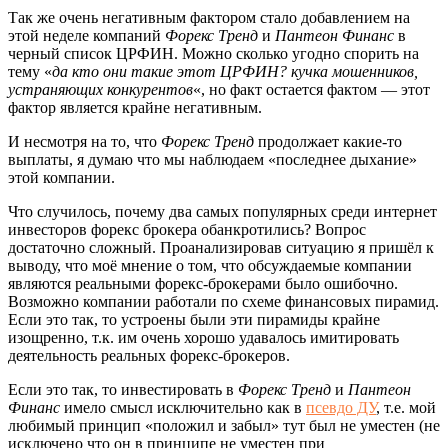
Так же очень негативным фактором стало добавлением на
этой неделе компаний
Форекс Тренд
и
Пантеон Финанс
в
черный список ЦРФИН. Можно сколько угодно спорить на
тему «
да кто они такие этот ЦРФИН? кучка мошенников,
устраняющих конкурентов
«, но факт остается фактом — этот
фактор является крайне негативным.
И несмотря на то, что
Форекс Тренд
продолжает какие-то
выплаты, я думаю что мы наблюдаем «последнее дыхание»
этой компании.
Что случилось, почему два самых популярных среди интернет
инвесторов форекс брокера обанкротились? Вопрос
достаточно сложный. Проанализировав ситуацию я пришёл к
выводу, что моё мнение о том, что обсуждаемые компании
являются реальными форекс-брокерами было ошибочно.
Возможно компании работали по схеме финансовых пирамид.
Если это так, то устроены были эти пирамиды крайне
изощренно, т.к. им очень хорошо удавалось имитировать
деятельность реальных форекс-брокеров.
Если это так, то инвестировать в
Форекс Тренд
и
Пантеон
Финанс
имело смысл исключительно как в
псевдо ДУ
, т.е. мой
любимый принцип «положил и забыл» тут был не уместен (не
исключено что он в принципе не уместен при