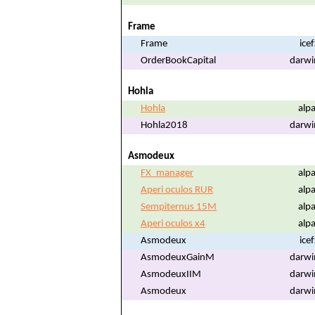
Frame
Frame
ice
OrderBookCapital
darwi
Hohla
Hohla
alpa
Hohla2018
darwi
Asmodeux
FX_manager
alpa
Aperi oculos RUR
alpa
Sempiternus 15M
alpa
Aperi oculos x4
alpa
Asmodeux
ice
AsmodeuxGainM
darwi
AsmodeuxIIM
darwi
Asmodeux
darwi