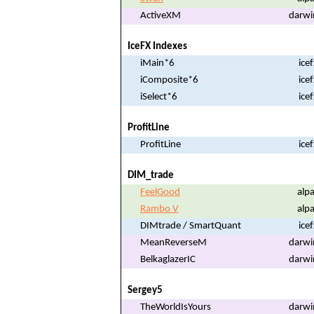
ActiveXM
darwi
IceFX Indexes
iMain*6
ice
iComposite*6
ice
iSelect*6
ice
ProfitLine
ProfitLine
ice
DIM_trade
FeelGood
alpa
Rambo V
alpa
DIMtrade / SmartQuant
ice
MeanReverseM
darwi
BelkaglazerIC
darwi
Sergey5
TheWorldIsYours
darwi