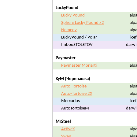
LuckyPound
Lucky Pound
alpa
Sphere Lucky Pound x2
alpa
Nemedy
alpa
LuckyPound / Polar
ice
finbouSTOLETOV
darwi
Paymaster
Paymaster Moriarti
alpa
KyM (Черепашка)
Auto-Tortoise
alpa
Auto-Tortoise 2X
alpa
Mercurius
ice
AutoTortoiseM
darwi
MrSteel
ActiveX
alpa
Swan
alpa