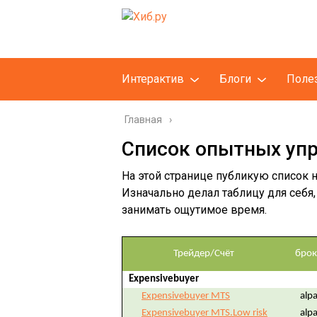
Интерактив
Блоги
Поле
Главная
Список опытных уп
На этой странице публикую список н
Изначально делал таблицу для себя
занимать ощутимое время.
Трейдер/Счёт
брок
Expensivebuyer
Expensivebuyer MTS
alpa
Expensivebuyer MTS.Low risk
alpa