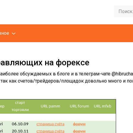
зное
равляющих на форексе
аиболее обсуждаемых в блоге и в телеграм-чате @hibrucha
, так как счетов/трейдеров/площадок довольно много и по
старт
ер
URL pamm
URL forum
URL mfxb
торговли
ri
06.10.09
страница счёта
форум
ri
20.10.11
страница счёта
форум