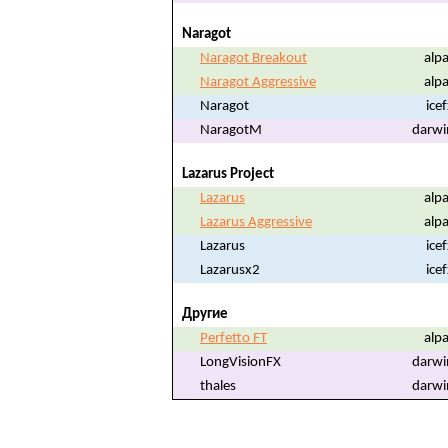
Naragot
Naragot Breakout
alpa
Naragot Aggressive
alpa
Naragot
ice
NaragotM
darwi
Lazarus Project
Lazarus
alpa
Lazarus Aggressive
alpa
Lazarus
ice
Lazarusx2
ice
Другие
Perfetto FT
alpa
LongVisionFX
darwi
thales
darwi