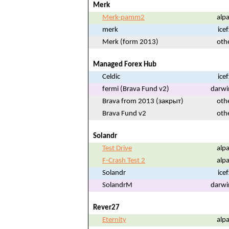
Merk
Merk-pamm2
alpa
merk
ice
Merk (form 2013)
oth
Managed Forex Hub
Celdic
ice
fermi (Brava Fund v2)
darwi
Brava from 2013 (закрыт)
oth
Brava Fund v2
oth
Solandr
Test Drive
alpa
F-Crash Test 2
alpa
Solandr
ice
SolandrM
darwi
Rever27
Eternity
alpa