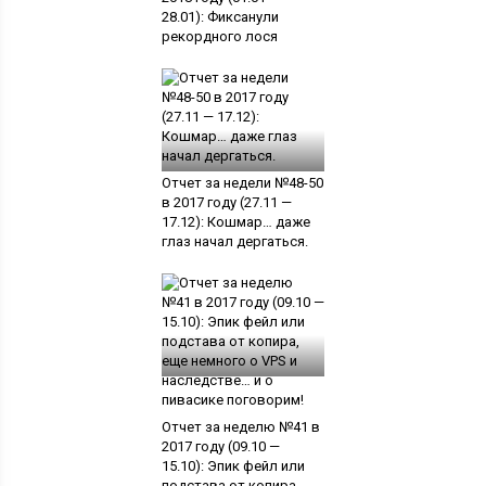
28.01): Фиксанули
рекордного лося
Отчет за недели №48-50
в 2017 году (27.11 —
17.12): Кошмар… даже
глаз начал дергаться.
Отчет за неделю №41 в
2017 году (09.10 —
15.10): Эпик фейл или
подстава от копира,