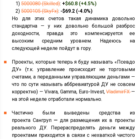
1)
5000080 (Skilled)
:
+
$60.8 (+4.5%)
2)
5000105 (SkyFx)
:
-$69.2 (-4.0%)
Но для этих счетов такая динамика довольно
стандартна — у них довольно большой разброс
доходности, правда это компенсируется ее
высоким средним уровнем. Надеюсь на
следующей неделе пойдут в гору.
Проекты, которые теперь я буду называть «Псевдо
ДУ» (т.к. управление происходит не торговыми
счетами, а переданными управляющим деньгами —
что по сути называть аббревиатурой ДУ не совсем
корректно) — Vivara, Gamma, Euro-Invest,
VladimirFX
—
на этой неделе отработали нормально.
Частично были выведены средства из
проекта
Сангруп
—
для размещения их в проекты
реального ДУ. Перераспределять деньги между
проектами приходится в связи с нехваткой чистого