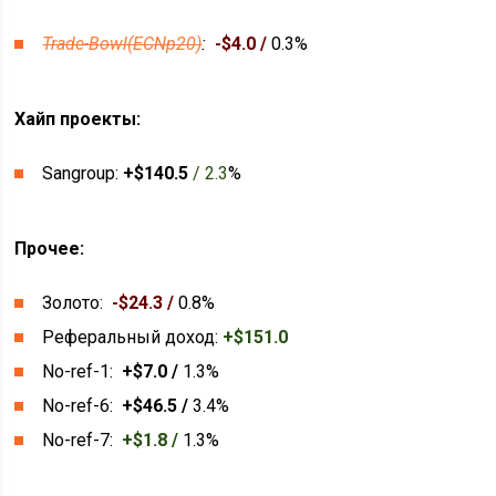
Trade-Bowl(ECNp20)
:
-$4.0 /
0.3%
Хайп проекты:
Sangroup:
+$140.5
/ 2.3
%
Прочее:
Золото:
-$24.3 /
0.8%
Реферальный доход:
+$151.0
No-ref-1:
+$7.0 /
1.3%
No-ref-6:
+$46.5 /
3.4%
No-ref-7:
+$1.8 /
1.3%