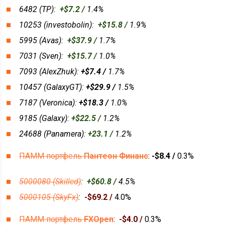
6482 (TP):
+$7.2 /
1.4%
10253 (investobolin):
+$15.8 /
1.9%
5995 (Avas):
+$37.9 /
1.7%
7031 (Sven):
+$15.7 /
1.0%
7093 (AlexZhuk):
+$7.4 /
1.7%
10457 (GalaxyGT):
+$29.9 /
1.5%
7187 (Veronica):
+$18.3 /
1.0%
9185 (Galaxy):
+$22.5 /
1.2%
24688 (Panamera):
+23.1 /
1.2%
ПАММ портфель
Пантеон Финанс
:
-$8.4 /
0.3%
5000080 (Skilled)
:
+$60.8 /
4.5%
5000105 (SkyFx)
:
-$69.2 /
4.0%
ПАММ портфель
FXOpen
:
-$4.0 /
0.3%