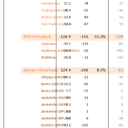
SwissRunner
17.1
78
17
Tradingmatico1.5
-36.4
-52
-36
Widow System
13.6
69
14
One Trade Longterm
13.4
-67
13
RVD-MyFxBook
-126.9
-155
-15.3%
-298
Axitrader
-39.1
-133
-85
WallStreet EUR33+GBP30
-50.9
-10
-355
WallStreet
-36.8
-13
143
AForex-MirrorTrade
229.9
-296
8.5%
-61
280pips-EURGBP
14.1
21
44
BenFx-USDCHF
-15.2
-95
-12
BenFx-EURUSD
-7.7
-71
-5
abokefofx-USDCHF
-3.0
-13
-2
abokefofx-CHFJPY
0.1
1
4
abokefofx-GBPCAD
0.0
1
-3
abokefofx-GBPUSD
0.0
0
-30
ExoticFx-GBPJPY
-33.2
-335
81