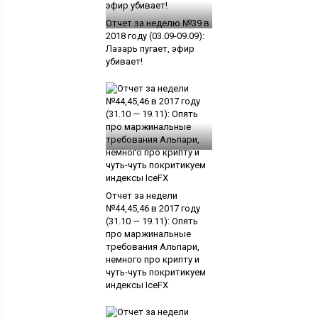
Отчет за неделю №39 в
2018 году (03.09-09.09):
Лазарь пугает, эфир
убивает!
Отчет за недели
№44,45,46 в 2017 году
(31.10 — 19.11): Опять
про маржинальные
требования Альпари,
немного про крипту и
чуть-чуть покритикуем
индексы IceFX