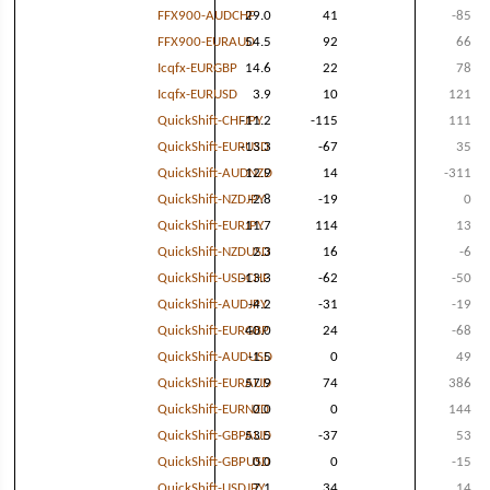
FFX900-AUDCHF
29.0
41
-85
FFX900-EURAUD
54.5
92
66
Icqfx-EURGBP
14.6
22
78
Icqfx-EURUSD
3.9
10
121
QuickShift-CHFJPY
-11.2
-115
111
QuickShift-EURUSD
-13.3
-67
35
QuickShift-AUDNZD
12.9
14
-311
QuickShift-NZDJPY
-2.8
-19
0
QuickShift-EURJPY
11.7
114
13
QuickShift-NZDUSD
2.3
16
-6
QuickShift-USDCHF
-13.3
-62
-50
QuickShift-AUDJPY
-4.2
-31
-19
QuickShift-EURGBP
40.0
24
-68
QuickShift-AUDUSD
-1.5
0
49
QuickShift-EURAUD
57.9
74
386
QuickShift-EURNZD
0.0
0
144
QuickShift-GBPAUD
53.5
-37
53
QuickShift-GBPUSD
0.0
0
-15
QuickShift-USDJPY
7.1
34
14