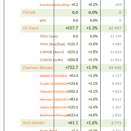
hrenfx(algotrading)
+0.2
+0.2%
109
FXClub
0.0
0.0%
0
phil
0.0
0.0%
0
FX-Trend
+557.7
+1.3%
42 997
7031 (sven)
0.0
0.0%
11 139
7093 (AlexZhuk)
+125.7
+2.6%
4 985
518906 (Jborn)
+225.2
+1.8%
13 022
520050 (votfx)
+206.8
+1.5%
13 852
Пантеон Финанс
+722.7
+1.9%
39 450
Skilled (5000080)
+63.4
+1.4%
4 727
Trader (5000099)
+124.6
+1.5%
8 462
Aleksej (5000152)
+202.2
+2.1%
9 823
Hermes (5000164)
+83.6
+1.0%
8 321
Gelios (5000419)
+125.5
+2.4%
5 307
BestPammManager
+123.4
+4.6%
2 810
RVD-PAMM
+61.1
+1.6%
3 771