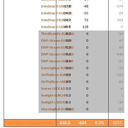
trendmacd-USDCAD
-17.8
-48
-174
trendmacd-AUDNZD
-19.0
-55
-24
trendmacd-EURNZD
24.7
72
103
trendmacd-USDJPY
45.8
118
-7
ThirdBrainFx-EURCAD
0.0
0
-14
EWP-Stream-EURJPY
0.0
0
47
EWP-Stream-EURUSD
0.0
0
69
EWP-Stream-GBPUSD
0.0
0
-440
EWP-Stream-USDCHF
0.0
0
-21
EveningBear-EURAUD
0.0
0
-72
OnTheRiver-EURJPY
0.0
0
-123
OnTheRiver-USDJPY
0.0
0
62
liverex-USDCAD
0.0
0
-6
livetight-EURCHF
0.0
0
5
livetight-USDCAD
0.0
0
-39
MorningBull-EURAUD
0.0
0
-21
Системы автоторговли
$10.3
-624
0.2%
$255