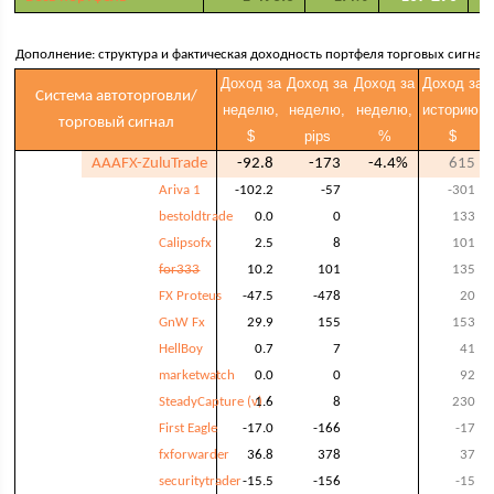
Дополнение: структура и фактическая доходность портфеля торговых сигнал
Доход за
Доход за
Доход за
Доход за
Система автоторговли/
неделю,
неделю,
неделю,
историю,
торговый сигнал
$
pips
%
$
AAAFX-ZuluTrade
-92.8
-173
-4.4%
615
Ariva 1
-102.2
-57
-301
bestoldtrade
0.0
0
133
Calipsofx
2.5
8
101
for333
10.2
101
135
FX Proteus
-47.5
-478
20
GnW Fx
29.9
155
153
HellBoy
0.7
7
41
marketwatch
0.0
0
92
SteadyCapture (v)
1.6
8
230
First Eagle
-17.0
-166
-17
fxforwarder
36.8
378
37
securitytrader
-15.5
-156
-15