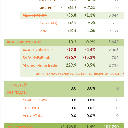
Trade-Bowl
+2.3
+0.1%
3 371
Mega Profit 4.2
+58.9
+17.2%
400
Alpari-ПАММ
+56.8
+1.1%
5 044
Kostas (ATS)
+16.3
+2.2%
753
SeeK
+40.6
+1.0%
4 291
Автокопирование
+10.3
+0.2%
5 649
AAAFX-ZuluTrade
-92.8
-4.4%
2 008
RVD-MyFxBook
-126.9
-15.3%
702
AForex-MirrorTrade
+229.9
+8.5%
2 939
детальную структуру порфеля сигналов см. по ссылке
Псевдо ДУ
0.0
0.0%
0
без подтв.
MMCIS-TOP20
0.0
0.0%
0
GoldBoro
0.0
0.0%
0
Hedge-Total
0.0
0.0%
0
+1 496.0
+1.4%
107 290
Весь портфель