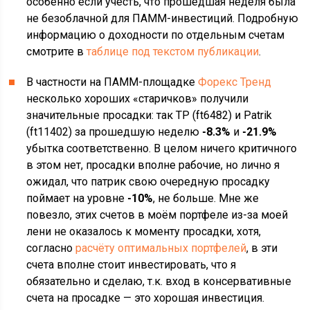
особенно если учесть, что прошедшая неделя была
не безоблачной для ПАММ-инвестиций. Подробную
информацию о доходности по отдельным счетам
смотрите в
таблице под текстом публикации
.
В частности на ПАММ-площадке
Форекс Тренд
несколько хороших «старичков» получили
значительные просадки: так TP (ft6482) и Patrik
(ft11402) за прошедшую неделю
-8.3%
и
-21.9%
убытка соответственно. В целом ничего критичного
в этом нет, просадки вполне рабочие, но лично я
ожидал, что патрик свою очередную просадку
поймает на уровне
-10%
, не больше. Мне же
повезло, этих счетов в моём портфеле из-за моей
лени не оказалось к моменту просадки, хотя,
согласно
расчёту оптимальных портфелей
, в эти
счета вполне стоит инвестировать, что я
обязательно и сделаю, т.к. вход в консервативные
счета на просадке — это хорошая инвестиция.