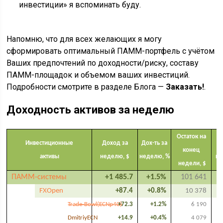
инвестиции» я вспоминать буду.
Напомню, что для всех желающих я могу
сформировать оптимальный ПАММ-портфель с учётом
Ваших предпочтений по доходности/риску, составу
ПАММ-площадок и объемом ваших инвестиций.
Подробности смотрите в разделе Блога —
Заказать!
.
Доходность активов за неделю
Остаток на
Инвестиционные
Доход за
Дох-ть за
конец
активы
неделю, $
неделю, %
по
недели, $
ПАММ-системы
+1 485.7
+1.5%
101 641
FXOpen
+87.4
+0.8%
10 378
Trade-Bowl(ECNp40)
+72.3
+1.2%
6 190
DmitriyECN
+14.9
+0.4%
4 079