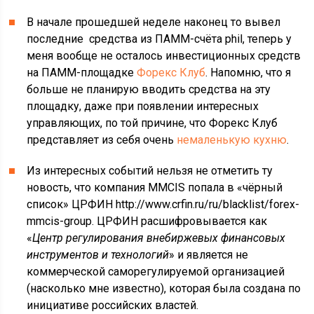
В начале прошедшей неделе наконец то вывел
последние средства из ПАММ-счёта phil, теперь у
меня вообще не осталось инвестиционных средств
на ПАММ-площадке
Форекс Клуб
. Напомню, что я
больше не планирую вводить средства на эту
площадку, даже при появлении интересных
управляющих, по той причине, что Форекс Клуб
представляет из себя очень
немаленькую кухню
.
Из интересных событий нельзя не отметить ту
новость, что компания MMCIS попала в «чёрный
список» ЦРФИН http://www.crfin.ru/ru/blacklist/forex-
mmcis-group. ЦРФИН расшифровывается как
«
Центр регулирования внебиржевых финансовых
инструментов и технологий
» и является не
коммерческой саморегулируемой организацией
(насколько мне известно), которая была создана по
инициативе российских властей.