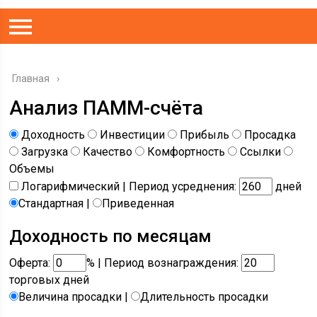
Главная
Анализ ПАММ-счёта
Доходность
Инвестиции
Прибыль
Просадка
Загрузка
Качество
Комфортность
Ссылки
Объемы
Логарифмический
| Период усреднения:
дней
Стандартная
|
Приведенная
Доходность по месяцам
Оферта:
% | Период вознаграждения:
торговых дней
Величина просадки
|
Длительность просадки