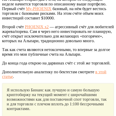
неделе начнется торговля по описанному выше портфелю.
Первый счёт
My-PHOENIX
базовый, на нём будет вестись
торговля с базовыми рисками. На этом счёте объем моих
инвестиций составит $10000.
Второй счёт
PHOENIX x2
— агрессивный счёт для любителей
жарева/порева. Сам я через него инвестировать не планирую,
счёт открыт исключительно для желающих «погорячее»,
которых на Альпари, традиционно довольно много.
Так как счета являются нетоксичными, то впервые за долгое
время это мои публичные счета на Альпари.
До конца года открою на дарвинах счёт с этой же торговлей.
Дополнительную аналитику по бектестам смотрите
в этой
статье
.
Я использую Бинанс как лучшую и самую большую
криптобиржу на текущий момент с широчайшими
возможностями как для поставочной спот торговли, так
и для торговли с плечом вплоть до 1:100 бессрочными
контрактами.