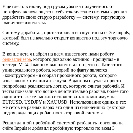
Еще где-то в июне, под грузом убытка полученного от
портфеля включающего в себя токсические системы я решил
доработать свою старую разработку — систему, торгующую
рыночные импульсы.
Систему доработал, протестировал и запустил на счёте Impuls,
который был изначально открыт конкретно под эту торговую
систему.
В конце лета я набрёл на всем известного нами роботу
белкаглейзера
, которого довольно активно «прощупал» в
тестере МТ4. Главным выводом стало то, что на базе этого
универсального робота, который по факту является
«конструктором» я собрал пробойного робота, которого
изначально хотел писать с нуля. В данном случае я просто
попробовал реализовать логику, которую считал рабочей. И
тесты показали что логика действительно рабочая, более того
один и тот же сет можно использовать как минимум на
EURUSD, USDJPY и XAUUSD. Использование одних и тех
же сетов на разных парах это один из сильнейших факторов
подтверждающих робастность торговой системы.
Решил данной пробойной системой разбавить торговлю на
счёте Impuls и добавил пробойную торговлю по всем 3