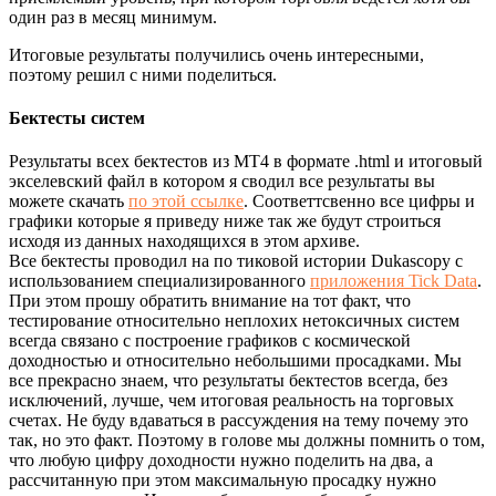
один раз в месяц минимум.
Итоговые результаты получились очень интересными,
поэтому решил с ними поделиться.
Бектесты систем
Результаты всех бектестов из МТ4 в формате .html и итоговый
экселевский файл в котором я сводил все результаты вы
можете скачать
по этой ссылке
. Соответтсвенно все цифры и
графики которые я приведу ниже так же будут строиться
исходя из данных находящихся в этом архиве.
Все бектесты проводил на по тиковой истории Dukascopy с
использованием специализированного
приложения Tick Data
.
При этом прошу обратить внимание на тот факт, что
тестирование относительно неплохих нетоксичных систем
всегда связано с построение графиков с космической
доходностью и относительно небольшими просадками. Мы
все прекрасно знаем, что результаты бектестов всегда, без
исключений, лучше, чем итоговая реальность на торговых
счетах. Не буду вдаваться в рассуждения на тему почему это
так, но это факт. Поэтому в голове мы должны помнить о том,
что любую цифру доходности нужно поделить на два, а
рассчитанную при этом максимальную просадку нужно