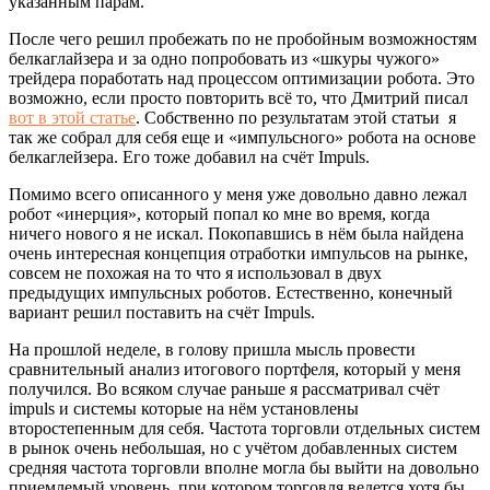
указанным парам.
После чего решил пробежать по не пробойным возможностям
белкаглайзера и за одно попробовать из «шкуры чужого»
трейдера поработать над процессом оптимизации робота. Это
возможно, если просто повторить всё то, что Дмитрий писал
вот в этой статье
. Собственно по результатам этой статьи я
так же собрал для себя еще и «импульсного» робота на основе
белкаглейзера. Его тоже добавил на счёт Impuls.
Помимо всего описанного у меня уже довольно давно лежал
робот «инерция», который попал ко мне во время, когда
ничего нового я не искал. Покопавшись в нём была найдена
очень интересная концепция отработки импульсов на рынке,
совсем не похожая на то что я использовал в двух
предыдущих импульсных роботов. Естественно, конечный
вариант решил поставить на счёт Impuls.
На прошлой неделе, в голову пришла мысль провести
сравнительный анализ итогового портфеля, который у меня
получился. Во всяком случае раньше я рассматривал счёт
impuls и системы которые на нём установлены
второстепенным для себя. Частота торговли отдельных систем
в рынок очень небольшая, но с учётом добавленных систем
средняя частота торговли вполне могла бы выйти на довольно
приемлемый уровень, при котором торговля ведется хотя бы