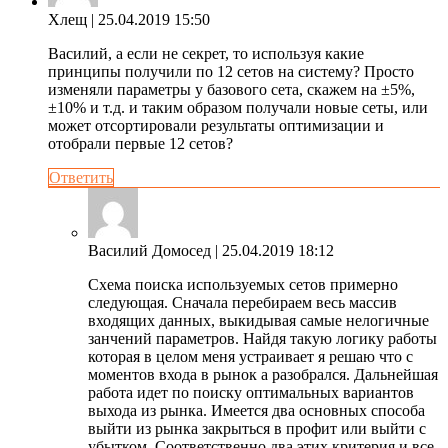
Хлещ
| 25.04.2019 15:50
Василий, а если не секрет, то используя какие
принципы получили по 12 сетов на систему? Просто
изменяли параметры у базового сета, скажем на ±5%,
±10% и т.д. и таким образом получали новые сеты, или
может отсортировали результаты оптимизации и
отобрали первые 12 сетов?
Ответить
Василий Домосед
| 25.04.2019 18:12
Схема поиска используемых сетов примерно
следующая. Сначала перебираем весь массив
входящих данных, выкидывая самые нелогичные
занчений параметров. Найдя такую логику работы
которая в целом меня устраивает я решаю что с
моментов входа в рынок а разобрался. Дальнейшая
работа идет по поиску оптимальных вариантов
выхода из рынка. Имеется два основных способа
выйти из рынка закрыться в профит или выйти с
убытком. Соответственно два этих критерия и все