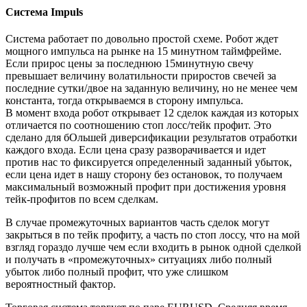
Система Impuls
Система работает по довольно простой схеме. Робот ждет
мощного импульса на рынке на 15 минутном таймфрейме.
Если прирос цены за последнюю 15минутную свечу
превышает величину волатильности приростов свечей за
последние сутки/двое на заданную величину, но не менее чем
константа, тогда открываемся в сторону импульса.
В момент входа робот открывает 12 сделок каждая из которых
отличается по соотношению стоп лосс/тейк профит. Это
сделано для бОльшей диверсификации результатов отработки
каждого входа. Если цена сразу разворачивается и идет
против нас то фиксируется определенный заданный убыток,
если цена идет в нашу сторону без остановок, то получаем
максимальный возможный профит при достижения уровня
тейк-профитов по всем сделкам.
В случае промежуточных вариантов часть сделок могут
закрыться в по тейк профиту, а часть по стоп лоссу, что на мой
взгляд гораздо лучше чем если входить в рынок одной сделкой
и получать в «промежуточных» ситуациях либо полный
убыток либо полный профит, что уже слишком
вероятностный фактор.