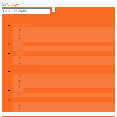
fb
tw
vk
Интерактив
Графики онлайн
Котировки онлайн
Экономический календарь
Блоги
Завести свой блог
Полезное
Последние комментарии
Все статьи
Интерактив
Графики онлайн
Котировки онлайн
Экономический календарь
Блоги
Завести свой блог
Полезное
Последние комментарии
Все статьи