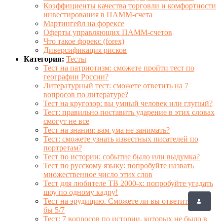
Коэффициенты качества торговли и комфортности
инвестирования в ПАММ-счета
Мартингейл на форексе
Оферты управляющих ПАММ-счетов
Что такое форекс (forex)
Диверсификация рисков
Категория:
Тесты
Тест на патриотизм: сможете пройти тест по
географии России?
Литературный тест: сможете ответить на 7
вопросов по литературе?
Тест на кругозор: вы умный человек или глупый?
Тест: правильно поставить ударение в этих словах
смогут не все
Тест на знания: вам ума не занимать?
Тест: сможете узнать известных писателей по
портретам?
Тест по истории: событие было или выдумка?
Тест по русскому языку: попробуйте назвать
множественное число этих слов
Тест для любителе ТВ 2000-х: попробуйте угадать
шоу по одному кадру!
Тест на эрудицию. Сможете ли вы ответить хотя
бы 5/7
Тест: 7 вопросов по истории, которых не было в