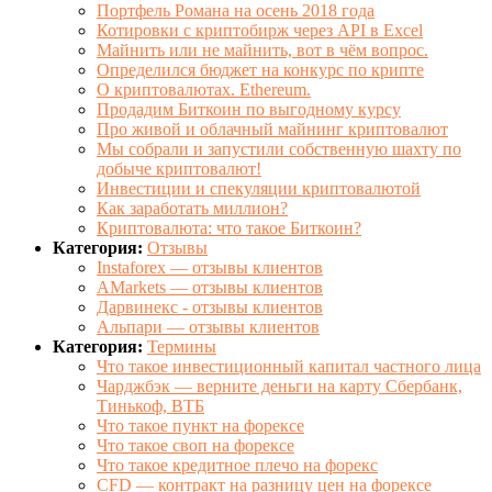
Портфель Романа на осень 2018 года
Котировки с криптобирж через API в Excel
Майнить или не майнить, вот в чём вопрос.
Определился бюджет на конкурс по крипте
О криптовалютах. Ethereum.
Продадим Биткоин по выгодному курсу
Про живой и облачный майнинг криптовалют
Мы собрали и запустили собственную шахту по
добыче криптовалют!
Инвестиции и спекуляции криптовалютой
Как заработать миллион?
Криптовалюта: что такое Биткоин?
Категория:
Отзывы
Instaforex — отзывы клиентов
AMarkets — отзывы клиентов
Дарвинекс - отзывы клиентов
Альпари — отзывы клиентов
Категория:
Термины
Что такое инвестиционный капитал частного лица
Чарджбэк — верните деньги на карту Сбербанк,
Тинькоф, ВТБ
Что такое пункт на форексе
Что такое своп на форексе
Что такое кредитное плечо на форекс
CFD — контракт на разницу цен на форексе