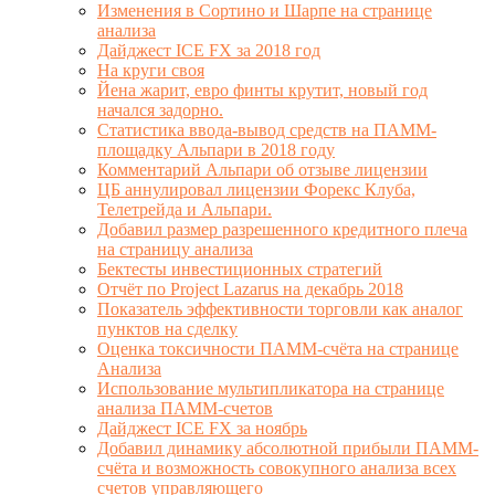
Изменения в Сортино и Шарпе на странице
анализа
Дайджест ICE FX за 2018 год
На круги своя
Йена жарит, евро финты крутит, новый год
начался задорно.
Статистика ввода-вывод средств на ПАММ-
площадку Альпари в 2018 году
Комментарий Альпари об отзыве лицензии
ЦБ аннулировал лицензии Форекс Клуба,
Телетрейда и Альпари.
Добавил размер разрешенного кредитного плеча
на страницу анализа
Бектесты инвестиционных стратегий
Отчёт по Project Lazarus на декабрь 2018
Показатель эффективности торговли как аналог
пунктов на сделку
Оценка токсичности ПАММ-счёта на странице
Анализа
Использование мультипликатора на странице
анализа ПАММ-счетов
Дайджест ICE FX за ноябрь
Добавил динамику абсолютной прибыли ПАММ-
счёта и возможность совокупного анализа всех
счетов управляющего