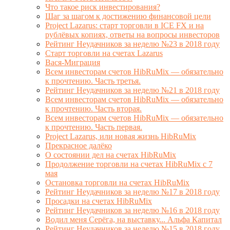
Что такое риск инвестирования?
Шаг за шагом к достижению финансовой цели
Project Lazarus: старт торговли в ICE FX и на
рублёвых копиях, ответы на вопросы инвесторов
Рейтинг Неудачников за неделю №23 в 2018 году
Старт торговли на счетах Lazarus
Вася-Миграция
Всем инвесторам счетов HibRuMix — обязательно
к прочтению. Часть третья.
Рейтинг Неудачников за неделю №21 в 2018 году
Всем инвесторам счетов HibRuMix — обязательно
к прочтению. Часть вторая.
Всем инвесторам счетов HibRuMix — обязательно
к прочтению. Часть первая.
Project Lazarus, или новая жизнь HibRuMix
Прекрасное далёко
О состоянии дел на счетах HibRuMix
Продолжение торговли на счетах HibRuMix с 7
мая
Остановка торговли на счетах HibRuMix
Рейтинг Неудачников за неделю №17 в 2018 году
Просадки на счетах HibRuMix
Рейтинг Неудачников за неделю №16 в 2018 году
Водил меня Серёга, на выставку... Альфа Капитал
Рейтинг Неудачников за неделю №15 в 2018 году