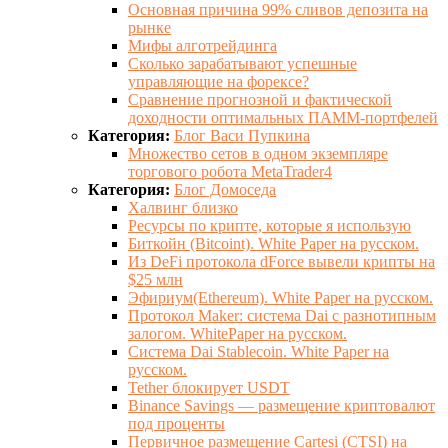
Основная причина 99% сливов депозита на
рынке
Мифы алготрейдинга
Сколько зарабатывают успешные
управляющие на форексе?
Сравнение прогнозной и фактической
доходности оптимальных ПАММ-портфелей
Категория:
Блог Васи Пупкина
Множество сетов в одном экземпляре
торгового робота MetaTrader4
Категория:
Блог Домоседа
Халвинг близко
Ресурсы по крипте, которые я использую
Биткойн (Bitcoint). White Paper на русском.
Из DeFi протокола dForce вывели крипты на
$25 млн
Эфириум(Ethereum). White Paper на русском.
Протокол Maker: система Dai с разнотипным
залогом. WhitePaper на русском.
Система Dai Stablecoin. White Paper на
русском.
Tether блокирует USDT
Binance Savings — размещение криптовалют
под проценты
Первичное размещение Cartesi (CTSI) на