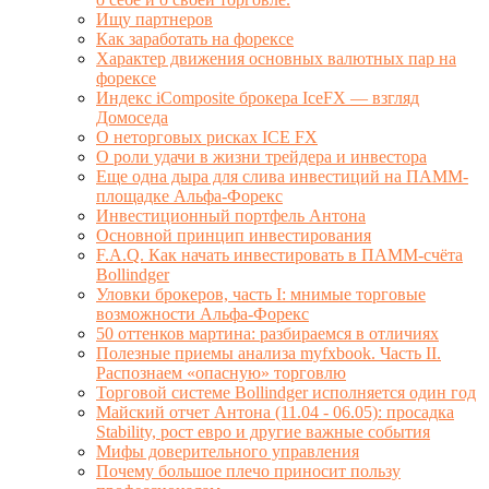
Ищу партнеров
Как заработать на форексе
Характер движения основных валютных пар на
форексе
Индекс iComposite брокера IceFX — взгляд
Домоседа
О неторговых рисках ICE FX
О роли удачи в жизни трейдера и инвестора
Еще одна дыра для слива инвестиций на ПАММ-
площадке Альфа-Форекс
Инвестиционный портфель Антона
Основной принцип инвестирования
F.A.Q. Как начать инвестировать в ПАММ-счёта
Bollindger
Уловки брокеров, часть I: мнимые торговые
возможности Альфа-Форекс
50 оттенков мартина: разбираемся в отличиях
Полезные приемы анализа myfxbook. Часть II.
Распознаем «опасную» торговлю
Торговой системе Bollindger исполняется один год
Майский отчет Антона (11.04 - 06.05): просадка
Stability, рост евро и другие важные события
Мифы доверительного управления
Почему большое плечо приносит пользу