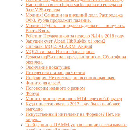
Настройка своего http и socks прокси-сервера на
базе VPS-сервера
Молния! Санкции на внешний долг. Распродажа
ОФЗ. Рубль продолжит падение.
Молния! Рубль — продавать, деньги — получать.
Взять-Взять.
Рейтинг Неудачников за неделю №14 в 2018 году
Запущен счёт Alpari HibRuMix x1 клон2
Сигналы MQL5 ALARM. Акция!
MQL5-сигнал. Итоги сбора эфира.
Делаем mql5-сигнал краудфиндингом. Сбор эфира
окончен.
Окончание покатушек
Интересная статья для чтения
Инфляция. Незаметная, но всепоглощающая.
Финито ля альфА
Поговорим немного о разном
Форум
Мониторинг терминалов МТ4 через веб-браузер
Куда инвестировать в 2017 году было наиболее
выгодно
Искусственный интеллект на Форексе? Нет, не
видел...
Трейдерница. ПАММ-управляющие рассказывают
о себе и о своей торговле.