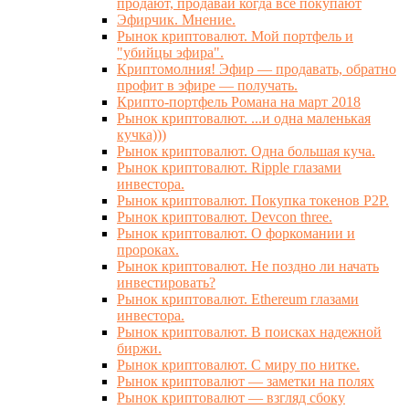
продают, продавай когда все покупают
Эфирчик. Мнение.
Рынок криптовалют. Мой портфель и
"убийцы эфира".
Криптомолния! Эфир — продавать, обратно
профит в эфире — получать.
Крипто-портфель Романа на март 2018
Рынок криптовалют. ...и одна маленькая
кучка)))
Рынок криптовалют. Одна большая куча.
Рынок криптовалют. Ripple глазами
инвестора.
Рынок криптовалют. Покупка токенов P2P.
Рынок криптовалют. Devcon three.
Рынок криптовалют. О форкомании и
пророках.
Рынок криптовалют. Не поздно ли начать
инвестировать?
Рынок криптовалют. Ethereum глазами
инвестора.
Рынок криптовалют. В поисках надежной
биржи.
Рынок криптовалют. С миру по нитке.
Рынок криптовалют — заметки на полях
Рынок криптовалют — взгляд сбоку