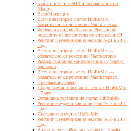
Эквити в тестах MT4 и оптимизация по
Шарпу
Вася-Миграция
Всем инвесторам счетов HibRuMix —
обязательно к прочтению. Часть третья.
Форекс и фондовый рынок. Реально ли
подзабить на доверительное управление?!
Рейтинг Неудачников за неделю №21 в 2018
году
Всем инвесторам счетов HibRuMix —
обязательно к прочтению. Часть вторая.
Размер свопов на криптопозиции у форекс-
брокеров
Всем инвесторам счетов HibRuMix —
обязательно к прочтению. Часть первая.
Прекрасное далёко
Продолжение торговли на счетах HibRuMix
с 7 мая
Остановка торговли на счетах HibRuMix
Рейтинг Неудачников за неделю №17 в 2018
году
Просадки на счетах HibRuMix
Рейтинг Неудачников за неделю №16 в 2018
году
Водил меня Серёга, на выставку... Альфа