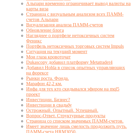
Альпари временно ограничивает вывод валюты на
карты виза
Страница с визуальным анализом всех ПАММ-
счетов Альпари
Визуализация анализа ПАММ-счетов
Обновление блога
Нагляднее о портфеле нетоксичных систем
Феникс
Портфель нетоксичных торговых систем Impuls
Ситуация на текущий момент
Мои глаза кровоточат
Dukascopy добавил платформу Metatrader4
Добавил Hohla в список опытных управляющих
на форексе
Рынки роста. Фонда.
Марафон 42,2 км.
Инфа для тех кто скидывался эфиром на mql5
проект
Инвестиции. Бизнес?
Инвестиции в свадьбу
Острожный. Опытный. Успешный.
Вопрос-Ответ. Структурные продукты
Страница со списком значимых ПАММ-счетов.
Имеет значение лишь смелость продолжить путь.
ПАММ-счета HRM3050.