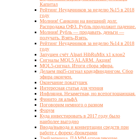
Капитал
Рейтинг Неудачников за неделю №15 в 2018
году
Молния! Санкции на внешний долг.
Распродажа ОФЗ. Рубль продолжит падение.
Молния! Рубль — продавать, деньги —
получать. Взять-Взять.
Рейтинг Неудачников за неделю №14 в 2018
году
Запущен счёт Alpari HibRuMix x1 клон2
Сигналы MQL5 ALARM. Акция!
MQL5-сигнал. Итоги сбора эфира.
Делаем mql5-сигнал краудфиндингом. Сбор
эфира окончен.
Окончание покатушек
Интересная статья для чтения
Инфляция. Незаметная, но всепоглощающая.
Финито ля альфА
Поговорим немного о разном
Форум
Куда инвестировать в 2017 году было
наиболее выгодно
Ввода/вывода и конвертации средств при
работе с форекс-брокерами
Трейдерница. ПАММ-управляющие