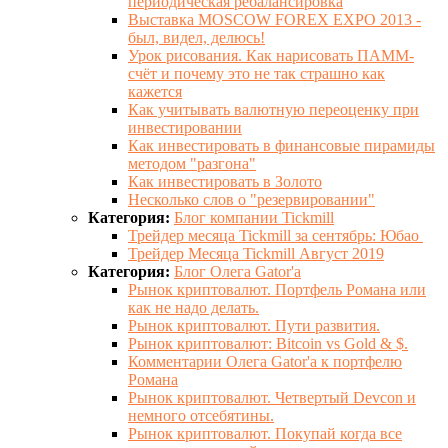
периодическая ребалансировка
Выставка MOSCOW FOREX EXPO 2013 -
был, видел, делюсь!
Урок рисования. Как нарисовать ПАММ-
счёт и почему это не так страшно как
кажется
Как учитывать валютную переоценку при
инвестировании
Как инвестировать в финансовые пирамиды
методом "разгона"
Как инвестировать в Золото
Несколько слов о "резервировании"
Категория:
Блог компании Tiсkmill
Трейдер месяца Tickmill за сентябрь: Юбао
Трейдер Месяца Tickmill Август 2019
Категория:
Блог Олега Gator'a
Рынок криптовалют. Портфель Романа или
как не надо делать.
Рынок криптовалют. Пути развития.
Рынок криптовалют: Bitcoin vs Gold & $.
Комментарии Олега Gator'a к портфелю
Романа
Рынок криптовалют. Четвертый Devcon и
немного отсебятины.
Рынок криптовалют. Покупай когда все