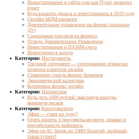
Инвестирование в сайты или как Пузат захватил
рунет
Куда вложить деньги и инвестировать в 2019 году
Онлайн МЛМ-проекты
Доверительное управление на форекс (реальное
ДУ)
Социальная торговля на форексе
Псевдо Доверительное Управление
Инвестирование в ПАММ-счета
Инвестиции в золото
Категория:
Инструменты
Текущий сентимент — соотношение открытых
позиции клиентов онлайн
Сравнение спреда форекс брокеров
Экономический календарь
Котировки форекс онлайн
Категория:
Интересное
Куда деть 1000 рублей: максимум выгоды,
минимум рисков
Категория:
Криптовалюта
Эфир — старт на луну?
Опять крипта. Спекулянты-медведи, хомяки и
рентабельность майнинга.
Эфир по 82, биток по 3300! Налетай, разбирай,
товар тухнет!