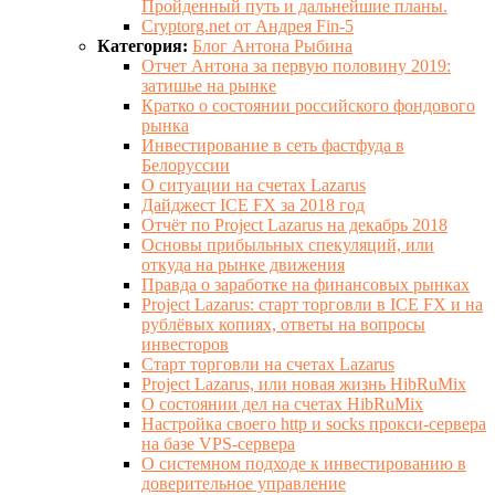
Пройденный путь и дальнейшие планы.
Cryptorg.net от Андрея Fin-5
Категория:
Блог Антона Рыбина
Отчет Антона за первую половину 2019:
затишье на рынке
Кратко о состоянии российского фондового
рынка
Инвестирование в сеть фастфуда в
Белоруссии
О ситуации на счетах Lazarus
Дайджест ICE FX за 2018 год
Отчёт по Project Lazarus на декабрь 2018
Основы прибыльных спекуляций, или
откуда на рынке движения
Правда о заработке на финансовых рынках
Project Lazarus: старт торговли в ICE FX и на
рублёвых копиях, ответы на вопросы
инвесторов
Старт торговли на счетах Lazarus
Project Lazarus, или новая жизнь HibRuMix
О состоянии дел на счетах HibRuMix
Настройка своего http и socks прокси-сервера
на базе VPS-сервера
О системном подходе к инвестированию в
доверительное управление