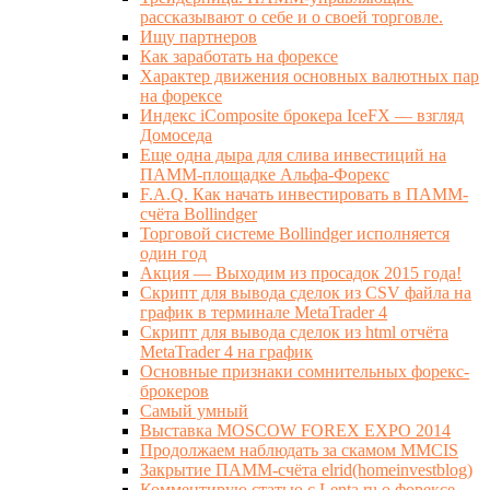
рассказывают о себе и о своей торговле.
Ищу партнеров
Как заработать на форексе
Характер движения основных валютных пар
на форексе
Индекс iComposite брокера IceFX — взгляд
Домоседа
Еще одна дыра для слива инвестиций на
ПАММ-площадке Альфа-Форекс
F.A.Q. Как начать инвестировать в ПАММ-
счёта Bollindger
Торговой системе Bollindger исполняется
один год
Акция — Выходим из просадок 2015 года!
Скрипт для вывода сделок из CSV файла на
график в терминале MetaTrader 4
Скрипт для вывода сделок из html отчёта
MetaTrader 4 на график
Основные признаки сомнительных форекс-
брокеров
Самый умный
Выставка MOSCOW FOREX EXPO 2014
Продолжаем наблюдать за скамом MMCIS
Закрытие ПАММ-счёта elrid(homeinvestblog)
Комментирую статью с Lenta.ru о форексе,