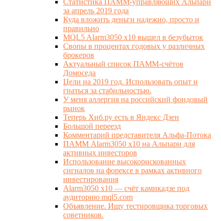
Статистика ПАММ-управляющих Альпари
за апрель 2019 года
Куда вложить деньги надежно, просто и
правильно
MQL5 Alarm3050 x10 вышел в безубыток
Свопы в процентах годовых у различных
брокеров
Актуальный список ПАММ-счётов
Домоседа
Цели на 2019 год. Использовать опыт и
гнаться за стабильностью.
У меня аллергия на российский фондовый
рынок
Теперь Хиб.ру есть в Яндекс Дзен
Большой переезд
Комментарий представителя Альфа-Потока
ПАММ Alarm3050 x10 на Альпари для
активных инвесторов
Использование высокорискованных
сигналов на форексе в рамках активного
инвестирования
Alarm3050 x10 — счёт камикадзе под
аудиторию mql5.com
Объявление. Ищу тестировщика торговых
советников.