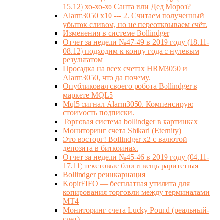
15.12) хо-хо-хо Санта или Дед Мороз?
Alarm3050 x10 --- 2. Считаем полученный
убыток сливом, но не переоткрываем счёт.
Изменения в системе Bollindger
Отчет за недели №47-49 в 2019 году (18.11-
08.12) подходим к концу года с нулевым
результатом
Просадка на всех счетах HRM3050 и
Alarm3050, что да почему.
Опубликовал своего робота Bollindger в
маркете MQL5
Mql5 сигнал Alarm3050. Компенсирую
стоимость подписки.
Торговая система bollindger в картинках
Мониторинг счета Shikari (Eternity)
Это восторг! Bollindger x2 с валютой
депозита в биткоинах.
Отчет за недели №45-46 в 2019 году (04.11-
17.11) текстовые блоги вещь раритетная
Bollindger реинкарнация
KopirFIFO — бесплатная утилита для
копирования торговли между терминалами
МТ4
Мониторинг счета Lucky Pound (реальный-
счет)