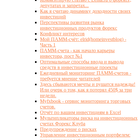
депутатах и запретах...
Как я считаю динамику доходности своих
инвестиций
Перспективы развития рынка
инвестиционных продуктов форекс
Конфликт интересов
Мой ПАММ-счёт: elrid(homeinvestblog) -
Часть 1
ПАММ-счета - как начало карьеры
инвестора, пост №1
Оптимальные способы ввода и вывода
средств в инвестиционные проекты
Ежедневный мониторинг ПАММ-счетов -
требуется мнение читателей
Здесь сбываются мечты и рушатся надежды!
Или очерк о том, как я потерял 450$ за три
недели.
Myfxbook - сервис мониторинга торговых
счетов.
Отчёт по вашим инвестициям в Excel
Мультипликаторы риска на инвестиционных
счетах Форекс Клуба
Предупреждение о рисках
Управление инвестиционным портфелем: