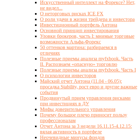
Искусственный интеллект на Форексе? Нет,
не видел...
О неторговых рисках ICE FX
О роли удачи в жизни трейдера и инвестора
Инвестиционный портфель Антона
Основной принцип инвестирования
Уловки брокеров, часть I: мнимые торговые
возможности Альфа-Форекс
50 оттенков мартина: разбираемся в
отличиях
Полезные приемы анализа myfxbook. Часть
II. Распознаем «опасную» торговлю
Полезные приемы анализа myfxbook. Часть I
О психологии инвесторов
Майский отчет Антона (11.04 - 06.05):
просадка Stability, рост евро и другие важные
события
Продвинутый прием управления рисками
при инвестициях в ДУ
Мифы доверительного управления
Почему большое плечо приносит пользу
профессионалам
Отчет Антона за 3 недели 16.11.15-4.12.15:
вялая активность в портфеле
Неочевидные минусы фондов