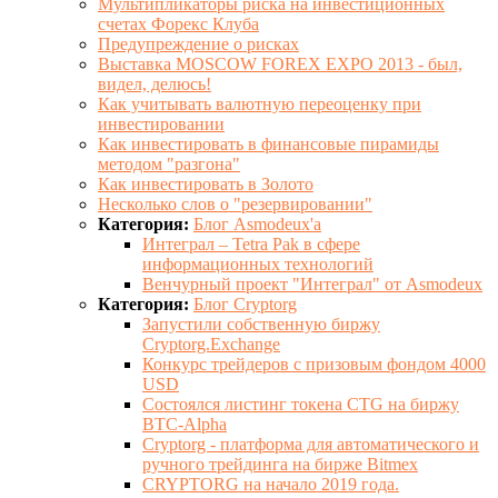
Мультипликаторы риска на инвестиционных
счетах Форекс Клуба
Предупреждение о рисках
Выставка MOSCOW FOREX EXPO 2013 - был,
видел, делюсь!
Как учитывать валютную переоценку при
инвестировании
Как инвестировать в финансовые пирамиды
методом "разгона"
Как инвестировать в Золото
Несколько слов о "резервировании"
Категория:
Блог Asmodeux'a
Интеграл – Tetra Pak в сфере
информационных технологий
Венчурный проект "Интеграл" от Asmodeux
Категория:
Блог Cryptorg
Запустили собственную биржу
Cryptorg.Exchange
Конкурс трейдеров с призовым фондом 4000
USD
Состоялся листинг токена CTG на биржу
BTC-Alpha
Cryptorg - платформа для автоматического и
ручного трейдинга на бирже Bitmex
CRYPTORG на начало 2019 года.