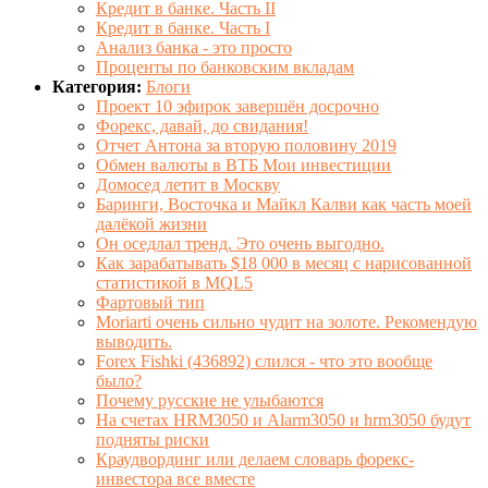
Кредит в банке. Часть II
Кредит в банке. Часть I
Анализ банка - это просто
Проценты по банковским вкладам
Категория:
Блоги
Проект 10 эфирок завершён досрочно
Форекс, давай, до свидания!
Отчет Антона за вторую половину 2019
Обмен валюты в ВТБ Мои инвестиции
Домосед летит в Москву
Баринги, Восточка и Майкл Калви как часть моей
далёкой жизни
Он оседлал тренд. Это очень выгодно.
Как зарабатывать $18 000 в месяц с нарисованной
статистикой в MQL5
Фартовый тип
Moriarti очень сильно чудит на золоте. Рекомендую
выводить.
Forex Fishki (436892) слился - что это вообще
было?
Почему русские не улыбаются
На счетах HRM3050 и Alarm3050 и hrm3050 будут
подняты риски
Краудвординг или делаем словарь форекс-
инвестора все вместе