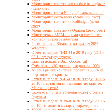
Мониторинг советников на базе belkaglazer
(демо-счет)
Мониторинг счета Naragot (реальный счет)
Мониторинг счёта Merk (реальный счет)
Мониторинг советника Bollindger (демо-
счет)
Мониторинг советника Quatron (демо-счет)
Мир сетевых МЛМ-пирамид в симбиозе с
криптой и телеграм-ботами
Регистрация в Binance с возвратом 20%
комиссии
Отчет за недели №43-44 в 2019 году (21.10-
03.11) ту тутуру туруру.
Крипта пошла, а Вася обосрался!
Счёт Alarm x10 достиг доходности 100%
Анализ рынка крипты и проект "1000% на
пирамидинге крипты"
Отчет за недели №41-42 в 2019 году (07.10-
20.10) стартанули пирамидинг по крипте.
Места еще есть!
Сколько и почему ethereum может стоить в
будущем
Отчет за недели №39-40 в 2019 году (23.09-
06.10) готовимся к старту пирамидинга
1000% на пирамидинге. Организационные