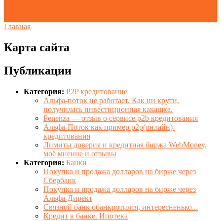
Главная
Карта сайта
Публикации
Категория:
P2P кредитование
Альфа-поток не работает. Как ни крути,
получилась инвестиционная какашка.
Penenza — отзыв о сервисе p2b кредитования
Альфа-Поток как пример p2p(онлайн)-
кредитования
Лимиты доверия и кредитная биржа WebMoney,
моё мнение и отзывы
Категория:
Банки
Покупка и продажа долларов на бирже через
Сбербанк
Покупка и продажа долларов на бирже через
Альфа-Директ
Связной банк обанкротился, интересненько...
Кредит в банке. Ипотека