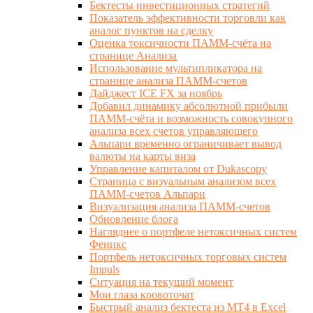
Бектесты инвестиционных стратегий
Показатель эффективности торговли как
аналог пунктов на сделку
Оценка токсичности ПАММ-счёта на
странице Анализа
Использование мультипликатора на
странице анализа ПАММ-счетов
Дайджест ICE FX за ноябрь
Добавил динамику абсолютной прибыли
ПАММ-счёта и возможность совокупного
анализа всех счетов управляющего
Альпари временно ограничивает вывод
валюты на карты виза
Управление капиталом от Dukascopy
Страница с визуальным анализом всех
ПАММ-счетов Альпари
Визуализация анализа ПАММ-счетов
Обновление блога
Нагляднее о портфеле нетоксичных систем
Феникс
Портфель нетоксичных торговых систем
Impuls
Ситуация на текущий момент
Мои глаза кровоточат
Быстрый анализ бектеста из MT4 в Excel