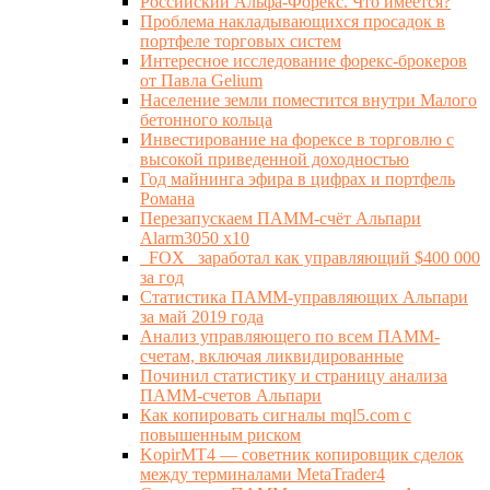
Российский Альфа-Форекс. Что имеется?
Проблема накладывающихся просадок в
портфеле торговых систем
Интересное исследование форекс-брокеров
от Павла Gelium
Население земли поместится внутри Малого
бетонного кольца
Инвестирование на форексе в торговлю с
высокой приведенной доходностью
Год майнинга эфира в цифрах и портфель
Романа
Перезапускаем ПАММ-счёт Альпари
Alarm3050 x10
_FOX_ заработал как управляющий $400 000
за год
Статистика ПАММ-управляющих Альпари
за май 2019 года
Анализ управляющего по всем ПАММ-
счетам, включая ликвидированные
Починил статистику и страницу анализа
ПАММ-счетов Альпари
Как копировать сигналы mql5.com с
повышенным риском
KopirMT4 — советник копировщик сделок
между терминалами MetaTrader4