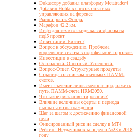
Dukascopy добавил платформу Metatrader4
Добавил Hohla в список опытных
управляющих на форексе
Рынки роста. Фонда.
Марафон 42,2 км.
Инфа для тех кто скидывался эфиром на
mql5 проект
Инвестиции. Бизнес?
Вопрос к обсуждению. Проблема
корреляции систем в портфельной торговле.
Инвестиции в свадьбу
Острожный. Опытный. Успешный.
Вопрос-Ответ. Структурные продукты
Страница со списком значимых ПАММ-
счетов.
Имеет значение лишь смелость продолжить
путь. ПАММ-счета HRM3050.
Что такое риск инвестирования?
Влияние величины оферты и периода
выплаты вознаграждения
Шаг за шагом к достижению финансовой
цели
Фиксированный риск на сделку в МТ4
Рейтинг Неудачников за неделю №23 в 2018
году