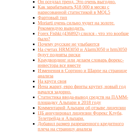
Он оседлал тренд. Это очень выгодно.
Как зарабатывать $18 000 в месяц с
нарисованной статистикой в MQL5
Фартовый тип
Moriarti очень сильно чудит на золоте.
Рекомендую выводить.
Forex Fishki (436892) слился - что это вообще
было?
Почему русские не улыбаются
На счетах HRM3050 и Alarm3050 и hrm3050
будут подняты риски
Краудвординг или делаем словарь форекс-
инвестора все вместе
Изменения в Сортино и Шарпе на странице
анализа
На круги своя
Йена жарит, евро финты крутит, новый год
начался задорно.
Статистика ввода-вывод средств на ПАММ-
площадку Альпари в 2018 году
Комментарий Альпари об отзыве лицензии
ЦБ аннулировал лицензии Форекс Клуба,
Телетрейда и Альпари.
Добавил размер разрешенного кредитного
плеча на страницу анализа