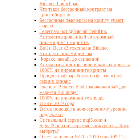
Binance Launchpad
Что такое бессрочный контракт на
криптобиржах
Бессрочные фьючерсы на крипту убьют
форекс
Телеграм-бот @BitcoinTrendBot.
Автоматизированный автономный
пирамидинг на крипте.
Bull и Bear x3 токены на Binance
Что там с пирамидингом
Форекс, давай, до свидания!
Автоматизация торговли в рамках проекта
1000% на пирамидинге крипты
Процентный заработок на фьючерсной
секции бинанс
Эксперт Benders Flight запакованный для
маркета Bollindger
1000% на пирамидинге январь
Итоги 2019 года
Биток подошёл к долгосрочному уровню
поддержки
Сигнальный сервис mql5.com и
SignalStart.com - прямые конкуренты. Кого
выбрать?
Отчет за недели №50 в 2019 году (09.12-