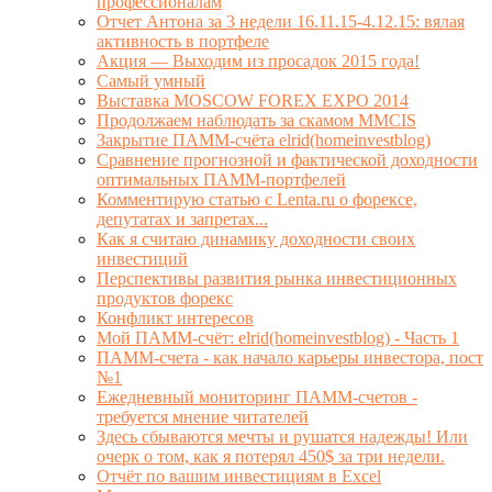
профессионалам
Отчет Антона за 3 недели 16.11.15-4.12.15: вялая
активность в портфеле
Акция — Выходим из просадок 2015 года!
Самый умный
Выставка MOSCOW FOREX EXPO 2014
Продолжаем наблюдать за скамом MMCIS
Закрытие ПАММ-счёта elrid(homeinvestblog)
Сравнение прогнозной и фактической доходности
оптимальных ПАММ-портфелей
Комментирую статью с Lenta.ru о форексе,
депутатах и запретах...
Как я считаю динамику доходности своих
инвестиций
Перспективы развития рынка инвестиционных
продуктов форекс
Конфликт интересов
Мой ПАММ-счёт: elrid(homeinvestblog) - Часть 1
ПАММ-счета - как начало карьеры инвестора, пост
№1
Ежедневный мониторинг ПАММ-счетов -
требуется мнение читателей
Здесь сбываются мечты и рушатся надежды! Или
очерк о том, как я потерял 450$ за три недели.
Отчёт по вашим инвестициям в Excel