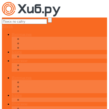
fb
tw
vk
Интерактив
Графики онлайн
Котировки онлайн
Экономический календарь
Блоги
Завести свой блог
Полезное
Последние комментарии
Все статьи
Интерактив
Графики онлайн
Котировки онлайн
Экономический календарь
Блоги
Завести свой блог
Полезное
Последние комментарии