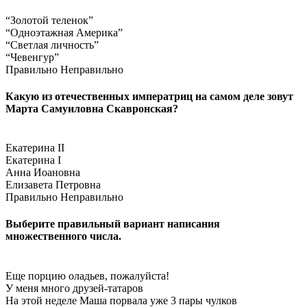
“Золотой теленок”
“Одноэтажная Америка”
“Светлая личность”
“Чевенгур”
Правильно
Неправильно
Какую из отечественных императриц на самом деле зовут
Марта Самуиловна Скавронская?
Екатерина II
Екатерина I
Анна Иоановна
Елизавета Петровна
Правильно
Неправильно
Выберите правильный вариант написания
множественного числа.
Еще порцию оладьев, пожалуйста!
У меня много друзей-татаров
На этой неделе Маша порвала уже 3 пары чулков