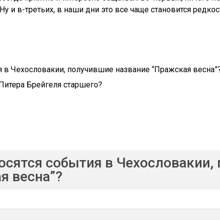
 Ну и в-третьих, в наши дни это все чаще становится редко
я в Чехословакии, получившие название “Пражская весна”
 Питера Брейгеля старшего?
осятся события в Чехословакии,
я весна”?