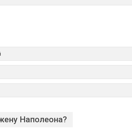
й
 жену Наполеона?