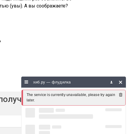
стью (увы). А вы соображаете?
?
хиб.ру — флудилка
The service is currently unavailable, please try again 
 получившие
later.