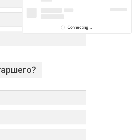
Connecting...
таршего?