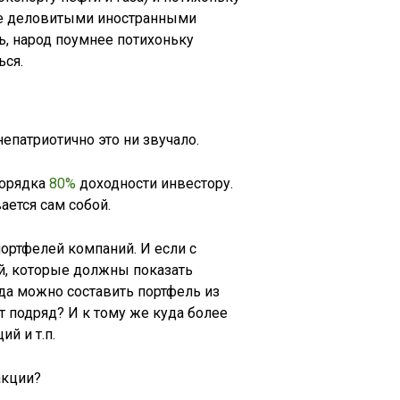
лее деловитыми иностранными
, народ поумнее потихоньку
ься.
патриотично это ни звучало.
порядка
80%
доходности инвестору.
ается сам собой.
портфелей компаний. И если с
й, которые должны показать
да можно составить портфель из
 подряд? И к тому же куда более
й и т.п.
акции?