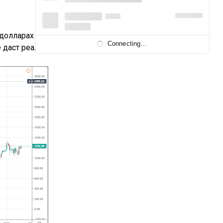
олларах критично, поскольку рубль
Connecting...
е даст реальной картины.