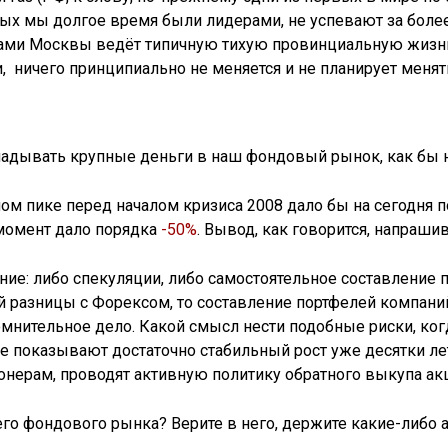
орых мы долгое время были лидерами, не успевают за бо
лами Москвы ведёт типичную тихую провинциальную жизнь
, ничего принципиально не меняется и не планирует менят
дывать крупные деньги в наш фондовый рынок, как бы не
ом пике перед началом кризиса 2008 дало бы на сегодня 
момент дало порядка
-50%
. Вывод, как говорится, напрашив
ние: либо спекуляции, либо самостоятельное составление 
 разницы с Форексом, то составление портфелей компани
нительное дело. Какой смысл нести подобные риски, ког
 показывают достаточно стабильный рост уже десятки лет
ерам, проводят активную политику обратного выкупа акци
его фондового рынка? Верите в него, держите какие-либо 