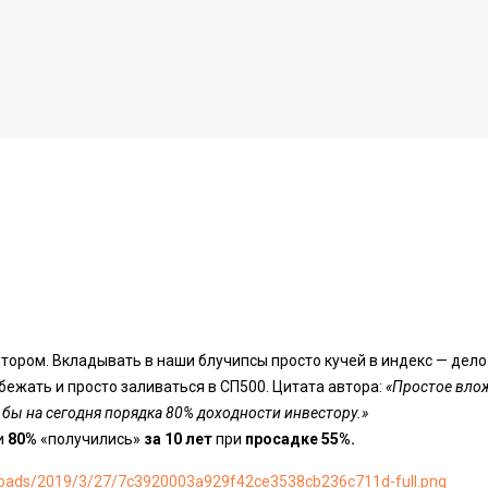
6
автором. Вкладывать в наши блучипсы просто кучей в индекс — дело
о бежать и просто заливаться в СП500. Цитата автора:
«Простое влож
 бы на сегодня порядка 80% доходности инвестору.»
и
80%
«получились»
за 10 лет
при
просадке 55%.
uploads/2019/3/27/7c3920003a929f42ce3538cb236c711d-full.png