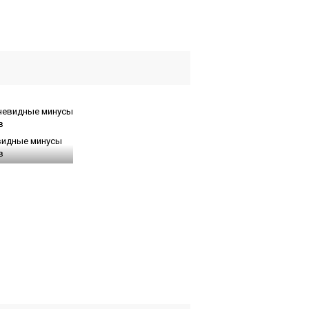
видные минусы
в