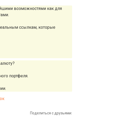
айшими возможностями как для
тами.
реальным ссылкам, которые
валюту?
ного портфеля.
ии.
ок
Поделиться с друзьями: