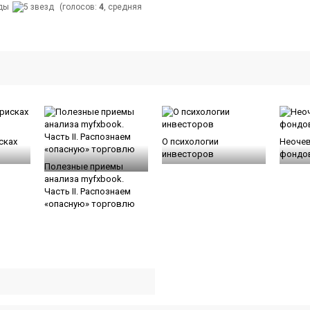
(голосов:
4
, средняя
сках
О психологии
Неоче
инвесторов
фондо
Полезные приемы
анализа myfxbook.
Часть II. Распознаем
«опасную» торговлю