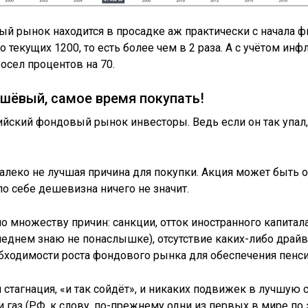
 рынок находится в просадке аж практически с начала фи
о текущих 1200, то есть более чем в 2 раза. А с учётом инф
осел процентов на 70.
шёвый, самое время покупать!
ийский фондовый рынок инвесторы. Ведь если он так упал,
леко не лучшая причина для покупки. Акция может быть о
по себе дешевизна ничего не значит.
 по множеству причин: санкции, отток иностранного капита
леднем знаю не понаслышке), отсутствие каких-либо драй
бходимости роста фондового рынка для обеспечения пенс
 стагнация, «и так сойдёт», и никаких подвижек в лучшую с
газ (РФ, к слову, по-прежнему одни из первых в мире по э