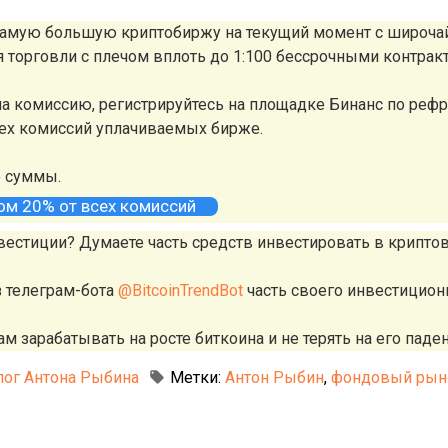
 самую большую криптобиржу на текущий момент с широч
ля торговли с плечом вплоть до 1:100 бессрочными контрак
а комиссию, регистрируйтесь на площадке Бинанс по реф
сех комиссий уплачиваемых бирже.
е суммы.
том 20% от всех комиссий
вестиции? Думаете часть средств инвестировать в крипто
з телеграм-бота
@BitcoinTrendBot
часть своего инвестицион
м зарабатывать на росте биткоина и не терять на его паден
лог Антона Рыбина
Метки:
Антон Рыбин
,
фондовый рын