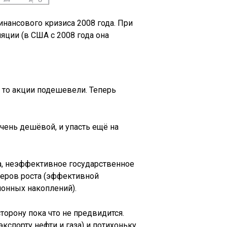
нансового кризиса 2008 года. При
ляции (в США с 2008 года она
 то акции подешевели. Теперь
чень дешёвой, и упасть ещё на
ла, неэффективное государственное
веров роста (эффективной
ионных накоплений).
торону пока что не предвидится.
кспорту нефти и газа) и потихоньку