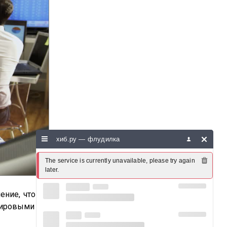
хиб.ру — флудилка
The service is currently unavailable, please try again 
later.
ение, что на российском фондовом
 мировыми лидерами. Реальность же