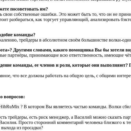
ожете посоветовать им?
вои собственные ошибки. Это может быть то, что он не принима
оит разбираться, как торгует управляющий, анализировать бэкт
подобие команды?
ожалению, трейдеры в абсолютном своём большинстве волки-оди
ота»? Другими словами, какого помощника Вы бы хотели вид
ные партнёры, принимающие всю ответственность, имеющие чёт
идение команды, ее членов и роли, которые они выполняют? 
вное, что все должны работать на общую цель, с общими интерес
ко вопросов:
ibRuMix ? В котором Вы являетесь частью команды. Волки сбили
есть трейдеры, есть риск менеджер, а Василий можно сказать па
Василия. Просто сторонний комментарий человека близкого к те
 выхода из просадки?