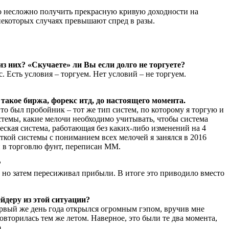
но несложно получить прекрасную кривую доходности на
некоторых случаях превышают спред в разы.
из них? «Скучаете» ли Вы если долго не торгуете?
. Есть условия – торгуем. Нет условий – не торгуем.
такое биржа, форекс итд, до настоящего момента.
то был пробойник – тот же тип систем, по которому я торгую и
стемы, какие мелочи необходимо учитывать, чтобы система
еская система, работающая без каких-либо изменений на 4
ткой системы с пониманием всех мелочей я занялся в 2016
н в торговлю фунт, переписан ММ.
?
 но затем пересиживал прибыли. В итоге это приводило вместо
йдеру из этой ситуации?
ервый же день года открылся огромным гэпом, вручив мне
торилась тем же летом. Наверное, это были те два момента,
.