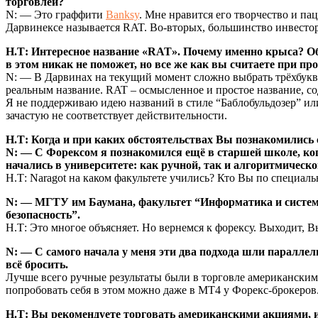
торговлей?
N: — Это граффити
Banksy
. Мне нравится его творчество и па
Дарвинексе называется RAT. Во-вторых, большинство инвесторо
Н.Т: Интересное название «RAT». Почему именно крыса? Об
в этом никак не поможет, но все же как вы считаете при п
N: — В Дарвинах на текущий момент сложно выбрать трёхбукв
реальным название. RAT – осмысленное и простое название, со
Я не поддерживаю идею названий в стиле “Баблобульдозер” ил
зачастую не соответствует действительности.
Н.Т: Когда и при каких обстоятельствах Вы познакомились 
N: — С Форексом я познакомился ещё в старшей школе, ког
начались в университете: как ручной, так и алгоритмическо
Н.Т: Naragot на каком факультете учились? Кто Вы по специаль
N: — МГТУ им Баумана, факультет “Информатика и систем
безопасность”.
Н.Т: Это многое объясняет. Но вернемся к форексу. Выходит, В
N: — С самого начала у меня эти два подхода шли параллел
всё бросить.
Лучше всего ручные результаты были в торговле американскими 
попробовать себя в этом можно даже в МТ4 у Форекс-брокеров
Н.Т: Вы рекомендуете торговать американскими акциями, 