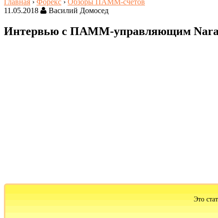
Главная
›
Форекс
›
Обзоры ПАММ-счетов
11.05.2018
Василий Домосед
Интервью с ПАММ-управляющим Nara
Это ста