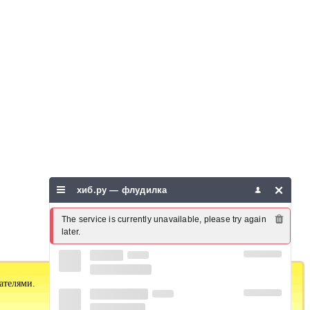
хиб.ру — флудилка
The service is currently unavailable, please try again 
later.
ателями.