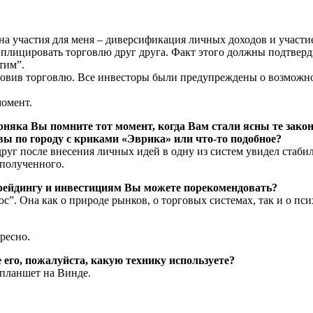
на участия для меня – диверсификация личных доходов и участ
лицировать торговлю друг друга. Факт этого должны подтверд
тим”.
новив торговлю. Все инвесторы были предупреждены о возможно
момент.
ерняка Вы помните тот момент, когда Вам стали ясны те зак
 вы по городу с криками «Эврика» или что-то подобное?
руг после внесения личных идей в одну из систем увидел стаби
полученного.
трейдингу и инвестициям Вы можете порекомендовать?
”. Она как о природе рынков, о торговых системах, так и о пси
ресно.
 его, пожалуйста, какую технику используете?
 планшет на Винде.