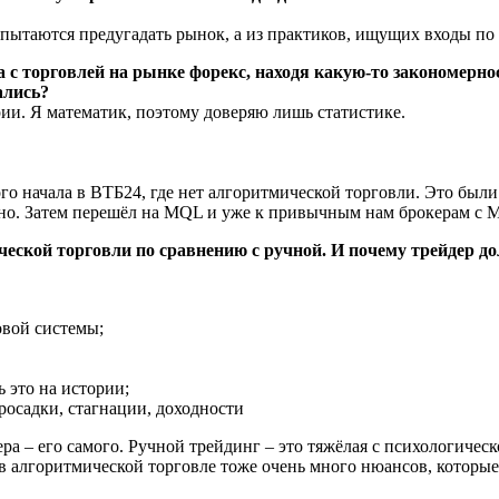
 пытаются предугадать рынок, а из практиков, ищущих входы по т
 с торговлей на рынке форекс, находя какую-то закономерно
ались?
рии. Я математик, поэтому доверяю лишь статистике.
мого начала в ВТБ24, где нет алгоритмической торговли. Это бы
вно. Затем перешёл на MQL и уже к привычным нам брокерам с М
ческой торговли по сравнению с ручной. И почему трейдер д
вой системы;
 это на истории;
росадки, стагнации, доходности
ра – его самого. Ручной трейдинг – это тяжёлая с психологичес
в алгоритмической торговле тоже очень много нюансов, которые