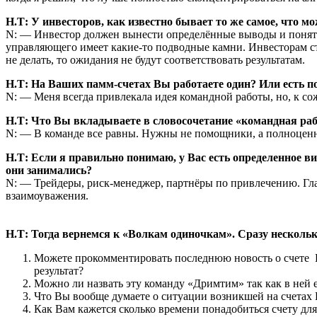
Н.Т: У инвесторов, как известно бывает то же самое, что м
N: — Инвестор должен вынести определённые выводы и понять с
управляющего имеет какие-то подводные камни. Инвесторам ст
не делать, то ожидания не будут соответствовать результатам.
Н.Т: На Ваших памм-счетах Вы работаете один? Или есть 
N: — Меня всегда привлекала идея командной работы, но, к с
Н.Т: Что Вы вкладываете в словосочетание «командная раб
N: — В команде все равны. Нужны не помощники, а полноцен
Н.Т: Если я правильно понимаю, у Вас есть определенное в
они занимались?
N: — Трейдеры, риск-менеджер, партнёры по привлечению. Гла
взаимоуважения.
Н.Т: Тогда вернемся к «Волкам одиночкам». Сразу несколь
Можете прокомментировать последнюю новость о счете H
результат?
Можно ли назвать эту команду «Дримтим» так как в ней 
Что Вы вообще думаете о ситуации возникшей на счетах 
Как Вам кажется сколько времени понадобиться счету для