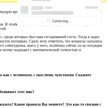
 растущую кривую доходности в тестере. Это был шок. Именно
Connecting...
я. И чтобы скрасить ожидание, предлагаю «поговорить по
тей.
», среди которых был наш сегодняшний гость. Тогда я задал
ернутое интервью. Сразу хочу отметить, что вопросы сыпались
о собеседника, коего у него, особенно сейчас из-за ситуации
ко всему подходит с математической точностью и
но как с человеком, с мыслями, чувствами. Скажите
бозначает этот ник?
сказать? Какие правила Вы меняете? Это как-то связано с