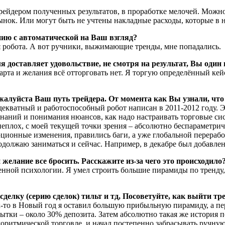
трейдером полученных результатов, в проработке мелочей. Мож
ынок. Или могут быть не учтены накладные расходы, которые в 
нию с автоматической на Ваш взгляд?
 робота. А вот ручники, выжимающие тренды, мне попадались.
 доставляет удовольствие, не смотря на результат, Вы один 
зарта и желания всё отторговать нет. Я торгую определённый кейс
алуйста Ваш путь трейдера. От момента как Вы узнали, что 
екватный и работоспособный робот написан в 2011-2012 году. Э
 знаний и понимания нюансов, как надо настраивать торговые си
 неплох, с моей текущей точки зрения – абсолютно беспараметрич
ционные изменения, правились баги, а уже глобальной перерабо
одолжаю заниматься и сейчас. Например, в декабре был добавле
 желание все бросить. Расскажите из-за чего это происходило
енной психологии. Я умел строить большие пирамиды по тренду,
лку (серию сделок) тильт и тд, Посоветуйте, как выйти тре
к-то в Новый год я оставил большую прибыльную пирамиду, а п
ки – около 30% депозита. Затем абсолютно такая же история пов
горитмической торговле, и начал постепенно забрасывать ручную