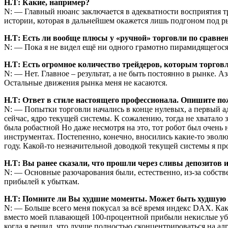
Н.Т: Какие, например?
N: — Главный нюанс заключается в адекватности восприятия 
истории, которая в дальнейшем окажется лишь подгоном под р
Н.Т: Есть ли вообще плюсы у «ручной» торговли по сравне
N: — Пока я не видел ещё ни одного грамотно пирамидящегося
Н.Т: Есть огромное количество трейдеров, которым торговля
N: — Нет. Главное – результат, а не быть постоянно в рынке. А
Остальные движения рынка меня не касаются.
Н.Т: Ответ в стиле настоящего профессионала. Опишите пож
N: — Попытки торговли начались в конце нулевых, а первый ад
сейчас, ядро текущей системы. К сожалению, тогда не хватало
была робастной Но даже несмотря на это, тот робот был очень
инструментах. Постепенно, конечно, вносились какие-то эволю
году. Какой-то незначительной доводкой текущей системы я пр
Н.Т: Вы ранее сказали, что прошли через сливы депозитов и
N: — Основные разочарования были, естественно, из-за собств
прибылей к убыткам.
Н.Т: Помните ли Вы худшие моменты. Может быть худшую сде
N: — Больше всего меня покусал за всё время индекс DAX. Ка
вместо моей плавающей 100-процентной прибыли некислые убыт
когда я решил, что лучше полностью сконцентрироваться на ал