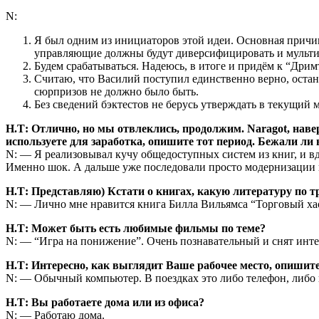
N:
Я был одним из инициаторов этой идеи. Основная причи
управляющие должны будут диверсифицировать и мультип
Будем срабатываться. Надеюсь, в итоге и придём к “Дрим
Считаю, что Василий поступил единственно верно, оста
сюрпризов не должно было быть.
Без сведений бэктестов не берусь утверждать в текущий 
Н.Т: Отлично, но мы отвлеклись, продолжим. Naragot, нав
используете для заработка, опишите тот период. Бежали ли
N: — Я реализовывал кучу общедоступных систем из книг, и вд
Именно шок. А дальше уже последовали просто модернизации 
Н.Т: Представляю) Кстати о книгах, какую литературу по 
N: — Лично мне нравится книга Билла Вильямса “Торговый хаос
Н.Т: Может быть есть любимые фильмы по теме?
N: — “Игра на понижение”. Очень познавательный и снят инте
Н.Т: Интересно, как выглядит Ваше рабочее место, опишите
N: — Обычный компьютер. В поездках это либо телефон, либо
Н.Т: Вы работаете дома или из офиса?
N: — Работаю дома.