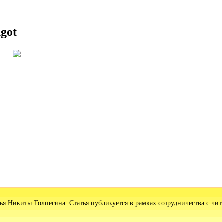
got
тья Никиты Толпегина. Статья публикуется в рамках сотрудничества с чит