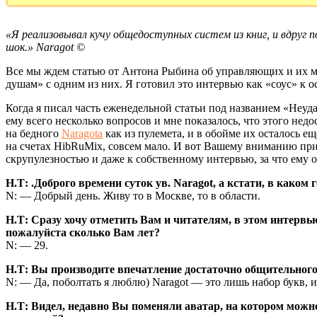
«Я реализовывал кучу общедоступных систем из книг, и вдруг 
шок.» Naragot ©
Все мы ждем статью от Антона Рыбина об управляющих и их ме
душам» с одним из них. Я готовил это интервью как «соус» к ос
Когда я писал часть еженедельной статьи под названием «Неуда
ему всего несколько вопросов и мне показалось, что этого недо
на бедного
Naragota
как из пулемета, и в обойме их осталось ещ
на счетах HibRuMix, совсем мало. И вот Вашему вниманию при
скрупулезностью и даже к собственному интервью, за что ему о
Н.Т: .Доброго времени суток ув. Naragot, а кстати, в каком
N: — Добрый день. Живу то в Москве, то в области.
Н.Т: Сразу хочу отметить Вам и читателям, в этом интервь
пожалуйста сколько Вам лет?
N: — 29.
Н.Т: Вы производите впечатление достаточно общительного 
N: — Да, поболтать я люблю) Naragot — это лишь набор букв,
Н.Т: Видел, недавно Вы поменяли аватар, на котором можно 