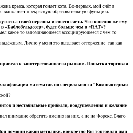
жена крыса, которая гоняет кота. Во-первых, мой счёт в
сурс выполняет прекрасную образовательную функцию.
тость» своей персоны и своего счета. Что конечно же ему
, в «Баблобульдозер», будет больше чем в «RAT»?
мел какое-то запоминающееся ассоциирующееся с чем-то
надёжным. Лично у меня это вызывает отторжение, так как
о привело к заинтересованности рынком. Попытки торговли
квалификация математик по специальности “Компьютерная
ской?
позитов и нестабильные прибыли, воодушевления и желание
вал внимание обратить именно на них, а не на Форекс. Благо
 При помощи какой методики, конкретно Вы торговали ими