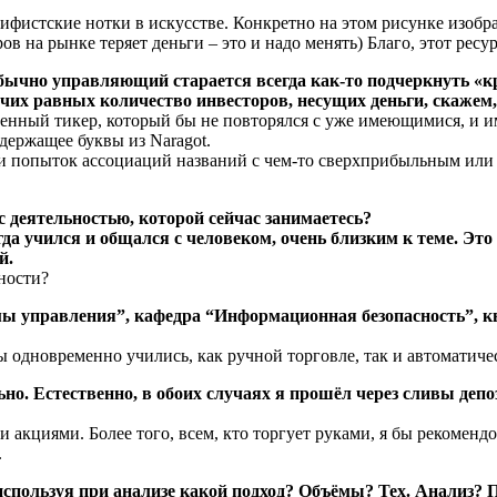
цифистские нотки в искусстве. Конкретно на этом рисунке изобра
в на рынке теряет деньги – это и надо менять) Благо, этот ре
ычно управляющий старается всегда как-то подчеркнуть «кру
рочих равных количество инвесторов, несущих деньги, скажем
енный тикер, который бы не повторялся с уже имеющимися, и и
держащее буквы из Naragot.
и попыток ассоциаций названий с чем-то сверхприбыльным или 
с деятельностью, которой сейчас занимаетесь?
да учился и общался с человеком, очень близким к теме. Эт
й.
ности?
ы управления”, кафедра “Информационная безопасность”, 
ы одновременно учились, как ручной торговле, так и автоматиче
ьно. Естественно, в обоих случаях я прошёл через сливы де
акциями. Более того, всем, кто торгует руками, я бы рекомендо
.
используя при анализе какой подход? Объёмы? Тех. Анализ?