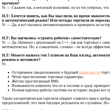
вручную?
N: — Скажем так, я неплохой волновик: не из тех упёртых, что
Н.Т: Хочется понять, как Вы мыслили, во время знакомства
в автоматический режим? Или методы торговли не пересек
N: — Да, я всё пытаюсь автоматизировать и проверить на исто
Н.Т: Вы научились «строить роботов» самостоятельно?
N: — Да. Начинал с реализаций на С++, так как торговал с са
математически. Но, к сожалению, сложно – не всегда эффекти
Н.Т: Можете назвать топ 5 плюсов на Ваш взгляд, автомати
режима в автопилот?
N:
Осторожное предположение о будущей
робастности
торго
Чётко просчитанные торговые параметры;
Жёстко просчитанный ММ;
Возможность изменить что-то в системе и сразу проверить
Полная картина работы системы на истории: видны все п
Также алгоритмическая торговля убирает главного врага трейде
предположений, что твоя текущие результаты не случайны. Но 