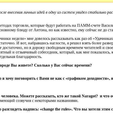
после внесения личных идей в одну из систем увидел стабильно
тодах торговли, которые будут работать на ПАММ-счете Васили
новному блюду от Антона, но как известно, ему сейчас не до ста
чники недели» мне довелось рассказывать как раз об «Удачниках
статочно. И вот, набравшись наглости, я решил взять более разв
е достаточно, но я дорожу свободным временем читателей и своег
ятный и отзывчивый собеседник, который, как мне показалось, 
тдельная благодарность.
 городе Вы живете? Сколько у Вас сейчас времени?
ю я хочу поговорить с Вами не как с «графиком доходности», 
человека. Можете рассказать, кто же такой Naragot? и что о
 имеющий созвучия с некоторыми названиями.
разглядеть надпись: «change the rules». Что вы хотели этим 