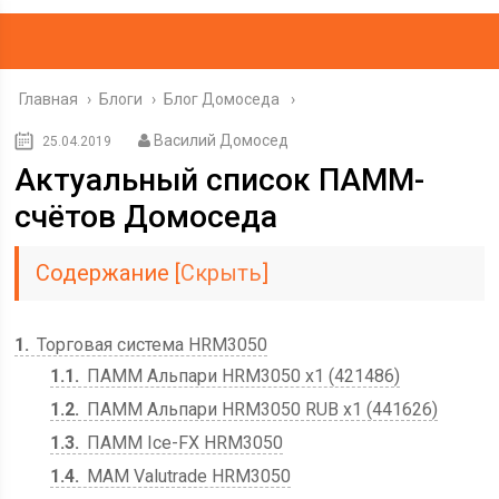
Главная
›
Блоги
›
Блог Домоседа
Василий Домосед
25.04.2019
Актуальный список ПАММ-
счётов Домоседа
Содержание
[
Скрыть
]
1
Торговая система HRM3050
1.1
ПАММ Альпари HRM3050 x1 (421486)
1.2
ПАММ Альпари HRM3050 RUB x1 (441626)
1.3
ПАММ Ice-FX HRM3050
1.4
MAM Valutrade HRM3050