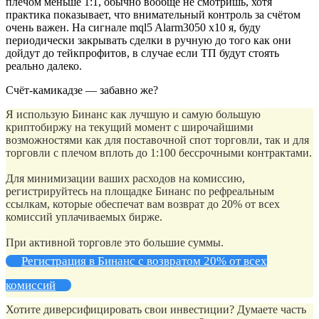
плечом меньше 1:1, обычно вообще не смотришь, хотя
практика показывает, что внимательный контроль за счётом
очень важен. На сигнале mql5 Alarm3050 х10 я, буду
периодически закрывать сделки в ручную до того как они
дойдут до тейкпрофитов, в случае если ТП будут стоять
реально далеко.
Счёт-камикадзе — забавно же?
Я использую Бинанс как лучшую и самую большую
криптобиржу на текущий момент с широчайшими
возможностями как для поставочной спот торговли, так и для
торговли с плечом вплоть до 1:100 бессрочными контрактами.
Для минимизации ваших расходов на комиссию,
регистрируйтесь на площадке Бинанс по рефреальным
ссылкам, которые обеспечат вам возврат до 20% от всех
комиссий уплачиваемых бирже.
При активной торговле это большие суммы.
Регистрация в Бинанс с возвратом 20% от всех
комиссий
Хотите диверсифицировать свои инвестиции? Думаете часть