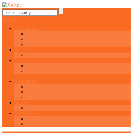
fb
tw
vk
Интерактив
Графики онлайн
Котировки онлайн
Экономический календарь
Блоги
Завести свой блог
Полезное
Последние комментарии
Все статьи
Интерактив
Графики онлайн
Котировки онлайн
Экономический календарь
Блоги
Завести свой блог
Полезное
Последние комментарии
Все статьи