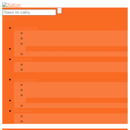
fb
tw
vk
Интерактив
Графики онлайн
Котировки онлайн
Экономический календарь
Блоги
Завести свой блог
Полезное
Последние комментарии
Все статьи
Интерактив
Графики онлайн
Котировки онлайн
Экономический календарь
Блоги
Завести свой блог
Полезное
Последние комментарии
Все статьи