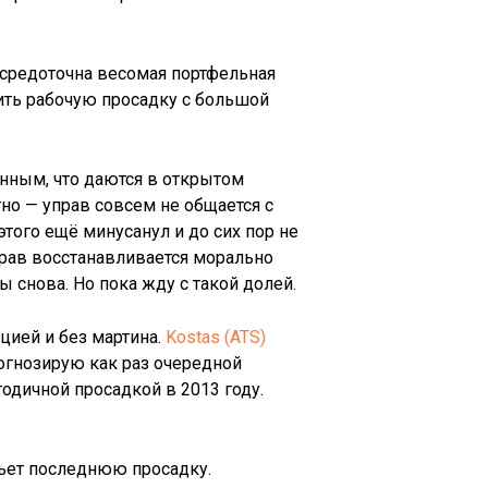
осредоточна весомая портфельная
вить рабочую просадку с большой
данным, что даются в открытом
тно — управ совсем не общается с
этого ещё минусанул и до сих пор не
управ восстанавливается морально
 снова. Но пока жду с такой долей.
цией и без мартина.
Kostas (ATS)
рогнозирую как раз очередной
годичной просадкой в 2013 году.
бьет последнюю просадку.