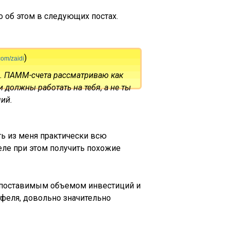
о об этом в следующих постах.
)
com/zaidi
ер. ПАММ-счета рассматриваю как
 должны работать на тебя, а не ты
ший.
ть из меня практически всю
еле при этом получить похожие
опоставимым объемом инвестиций и
феля, довольно значительно