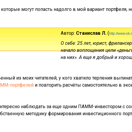
которые могут попасть надолго в мой вариант портфеля, н
Автор:
Станислав Л.
(
http://www.vk.
О себе: 25 лет, юрист, фриланс
начало воплощения цели «деньги
на них». А еще я добрый и хоро
венный из моих читателей, у кого хватило терпения выпина
АММ-портфелей
и повторить расчёты самостоятельно в экс
интересно наблюдать за еще одним ПАММ-инвестором с с
ственную методику формирования инвестиционного порт