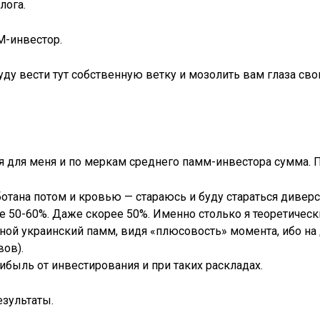
лога.
-инвестор.
ду вести тут собственную ветку и мозолить вам глаза св
 для меня и по меркам среднего памм-инвестора сумма. П
ботана потом и кровью — стараюсь и буду стараться дивер
0-60%. Даже скорее 50%. Именно столько я теоретически г
 иной украинский памм, видя «плюсовость» момента, ибо н
ов).
ибыль от инвестирования и при таких раскладах.
езультаты.