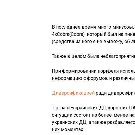
В последнее время много минусовы
4xCobra(Cobra), который был на пик
(средства из него я не вывожу, об 
Также в целом была неблагоприятная
При формировании портфеля исполь
информацию с форумов и различны
Диверсификацией
ради диверсифик
Т.к. на неукраинских ДЦ хороших П
ситуации состоит из более-менее 
украинских ДЦ, а также разбавляе
них моментах.