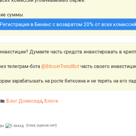
 всех комиссий уплачиваемых бирже.
шие суммы.
Регистрация в Бинанс с возвратом 20% от всех комисси
инвестиции? Думаете часть средств инвестировать в крип
рез телеграм-бота
@BitcoinTrendBot
часть своего инвестици
орам зарабатывать на росте биткоина и не терять на его па
Блог Домоседа
,
Блоги
(пока оценок нет)