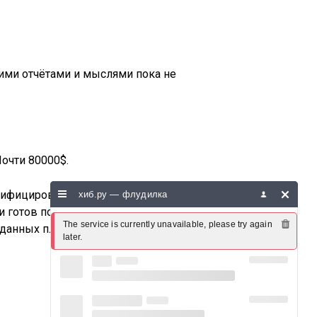
оими отчётами и мыслями пока не
очти 80000$.
сифицировать неторговые риски, не
хиб.ру — флудилка
отов потерять :(. Хотя порой уж
The service is currently unavailable, please try again 
а данных площадках очень много
later.