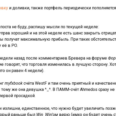
овку
и доливки, также портфель периодически пополняетс
поста не буду, распишу мысли по текущей неделе:
 управ хороший и на этой неделе есть шанс закрыть отрица
оры получат максимальную прибыль. При таких обстоятель
 её в РО.
 2 недели назад после комментариев Бревера на форуме
Фор
е говорят, что торговля изменилась в лучшую сторону. Хо
то он равен 4 недели).
инг
myfxbook
счёта WestF и там очень приятный и качестве
ому же она девушка ^_^. В ПАММ-счёт Ahmedos сразу не 
первой просадкой.
и излишни, единственное, что нужно будет увеличить поз
орый раньше был
Win_Win’ом
верю (имхо он будет очень с