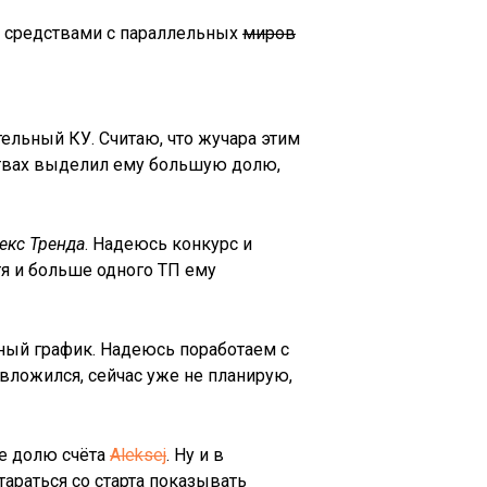
я средствами с параллельных
миров
тельный КУ. Считаю, что жучара этим
ствах выделил ему большую долю,
екс Тренда
. Надеюсь конкурс и
тя и больше одного ТП ему
нный график. Надеюсь поработаем с
вложился, сейчас уже не планирую,
же долю счёта
Aleksej
. Ну и в
тараться со старта показывать