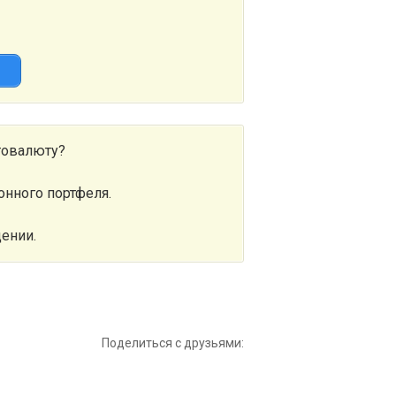
й
товалюту?
онного портфеля.
дении.
Поделиться с друзьями: