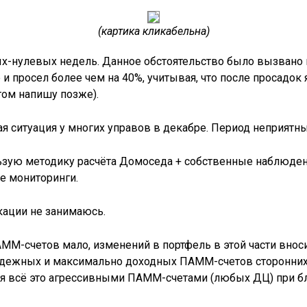
(картика кликабельна)
х-нулевых недель. Данное обстоятельство было вызвано 
е и просел более чем на 40%, учитывая, что после просадок
этом напишу позже).
 ситуация у многих управов в декабре. Период неприятный
зую методику расчёта Домоседа + собственные наблюдени
е мониторинги.
ации не занимаюсь.
АММ-счетов мало, изменений в портфель в этой части вноси
надежных и максимально доходных ПАММ-счетов сторонни
тся всё это агрессивными ПАММ-счетами (любых ДЦ) при б