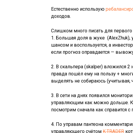
Естественно использую
ребалансир
доходов.
Слишком много писать для первого 
1. Большая доля в жуке (AlexZhuk
)
,
шансом и воспользуется, а инвест
если прогноз оправдается — вывожу
2. В скальпера (skalper) вложился
правда пошёл ему на пользу + многи
выделять не собираюсь (учитывая, ч
3. В сети на днях появился монитор
управляющим как можно дольше. К т
посмотрим сначала как справится с 
4. По управам пантеона комментари
управляющего счётом
K.TRADER
кот