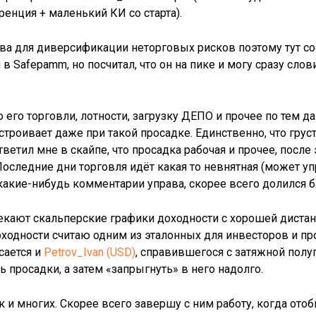
енция + маленький КИ со старта).
ва для диверсификации неторговых рисков поэтому тут с
 Safepamm, но посчитал, что он на пике и могу сразу сло
ю его торговли, лотности, загрузку ДЕПО и прочее по тем 
строивает даже при такой просадке. Единственно, что грус
ветил мне в скайпе, что просадка рабочая и прочее, после 
 Последние дни торговля идёт какая то невнятная (может 
какие-нибудь комментарии управа, скорее всего долился бы
екают скальперские графики доходности с хорошей дистан
доходности считаю одним из эталонных для инвесторов и п
сается и
Petrov_Ivan (USD)
, справившегося с затяжной полу
 просадки, а затем «запрыгнуть» в него надолго.
к и многих. Скорее всего завершу с ним работу, когда ото