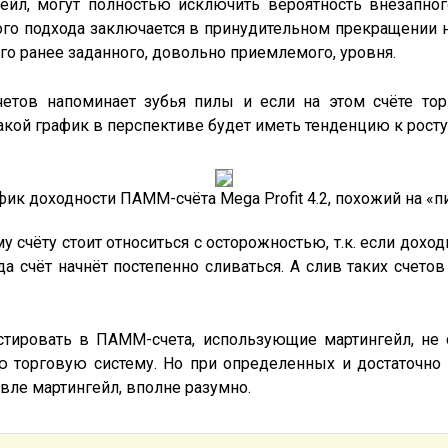
ейл, могут полностью исключить вероятность внезапно
того подхода заключается в принудительном прекращении
о ранее заданного, довольно приемлемого, уровня.
етов напоминает зубья пилы и если на этом счёте торг
акой график в перспективе будет иметь тенденцию к росту
фик доходности ПАММ-счёта Mega Profit 4.2, похожий на «п
 счёту стоит относиться с осторожностью, т.к. если доход
а счёт начнёт постепенно сливаться. А слив таких счет
естировать в ПАММ-счета, использующие мартингейл, не 
 торговую систему. Но при определенных и достаточно 
вле мартингейл, вполне разумно.