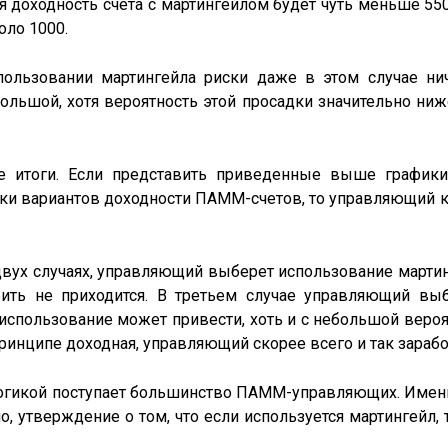
 доходность счёта с мартингейлом будет чуть меньше 55
оло 1000.
спользовании мартингейла риски даже в этом случае ни
ольшой, хотя вероятность этой просадки значительно ни
 итоги. Если представить приведенные выше графики
ики вариантов доходности ПАММ-счетов, то управляющий к
вух случаях, управляющий выберет использование мартинге
ить не приходится. В третьем случае управляющий вы
о использование может привести, хоть и с небольшой веро
 принципе доходная, управляющий скорее всего и так зарабо
логикой поступает большинство ПАММ-управляющих. Имен
, утверждение о том, что если используется мартингейл, т