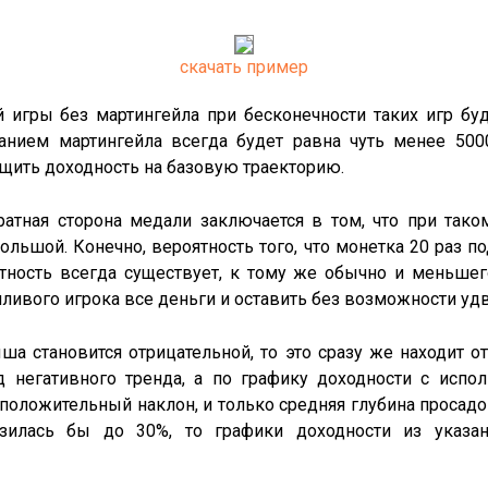
скачать пример
й игры без мартингейла при бесконечности таких игр буд
анием мартингейла всегда будет равна чуть менее 5000
щить доходность на базовую траекторию.
братная сторона медали заключается в том, что при тако
льшой. Конечно, вероятность того, что монетка 20 раз п
ятность всегда существует, к тому же обычно и меньшег
ливого игрока все деньги и оставить без возможности удво
ша становится отрицательной, то это сразу же находит о
ид негативного тренда, а по графику доходности с испо
ь положительный наклон, и только средняя глубина просадо
изилась бы до 30%, то графики доходности из указ