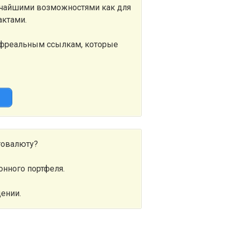
очайшими возможностями как для
актами.
рефреальным ссылкам, которые
й
товалюту?
онного портфеля.
дении.