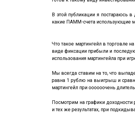
В этой публикации я постараюсь в 
какие ПАММ-счета использующие мар
Что такое мартингейл в торговле н
виде фиксации прибыли и последую
использования мартингейла при игр
Мы всегда ставим на то, что выпад
равна 1 рублю на выигрыш и сравн
мартингейл при оооооочень длитель
Посмотрим на графики доходности р
и тех же результатах, при подкидыв