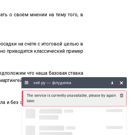
ать о своём мнении на тему того, в
росадки на счёте с итоговой целью в
но приводится классический пример
редположим что наша базовая ставка
мартингейл и если бы использовали
хиб.ру — флудилка
The service is currently unavailable, please try again 
later.
ла и без этой возможности на одних