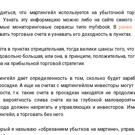
диться, что мартингейл используется на убыточной тор
. Узнать эту информацию можно либо на сайте самого 
симые мониторинговые сервисы типо myfxbook. В
ранее 
ать торговые счета и узнавать его доходность в пунктах.
та в пунктах отрицательная, тогда велики шансы того, что 
 довольно большая, или она, в принципе, положительна, 
 на прибыльной торговой стратегии.
ингейл даёт определенность в том, сколько будет зар
 просадке. А еще на счетах с мартингейлом инвесторы могу
сти, т.к. такие счета в просадках находятся не продол
 вероятность слива счёта из-за глубокой маловероятн
схода должен напрягать и управляющих и инвесторов. 
нгейл, а торговать без него.
орый я называю «обрезанием убытков на мартине», упра