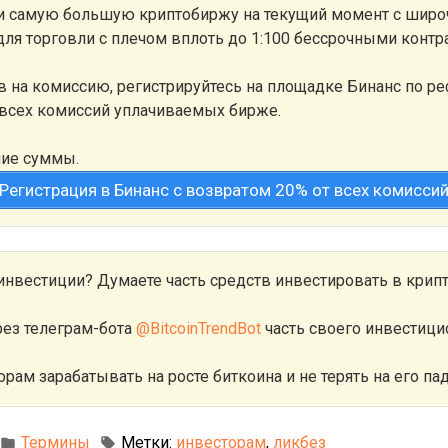
 и самую большую криптобиржу на текущий момент с шир
 для торговли с плечом вплоть до 1:100 бессрочными контр
 на комиссию, регистрируйтесь на площадке Бинанс по 
 всех комиссий уплачиваемых бирже.
шие суммы.
Регистрация в Бинанс с возвратом 20% от всех комисси
инвестиции? Думаете часть средств инвестировать в крип
рез телеграм-бота
@BitcoinTrendBot
часть своего инвестици
орам зарабатывать на росте биткоина и не терять на его па
Термины
Метки:
инвесторам
,
ликбез