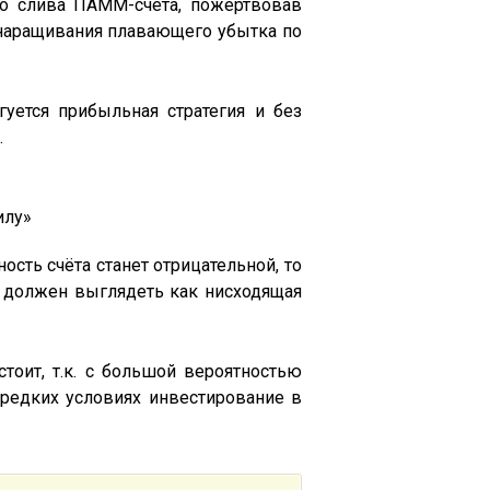
го слива ПАММ-счёта, пожертвовав
 наращивания плавающего убытка по
уется прибыльная стратегия и без
.
илу»
ность счёта станет отрицательной, то
ов должен выглядеть как нисходящая
стоит, т.к. с большой вероятностью
редких условиях инвестирование в