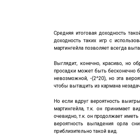
Средняя итоговая доходность тако
доходность таких игр с использов
мартингейла позволяет всегда выта
Выглядит, конечно, красиво, но о
просадки может быть бесконечно бо
невозможной, -(2^20), но эта веро
чтобы вытащить из кармана незадач
Но если вдруг вероятность выигры
мартингейла, т.к. он принимает в
очевидно, т.к. он продолжает имет
вероятность выпадения орла сн
приблизительно такой вид.