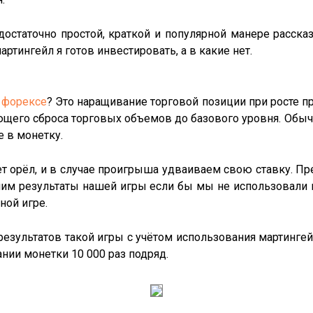
достаточно простой, краткой и популярной манере рассказ
тингейл я готов инвестировать, а в какие нет.
а
форексе
? Это наращивание торговой позиции при росте п
щего сброса торговых объемов до базового уровня. Обыч
е в монетку.
ет орёл, и в случае проигрыша удваиваем свою ставку. П
им результаты нашей игры если бы мы не использовали 
ной игре.
езультатов такой игры с учётом использования мартингей
ании монетки 10 000 раз подряд.