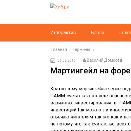
Интерактив
Блоги
Поле
Главная
›
Термины
Василий Домосед
06.03.2015
Мартингейл на форе
Кратко тему мартингейла я уже под
ПАММ-счетах в контексте опасносте
вариантах инвестирования в ПАММ
инвестиций.Так можно ли инвестиро
отвечаю читателям так же как и на
не потому что так считаю во всех 
готов к такому виду инвестирования