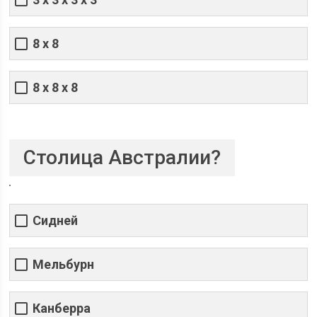
8 х 8
8 х 8 х 8
Столица Австралии?
Сидней
Мельбурн
Канберра