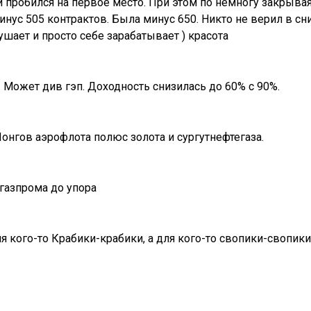
 пробился на первое место. При этом по немногу закрывая
инус 505 контрактов. Была минус 650. Никто не верил в с
ушает и просто себе зарабатывает ) красота
. Может див гэп. Доходность снизилась до 60% с 90%.
онгов аэрофлота полюс золота и сургутнефтегаза.
 газпрома до упора
я кого-то Крабики-крабики, а для кого-то свопики-свопики