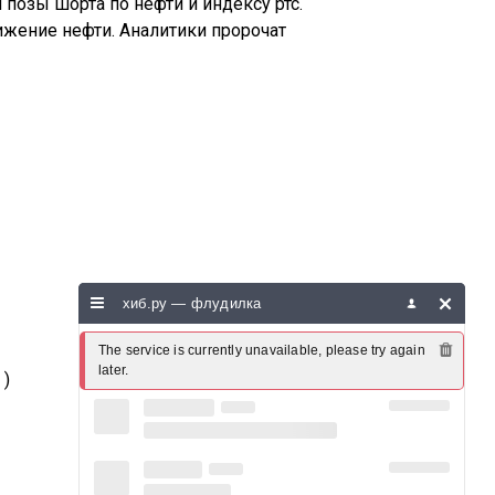
 позы шорта по нефти и индексу ртс.
нижение нефти. Аналитики пророчат
хиб.ру — флудилка
The service is currently unavailable, please try again 
later.
 )