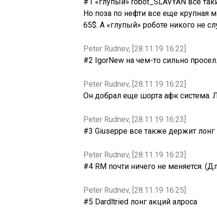
#1 «глупый» robot_SLAVYAN все таки
Но поза по нефти все еще крупная м
65$. А «глупый» роботе никого не сл
Peter Rudnev, [28.11.19 16:22]
#2 IgorNew на чем-то сильно просел
Peter Rudnev, [28.11.19 16:22]
Он добрал еще шорта афк система. Л
Peter Rudnev, [28.11.19 16:23]
#3 Giuseppe все также держит лонг
Peter Rudnev, [28.11.19 16:23]
#4 RM почти ничего не меняется. (Дл
Peter Rudnev, [28.11.19 16:25]
#5 Dardltried лонг акций алроса