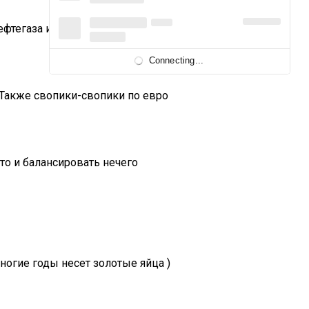
фтегаза и северстали в лонг.
Connecting...
. Также свопики-свопики по евро
то и балансировать нечего
ногие годы несет золотые яйца )