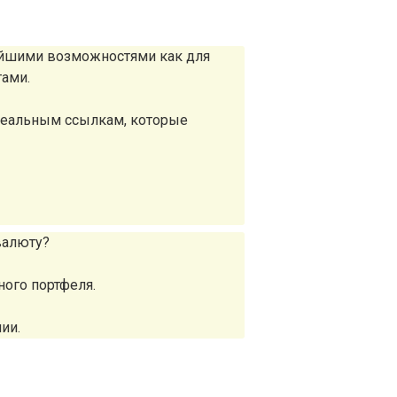
айшими возможностями как для
тами.
реальным ссылкам, которые
валюту?
ного портфеля.
ии.