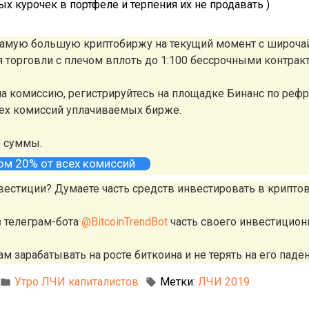
х курочек в портфеле и терпения их не продавать )
 самую большую криптобиржу на текущий момент с широч
ля торговли с плечом вплоть до 1:100 бессрочными контрак
а комиссию, регистрируйтесь на площадке Бинанс по реф
сех комиссий уплачиваемых бирже.
е суммы.
том 20% от всех комиссий
вестиции? Думаете часть средств инвестировать в крипто
з телеграм-бота
@BitcoinTrendBot
часть своего инвестицион
м зарабатывать на росте биткоина и не терять на его паден
Утро ЛЧИ капиталистов
Метки:
ЛЧИ 2019