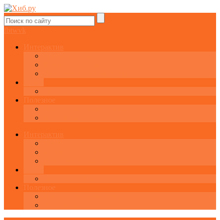
fb
tw
vk
Интерактив
Графики онлайн
Котировки онлайн
Экономический календарь
Блоги
Завести свой блог
Полезное
Последние комментарии
Все статьи
Интерактив
Графики онлайн
Котировки онлайн
Экономический календарь
Блоги
Завести свой блог
Полезное
Последние комментарии
Все статьи