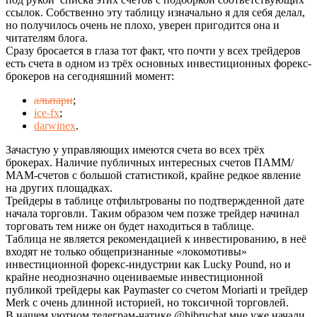
ссылок. Собственно эту таблицу изначально я для себя делал,
но получилось очень не плохо, уверен пригодится она и
читателям блога.
Сразу бросается в глаза тот факт, что почти у всех трейдеров
есть счета в одном из трёх основных инвестиционных форекс-
брокеров на сегодняшний момент:
альпари
;
ice-fx
;
darwinex
.
Зачастую у управляющих имеются счета во всех трёх
брокерах. Наличие публичных интересных счетов ПАММ/
МАМ-счетов с большой статистикой, крайне редкое явление
на других площадках.
Трейдеры в таблице отфильтрованы по подтвержденной дате
начала торговли. Таким образом чем позже трейдер начинал
торговать тем ниже он будет находиться в таблице.
Таблица не является рекомендацией к инвестированию, в неё
входят не только общепризнанные «локомотивы»
инвестиционной форекс-индустрии как Lucky Pound, но и
крайне неоднозначно оцениваемые инвестиционной
публикой трейдеры как Paymaster со счетом Moriarti и трейдер
Merk с очень длинной историей, но токсичной торговлей.
В нашем уютном телеграм-чатике @hibruchat мне уже начали