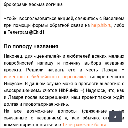
брокерами весьма логична.
Чтобы воспользоваться акцией, свяжитесь с Василием
при помощи формы обратной связи на
help.hib.ru
, либо
в Телеграм @Elrid1.
По поводу названия
Наконец, для «ценителей» и любителей всяких мелких
подробностей напишу и причину выбора названия
проекта. Решили назвать его в честь Лазаря –
известного библейского персонажа
, воскрешённого
Иисусом. В данном случае можно провести аналогию с
«воскрешением» счетов HibRuMix. =) Надеюсь, что, как
и Лазаря после воскрешения, наш проект также ждёт
долгая и плодотворная жизнь.
На все возможные вопросы (связанные и не
связанные с названием) я, как обычно, отвечу в
комментариях к статье и в
Телеграм-чате блога
.