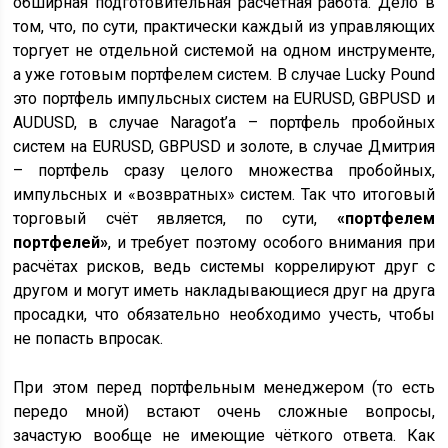
обширная подготовительная расчётная работа. Дело в
том, что, по сути, практически каждый из управляющих
торгует не отдельной системой на одном инструменте,
а уже готовым портфелем систем. В случае Lucky Pound
это портфель импульсных систем на EURUSD, GBPUSD и
AUDUSD, в случае Naragot’а – портфель пробойных
систем на EURUSD, GBPUSD и золоте, в случае Дмитрия
– портфель сразу целого множества пробойных,
импульсных и «возвратных» систем. Так что итоговый
торговый счёт является, по сути,
«портфелем
портфелей»
, и требует поэтому особого внимания при
расчётах рисков, ведь системы коррелируют друг с
другом и могут иметь накладывающиеся друг на друга
просадки, что обязательно необходимо учесть, чтобы
не попасть впросак.
При этом перед портфельным менеджером (то есть
передо мной) встают очень сложные вопросы,
зачастую вообще не имеющие чёткого ответа. Как