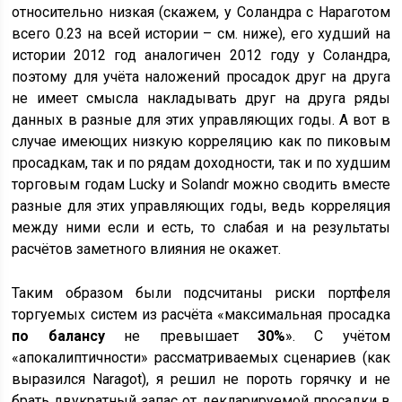
относительно низкая (скажем, у Соландра с Нараготом
всего 0.23 на всей истории – см. ниже), его худший на
истории 2012 год аналогичен 2012 году у Соландра,
поэтому для учёта наложений просадок друг на друга
не имеет смысла накладывать друг на друга ряды
данных в разные для этих управляющих годы. А вот в
случае имеющих низкую корреляцию как по пиковым
просадкам, так и по рядам доходности, так и по худшим
торговым годам Lucky и Solandr можно сводить вместе
разные для этих управляющих годы, ведь корреляция
между ними если и есть, то слабая и на результаты
расчётов заметного влияния не окажет.
Таким образом были подсчитаны риски портфеля
торгуемых систем из расчёта «максимальная просадка
по балансу
не превышает
30%
». С учётом
«апокалиптичности» рассматриваемых сценариев (как
выразился Naragot), я решил не пороть горячку и не
брать двукратный запас от декларируемой просадки в