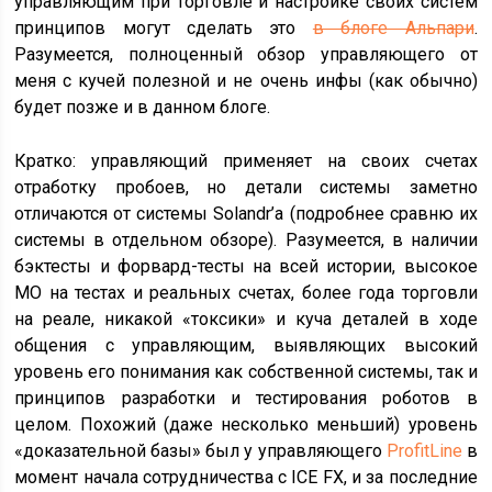
управляющим при торговле и настройке своих систем
принципов могут сделать это
в блоге Альпари
.
Разумеется, полноценный обзор управляющего от
меня с кучей полезной и не очень инфы (как обычно)
будет позже и в данном блоге.
Кратко: управляющий применяет на своих счетах
отработку пробоев, но детали системы заметно
отличаются от системы Solandr’а (подробнее сравню их
системы в отдельном обзоре). Разумеется, в наличии
бэктесты и форвард-тесты на всей истории, высокое
МО на тестах и реальных счетах, более года торговли
на реале, никакой «токсики» и куча деталей в ходе
общения с управляющим, выявляющих высокий
уровень его понимания как собственной системы, так и
принципов разработки и тестирования роботов в
целом. Похожий (даже несколько меньший) уровень
«доказательной базы» был у управляющего
ProfitLine
в
момент начала сотрудничества с ICE FX, и за последние