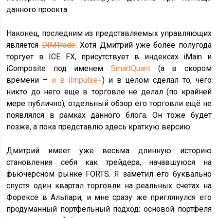
данного проекта.
Наконец, последним из представляемых управляющих
является
DIMTrade
. Хотя Дмитрий уже более полугода
торгует в ICE FX, присутствует в индексах iMain и
iComposite под именем
SmartQuant
(а в скором
времени –
и в iImpulse+
) и в целом сделал то, чего
никто до него ещё в торговле не делал (по крайней
мере публично), отдельный обзор его торговли ещё не
появлялся в рамках данного блога. Он тоже будет
позже, а пока представлю здесь краткую версию.
Дмитрий имеет уже весьма длинную историю
становления себя как трейдера, начавшуюся на
фьючерсном рынке FORTS. Я заметил его буквально
спустя один квартал торговли на реальных счетах на
Форексе в Альпари, и мне сразу же приглянулся его
продуманный портфельный подход: основой портфеля