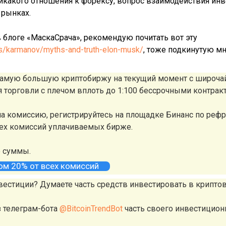
какого отношения к форексу, вопрос взаимодействия инв
 рынках.
в блоге «МаскаСрача», рекомендую почитать вот эту
ers/karmanov/myths-and-truth-elon-musk/
, тоже подкинутую мн
 самую большую криптобиржу на текущий момент с широч
ля торговли с плечом вплоть до 1:100 бессрочными контрак
а комиссию, регистрируйтесь на площадке Бинанс по реф
сех комиссий уплачиваемых бирже.
е суммы.
том 20% от всех комиссий
вестиции? Думаете часть средств инвестировать в крипто
з телеграм-бота
@BitcoinTrendBot
часть своего инвестицион