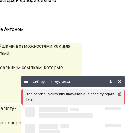
естора и доверительного
е Антоном.
айшими возможностями как для
тами.
реальным ссылкам, которые
хиб.ру — флудилка
The service is currently unavailable, please try again 
later.
валюту?
ного портфеля.