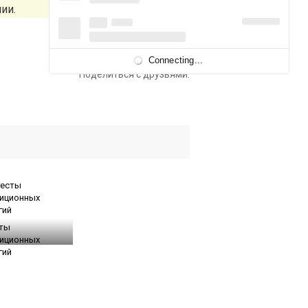
ии.
Connecting...
Поделиться с друзьями:
сты
иционных
гий