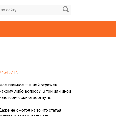
ic/454571/
.
амое главное — в ней отражен
какому либо вопросу. В той или иной
 категорически отвергнуть.
аже не смотря на то что статья