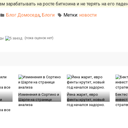
м зарабатывать на росте биткоина и не терять на его паден
Блог Домоседа
,
Блоги
Метки:
новости
(пока оценок нет)
Изменения в Сортино и
Йена жарит, евро
Бекте
и
Шарпе на странице
финты крутит, новый
инвест
анализа
год начался задорно.
страте
ра все