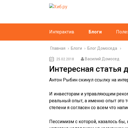
Интерактив
Блоги
Поле
Главная
›
Блоги
›
Блог Домоседа
Василий Домосед
25.02.2018
Интересная статья 
Антон Рыбин скинул ссылку на инте
И инвесторам и управляющим рекоме
реальный опыт, а именно опыт это т
степени я согласен со всем что напис
Пессимизм с которой, казалось бы, н