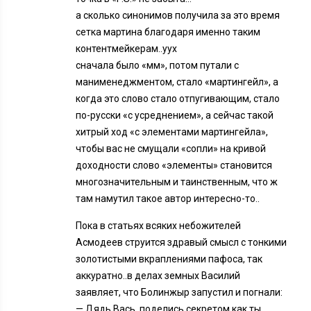
а сколько синонимов получила за это время
сетка мартина благодаря именно таким
контентмейкерам..уух
сначала было «мм», потом путали с
манименеджментом, стало «мартингейл», а
когда это слово стало отпугивающим, стало
по-русски «с усреднением», а сейчас такой
хитрый ход «с элементами мартингейла»,
чтобы вас не смущали «сопли» на кривой
доходности слово «элементы» становится
многозначительным и таинственным, что ж
там намутил такое автор интересно-то..
Пока в статьях всяких небожителей
Асмодеев струится здравый смысл с тонкими
золотистыми вкраплениями пафоса, так
аккуратно..в делах земных Василий
заявляет, что Болинжыр запустил и погнали:
— Дядь Вась, поделись секретом как ты