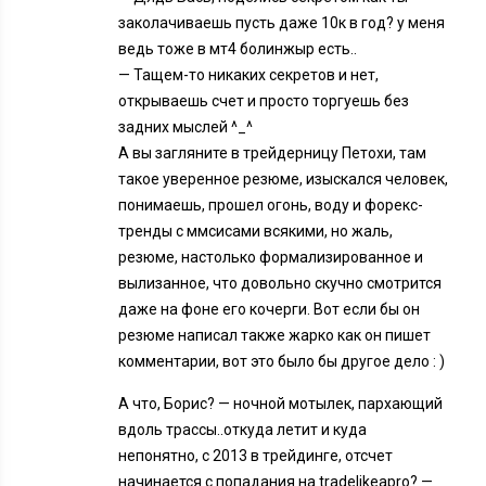
заколачиваешь пусть даже 10к в год? у меня
ведь тоже в мт4 болинжыр есть..
— Тащем-то никаких секретов и нет,
открываешь счет и просто торгуешь без
задних мыслей ^_^
А вы загляните в трейдерницу Петохи, там
такое уверенное резюме, изыскался человек,
понимаешь, прошел огонь, воду и форекс-
тренды с ммсисами всякими, но жаль,
резюме, настолько формализированное и
вылизанное, что довольно скучно смотрится
даже на фоне его кочерги. Вот если бы он
резюме написал также жарко как он пишет
комментарии, вот это было бы другое дело : )
А что, Борис? — ночной мотылек, пархающий
вдоль трассы..откуда летит и куда
непонятно, с 2013 в трейдинге, отсчет
начинается с попадания на tradelikeapro? —