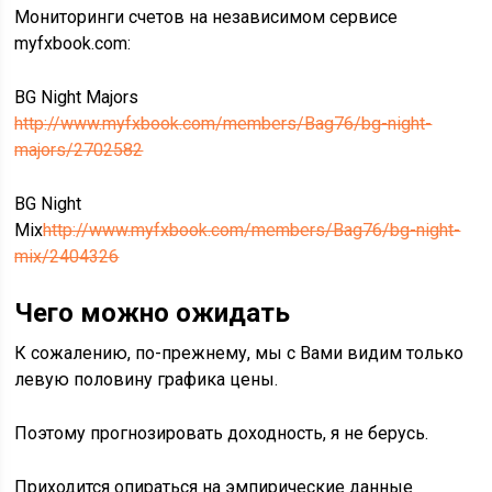
Мониторинги счетов на независимом сервисе
myfxbook.com:
BG Night Majors
http://www.myfxbook.com/members/Bag76/bg-night-
majors/2702582
BG Night
Mix
http://www.myfxbook.com/members/Bag76/bg-night-
mix/2404326
Чего можно ожидать
К сожалению, по-прежнему, мы с Вами видим только
левую половину графика цены.
Поэтому прогнозировать доходность, я не берусь.
Приходится опираться на эмпирические данные