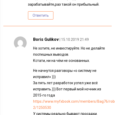
зарабатывайте,раз такой он прибыльный.
Ответить
Boris Gulikov
| 15.10.2019 21:49
Не хотите, не инвестируйте. Но не делайте
поспешных выводов.
Кстати, ни на чём не основанных.
Не начнутся разговоры «о систему не
исправил» )))
За пять лет разработок успел уже всё
исправить.))) Вот первый мой ночник из
2015-го года
https://www.myfxbook.com/members/Bag76/robo
2/1250530
У системы реально бывают просадки.