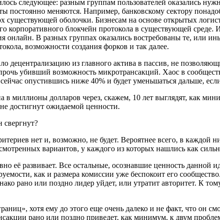
лось следующее: разным группам пользователей оказались нужн
еты постоянно меняются. Например, банковскому сектору понадо
 существующей оболочки. Бизнесам на основе открытых логист
го корпоративного блокчейн протокола в существующей среде.
ия онлайн. В разных группах оказались востребованы те, или и
окола, возможности создания форков и так далее.
о децентрализацию из главного актива в пассив, не позволяющ
апрочь убивший возможность микротрансакций. Хаос в сообщест
сейчас опустившись ниже 40% и будет уменьшаться дальше, если
 в миллионы долларов через, скажем, 10 лет выглядят, как мини
 не достигнут ожидаемой ценности.
н свергнут?
териев нет и, возможно, не будет. Вероятнее всего, в каждой 
мотренных вариантов, у каждого из которых нашлись как сильны
но её развивает. Все остальные, осознавшие ценность данной ид
емости, как и размера комиссии уже беспокоит его сообщество. 
нако рано или поздно лидер уйдет, или утратит авторитет. К т
аниц», хотя ему до этого еще очень далеко и не факт, что он см
сакции рано или поздно приведет, как минимум, к двум пробле