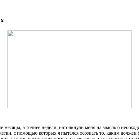
ях
месяцы, а точнее недели, натолкнули меня на мысль о необход
аметки, с помощью которых я пытался осознать то, каким долже
нять, что же нужно конечному пользователю и куда в итоге это