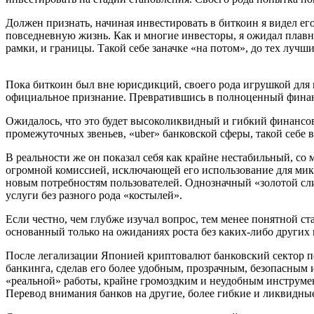
Должен признать, начиная инвестировать в биткоин я видел его
повседневную жизнь. Как и многие инвесторы, я ожидал плавно
рамки, и границы. Такой себе заначке «на потом», до тех лучши
Пока биткоин был вне юрисдикций, своего рода игрушкой для г
официальное признание. Превратившись в полноценный финансо
Ожидалось, что это будет высоколиквидный и гибкий финансо
промежуточных звеньев, «uber» банковской сферы, такой себе 
В реальности же он показал себя как крайне нестабильный, с
огромной комиссией, исключающей его использование для мик
новым потребностям пользователей. Однозначный «золотой сли
услуги без разного рода «костылей».
Если честно, чем глубже изучал вопрос, тем менее понятной с
основанный только на ожиданиях роста без каких-либо других 
После легализации Японией криптовалют банковский сектор пе
банкинга, сделав его более удобным, прозрачным, безопасным
«реальной» работы, крайне громоздким и неудобным инструмен
Перевод внимания банков на другие, более гибкие и ликвидны