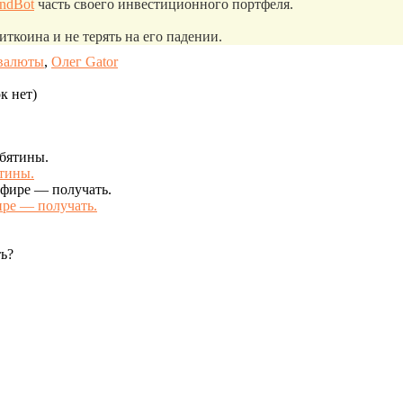
endBot
часть своего инвестиционного портфеля.
иткоина и не терять на его падении.
валюты
,
Олег Gator
к нет)
тины.
ире — получать.