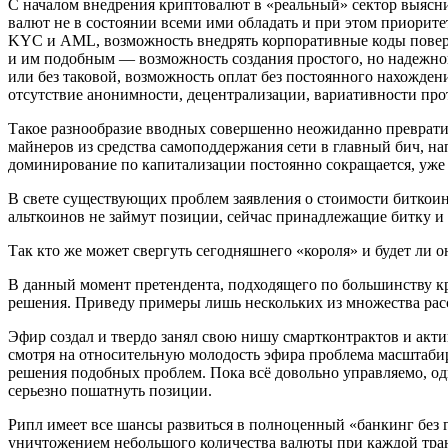
С началом внедрения криптовалют в «реальный» сектор выясни
валют не в состоянии всеми ими обладать и при этом приорит
KYC и AML, возможность внедрять корпоративные коды поверх
и им подобным — возможность создания простого, но надежно
или без таковой, возможность оплат без постоянного нахожден
отсутствие анонимности, децентрализации, вариативности прот
Такое разнообразие вводных совершенно неожиданно превратил
майнеров из средства самоподдержания сети в главный бич, н
доминирование по капитализации постоянно сокращается, уже 
В свете существующих проблем заявления о стоимости биткоина
альткоинов не займут позиции, сейчас принадлежащие битку и
Так кто же может свергуть сегодняшнего «короля» и будет ли о
В данный момент претендента, подходящего по большинству кри
решения. Приведу примеры лишь нескольких из множества расс
Эфир создал и твердо занял свою нишу смартконтрактов и актив
смотря на относительную молодость эфира проблема масштабиру
решения подобных проблем. Пока всё довольно управляемо, од
серьезно пошатнуть позиции.
Рипл имеет все шансы развиться в полноценный «банкинг без гр
уничтожением небольшого количества валюты при каждой тран