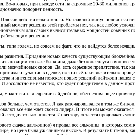
я. Во-вторых, при выходе сети на скромные 20-30 миллионов т
днозначно подорвет ценность.
а. Плюсов действительно много. Но главный минус полностью н
данный момент решения этой проблемы нет, так как любое усложн
неподъемным для слабых вычислительных мощностей обычных пол
ет работающим решением.
, типа голема, но совсем не факт, что не найдутся более изящ
анты развития. Придание новых качеств существующим блокчейна
шить позиции того-же биткоина, даже без консенсуса в вопросе 
и межчейновых свопов. Да, есть серьезное препятствие, так как
ринимают участие в сделке, но это всё-таки значительно проще,
ества и интенсивным поискам новых решений лайткоин нашел св
И абсолютно не известно, кто будет победителем в данном проти
на, может стать внедрение сайдчейнов, обеспечивающее привязк
осов больше, чем ответов. Я как разочаровывался в том же битко
овалют всё еще ждет своего лидера. В итоге им может оказатьс
рый сегодня только пишется. Инвестору остается продолжать мо
ового скачка альткоинов) я продал все алькоины, в которых сомн
эфире, но цена была уж слишком высока. В результате биткоин, к