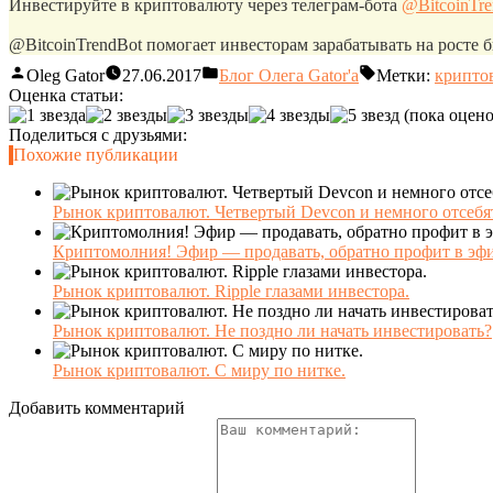
Инвестируйте в криптовалюту через телеграм-бота
@BitcoinTr
@BitcoinTrendBot помогает инвесторам зарабатывать на росте б
Oleg Gator
27.06.2017
Блог Олега Gator'a
Метки:
крипто
Оценка статьи:
(пока оцено
Поделиться с друзьями:
Похожие публикации
Рынок криптовалют. Четвертый Devcon и немного отсебя
Криптомолния! Эфир — продавать, обратно профит в эф
Рынок криптовалют. Ripple глазами инвестора.
Рынок криптовалют. Не поздно ли начать инвестировать?
Рынок криптовалют. С миру по нитке.
Добавить комментарий