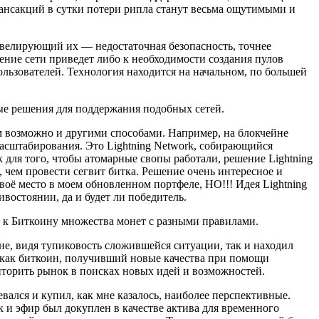
рансакций в сутки потери рипла станут весьма ощутимыми и
ивелирующий их — недостаточная безопасность, точнее
ение сети приведет либо к необходимости создания пулов
ьзователей. Технология находится на начальном, по большей
ные решения для поддержания подобных сетей.
м возможно и другими способами. Например, на блокчейне
масштабирования. Это Lightning Network, собирающийся
 для того, чтобы атомарные свопы работали, решение Lightning
 чем провести сегвит битка. Решение очень интересное и
оё место в моем обновленном портфеле, НО!!! Идея Lightning
востоянии, да и будет ли победитель.
у к Биткоину множества монет с разными правилами.
ине, видя тупиковость сложившейся ситуации, так и находил
я как биткоин, получивший новые качества при помощи
ниторить рынок в поисках новых идей и возможностей.
евался и купил, как мне казалось, наиболее перспективные.
ак и эфир был докуплен в качестве актива для временного