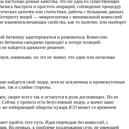
ы настолько разные качества, что ни одна из существующих
бились быстрота и простота операций, соблюдение процедур
ических цепочек или статистики, работы с большими данных
 Интернету вещей — микроплатежи с минимальной комиссией
ные взаимоисключающие свойства, как то наличие, или наоборот
ий биткоину адаптироваться и развиваться. Комиссию
ве биткоина ожидаемо приводит к потере позиций:
 не найдется адекватне решение.
мум, наивными, но это не значит, что один или несколько
нише найдется свой лидер, хотя не исключены и промежуточные
е, так и слабые стороны.
еи, скорее всего так и останутся в роли догоняющих. Но не
Сейчас у проекта есть безусловный лидер, а значит шанс
ому же набирающий обороты пузырь ICO может со временем
ожет пройти этот путь. Идея переводов без комиссий, с
мам. Во-первых, к проблеме поддержания сети, не имеющей