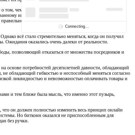
 том, чем он всё-таки должен стать, когда придет в
зованному инструменту, в определенной мере стирающему
о правильно использовать.
Connecting...
Однако всё стало стремительно меняться, когда он получил
. Ожидания оказались очень далеки от реальности.
оды, позволяющий отказаться от множества посредников и
 на основе потребностей десятилетней давности, обладающий
, не обладающий гибкостью и неспособный меняться согласно
низкой ликвидностью и невозможностью оплачивать товары и
нами и тем ближе была мысль, что именно этот пузырь,
, что он должен полностью изменить весь принцип онлайн
системы. Но биткоин оказался не приспособленным для
ан без ручки.