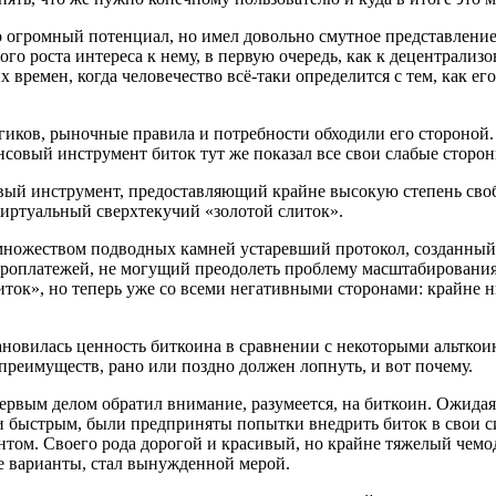
 огромный потенциал, но имел довольно смутное представление о
го роста интереса к нему, в первую очередь, как к децентрали
х времен, когда человечество всё-таки определится с тем, как ег
иков, рыночные правила и потребности обходили его стороной. 
вый инструмент биток тут же показал все свои слабые стороны
вый инструмент, предоставляющий крайне высокую степень своб
виртуальный сверхтекучий «золотой слиток».
о множеством подводных камней устаревший протокол, созданный
роплатежей, не могущий преодолеть проблему масштабирования
ток», но теперь уже со всеми негативными сторонами: крайне 
тановилась ценность биткоина в сравнении с некоторыми альткои
преимуществ, рано или поздно должен лопнуть, и вот почему.
рвым делом обратил внимание, разумеется, на биткоин. Ожидая
 и быстрым, были предприняты попытки внедрить биток в свои 
том. Своего рода дорогой и красивый, но крайне тяжелый чемод
е варианты, стал вынужденной мерой.