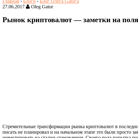
Главная
›
Блоги
›
Блог Олега Gator'a
27.06.2017
Oleg Gator
Рынок криптовалют — заметки на пол
Стремительные трансформации рынка криптовалют в последние 
писать не планировал и на начальном этапе это были просто з
инвестировать на стадии становления. Своего рода попытка по