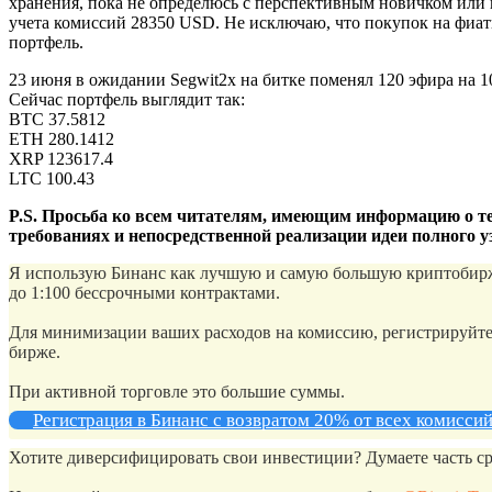
хранения, пока не определюсь с перспективным новичком или 
учета комиссий 28350 USD. Не исключаю, что покупок на фиатн
портфель.
23 июня в ожидании Segwit2x на битке поменял 120 эфира на 1
Сейчас портфель выглядит так:
BTC 37.5812
ETH 280.1412
XRP 123617.4
LTC 100.43
P.S. Просьба ко всем читателям, имеющим информацию о те
требованиях и непосредственной реализации идеи полного узл
Я использую Бинанс как лучшую и самую большую криптобиржу
до 1:100 бессрочными контрактами.
Для минимизации ваших расходов на комиссию, регистрируйтес
бирже.
При активной торговле это большие суммы.
Регистрация в Бинанс с возвратом 20% от всех комисси
Хотите диверсифицировать свои инвестиции? Думаете часть ср