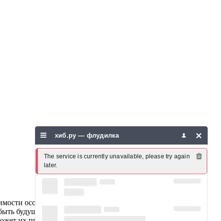
хиб.ру — флудилка
The service is currently unavailable, please try again 
later.
имости осознания и поиска новых ценностей и идей.Статью
н быть будущий лидер, или лидеры рынка криптовалют, чтобы
 может их привести криптовалюты.