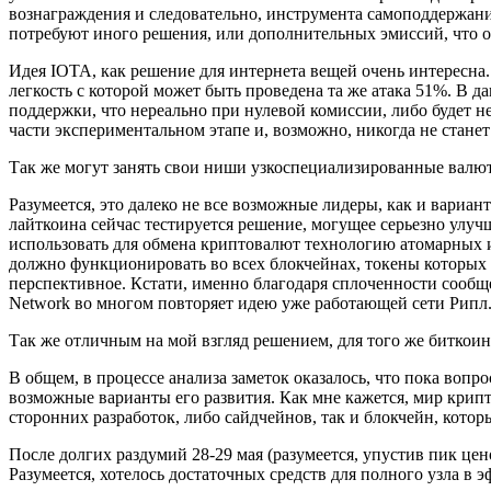
вознаграждения и следовательно, инструмента самоподдержани
потребуют иного решения, или дополнительных эмиссий, что о
Идея IOTA, как решение для интернета вещей очень интересн
легкость с которой может быть проведена та же атака 51%. В 
поддержки, что нереально при нулевой комиссии, либо будет 
части экспериментальном этапе и, возможно, никогда не стан
Так же могут занять свои ниши узкоспециализированные валюты
Разумеется, это далеко не все возможные лидеры, как и вари
лайткоина сейчас тестируется решение, могущее серьезно улуч
использовать для обмена криптовалют технологию атомарных ил
должно функционировать во всех блокчейнах, токены которых п
перспективное. Кстати, именно благодаря сплоченности сообщ
Network во многом повторяет идею уже работающей сети Рипл. 
Так же отличным на мой взгляд решением, для того же биткои
В общем, в процессе анализа заметок оказалось, что пока вопр
возможные варианты его развития. Как мне кажется, мир крипт
сторонних разработок, либо сайдчейнов, так и блокчейн, кото
После долгих раздумий 28-29 мая (разумеется, упустив пик цен
Разумеется, хотелось достаточных средств для полного узла в 