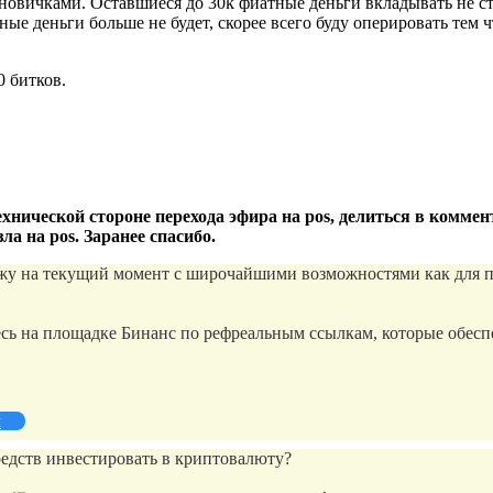
новичками. Оставшиеся до 30k фиатные деньги вкладывать не ст
ые деньги больше не будет, скорее всего буду оперировать тем 
0 битков.
хнической стороне перехода эфира на pos, делиться в комм
а на pos. Заранее спасибо.
 на текущий момент с широчайшими возможностями как для пост
ь на площадке Бинанс по рефреальным ссылкам, которые обеспе
й
едств инвестировать в криптовалюту?