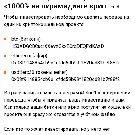
«1000% на пирамидинге крипты»
Чтобы инвестировать необходимо сделать перевод на
один из криптокошельков проекта:
btc (биткоин):
153XDGCBCucrXXevttQkxECrqDEQPdKAzD
ethereum (эфир):
0x08f9148854cb9e1cfdd59b99f1820ed81b7f88f2
usdt(erc20 токены tether):
0x08f9148854cb9e1cfdd59b99f1820ed81b7f88f2
И сразу написать мне в телеграм @elrid1 о совершении
перевода, чтобы я привязал вашу инвестицию к вам.
Как только ваши битки или эфир поступят на кошельки
проекта они сразу же отразятся в учётном файле.
Если кто-то хочет инвестировать, но у него нет