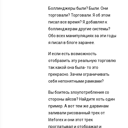
Боллинджеры были? Были. Они
торговали? Торговали. Я об этом
писал все время? Я добавлял к
боллинджерам другие системы?
Обо всех манипуляциях за эти годы
я писал в блоге заранее.
И если есть возможность
отобразить эту реальную торговлю
так какой она была- то это
прекрасно. Зачем ограничивать
себя непонятными рамками?
Вы боитесь злоупотребления со
стороны айсов? Найдите хоть один
пример. А вот тем же дарвинам
заливали рисованный трек от
liteforex и они этот трек
проглатывал и отображал и