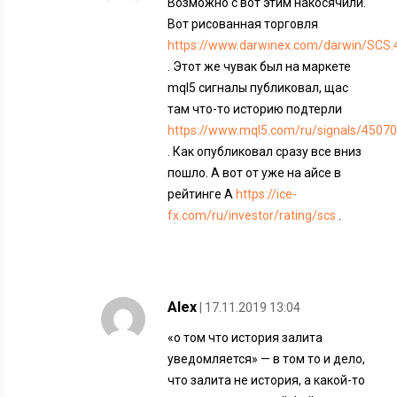
Возможно с вот этим накосячили.
Вот рисованная торговля
https://www.darwinex.com/darwin/SCS.
. Этот же чувак был на маркете
mql5 сигналы публиковал, щас
там что-то историю подтерли
https://www.mql5.com/ru/signals/4507
. Как опубликовал сразу все вниз
пошло. А вот от уже на айсе в
рейтинге А
https://ice-
fx.com/ru/investor/rating/scs
.
Alex
| 17.11.2019 13:04
«о том что история залита
уведомляется» — в том то и дело,
что залита не история, а какой-то