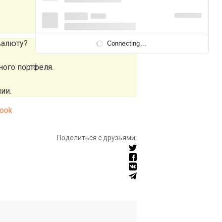
валюту?
Connecting...
ного портфеля.
ии.
ook
Поделиться с друзьями: