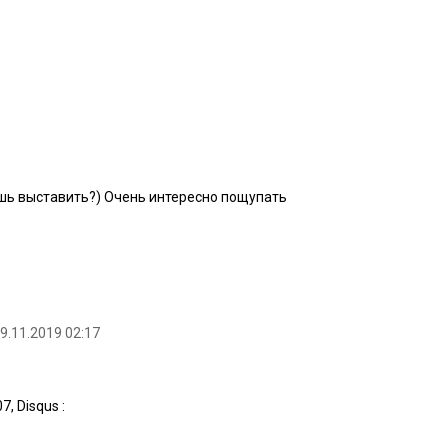
шь выставить?) Очень интересно пощупать
29.11.2019 02:17
:07, Disqus
: