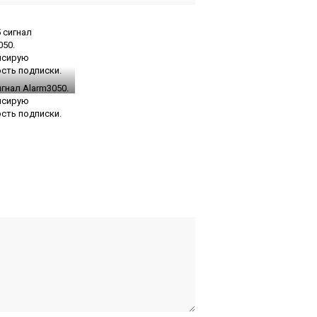
игнал Alarm3050.
нсирую
сть подписки.