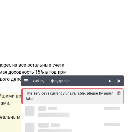
ger, на все остальные счета
мая доходность 15% в год при
шого депо при низких рисках.
хиб.ру — флудилка
The service is currently unavailable, please try again 
айшими возможностями как для
later.
тами.
реальным ссылкам, которые