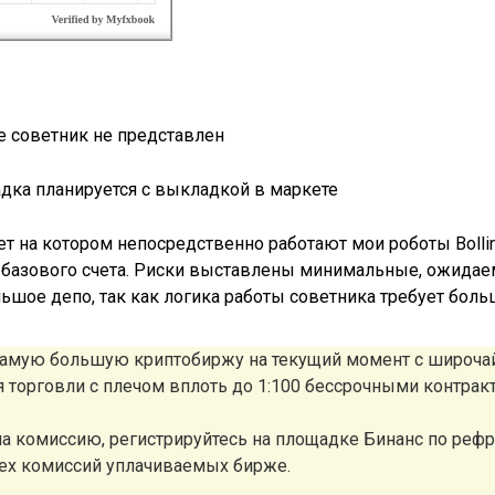
е советник не представлен
дка планируется с выкладкой в маркете
т на котором непосредственно работают мои роботы Bollind
о базового счета. Риски выставлены минимальные, ожидае
льшое депо, так как логика работы советника требует боль
 самую большую криптобиржу на текущий момент с широч
ля торговли с плечом вплоть до 1:100 бессрочными контрак
а комиссию, регистрируйтесь на площадке Бинанс по реф
сех комиссий уплачиваемых бирже.