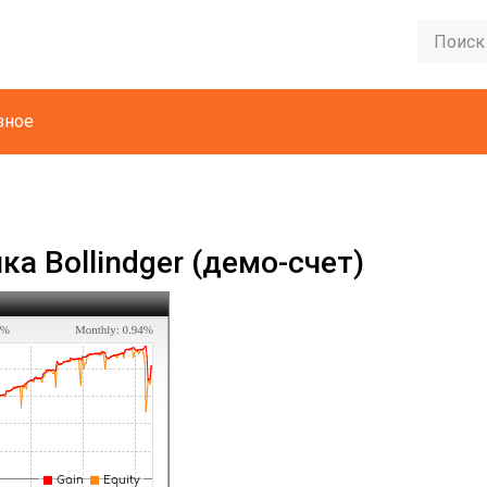
зное
а Bollindger (демо-счет)