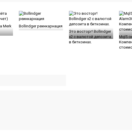
а Merk
Bollindger реинкарнация
Это восторг! Bollindger
x2 с валютой депозита
Mql5 с
в биткоинах.
Компе
стоимо