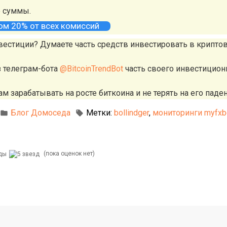
е суммы.
том 20% от всех комиссий
вестиции? Думаете часть средств инвестировать в крипто
з телеграм-бота
@BitcoinTrendBot
часть своего инвестицион
м зарабатывать на росте биткоина и не терять на его паден
Блог Домоседа
Метки:
bollindger
,
мониторинги myfxb
(пока оценок нет)