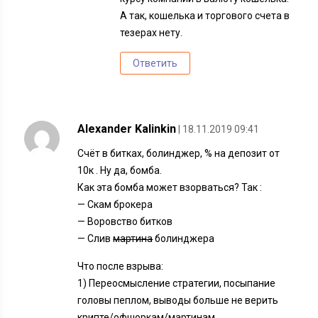
А так, кошелька и торгового счета в
тезерах нету.
Ответить
Alexander Kalinkin
| 18.11.2019 09:41
Счёт в битках, болинджер, % на депозит от
10к . Ну да, бомба.
Как эта бомба может взорваться? Так :
— Скам брокера
— Воровство битков
— Слив
мартина
болинджера
Что после взрыва:
1) Переосмысление стратегии, посыпание
головы пеплом, выводы больше не верить
крипте/офшоркам/мартинам