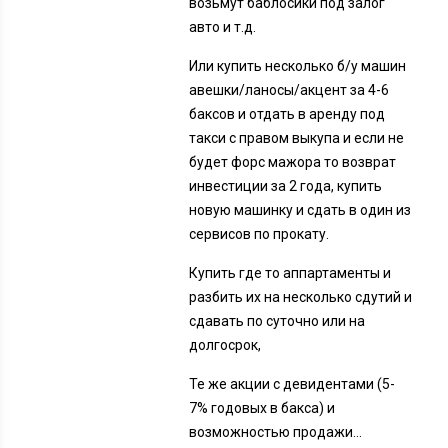
возьмут баблосики под залог
авто и т.д.
Или купить несколько б/у машин
авешки/ланосы/акцент за 4-6
баксов и отдать в аренду под
такси с правом выкупа и если не
будет форс мажора то возврат
инвестиции за 2 года, купить
новую машинку и сдать в один из
сервисов по прокату.
Купить где то аппартаменты и
разбить их на несколько сдутий и
сдавать по суточно или на
долгосрок,
Те же акции с девидентами (5-
7% годовых в бакса) и
возможностью продажи…