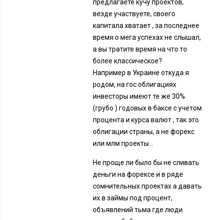
предлагаете кучу проектов,
везде участвуете, своего
капитала хватает , за последнее
время о мега успехах не слышал,
а вы тратите время на что то
более классическое?
Например в Украине откуда я
родом, на гос облигациях
инвесторы имеют те же 30%
(грубо ) годовых в баксе с учетом
процента и курса валют , так это
облигации страны, а не форекс
или млм проекты…
Не проще ли было бы не сливать
деньги на форексе и в ряде
сомнительных проектах а давать
их в займы под процент,
объявлений тьма где люди