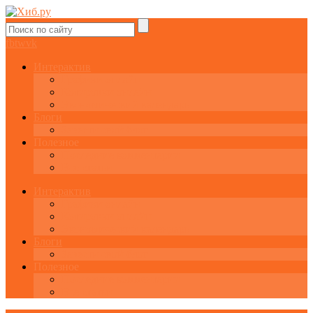
fb
tw
vk
Интерактив
Графики онлайн
Котировки онлайн
Экономический календарь
Блоги
Завести свой блог
Полезное
Последние комментарии
Все статьи
Интерактив
Графики онлайн
Котировки онлайн
Экономический календарь
Блоги
Завести свой блог
Полезное
Последние комментарии
Все статьи