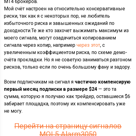
MT4 брокеров.
Мой счёт настроен на относительно консервативные
риски, так как я с некоторых пор, не любитель
избыточного риска и завышенных ожиданий по
доходности.Те же кто захочет выжимать максимум из
моего сигнала, могут озадачиться копированием
сигнала через копир, например
через этот
, с
увеличенным коэффициентом риска, по схеме демо-
счёта прокладки. Но я не советую заниматься разгоном
рисков, только если по очень большому фану и задору.
Всем подписчикам на сигнал я
частично компенсирую
первый месяц подписки в размере $24
— это та
сумма, которую я получаю как трейдер, оставшиеся $6
забирает площадка, поэтому их компенсировать уже
не могу.
Перейти на страницу сигналов
MQL5 Alarm3050