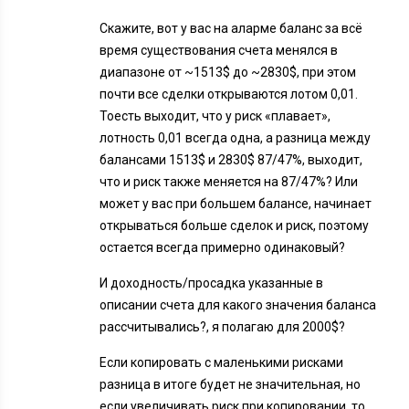
Скажите, вот у вас на аларме баланс за всё
время существования счета менялся в
диапазоне от ~1513$ до ~2830$, при этом
почти все сделки открываются лотом 0,01.
Тоесть выходит, что у риск «плавает»,
лотность 0,01 всегда одна, а разница между
балансами 1513$ и 2830$ 87/47%, выходит,
что и риск также меняется на 87/47%? Или
может у вас при большем балансе, начинает
открываться больше сделок и риск, поэтому
остается всегда примерно одинаковый?
И доходность/просадка указанные в
описании счета для какого значения баланса
рассчитывались?, я полагаю для 2000$?
Если копировать с маленькими рисками
разница в итоге будет не значительная, но
если увеличивать риск при копировании, то