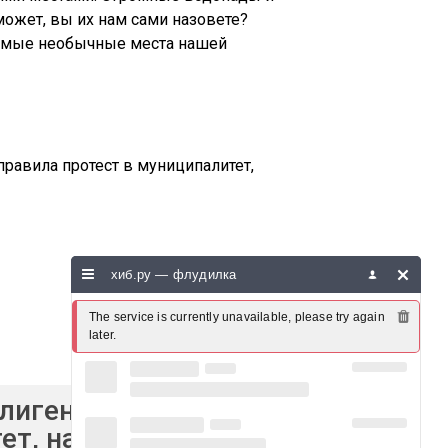
может, вы их нам сами назовете?
самые необычные места нашей
равила протест в муниципалитет,
хиб.ру — флудилка
The service is currently unavailable, please try again 
later.
ллигенция, включая
т, назвав его