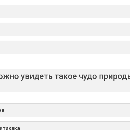
ожно увидеть такое чудо природы
не
Титикака