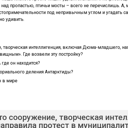
над пропастью, птичьи мосты – всего не перечислишь. А, 
стопримечательности под непривычным углом и угадать 
но удивить.
, творческая интеллигенция, включая Дюма-младшего, нап
вищным». Где возвели эту постройку?
 где он находится?
ориального деления Антарктиды?
ю в мире
то сооружение, творческая инте
правила протест в муниципалите