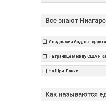
Все знают Ниагарс
У подножия Анд, на террит
На границе между США и К
На Шри-Ланке
Как называются е