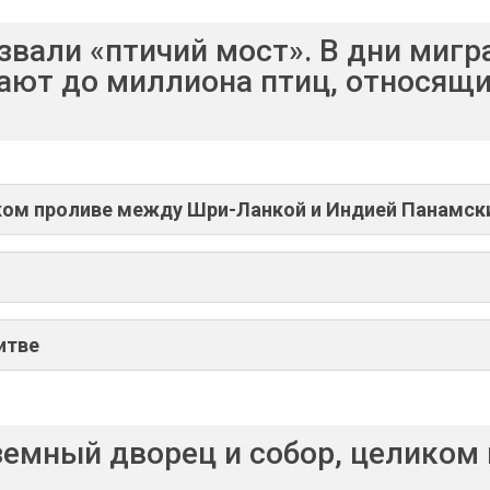
звали «птичий мост». В дни мигр
ют до миллиона птиц, относящих
ком проливе между Шри-Ланкой и Индией Панамск
итве
земный дворец и собор, целиком