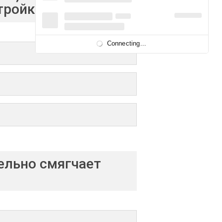
тройку?
Connecting...
ельно смягчает