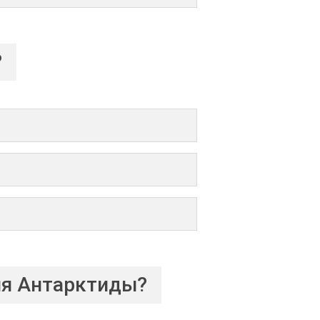
?
ия Антарктиды?