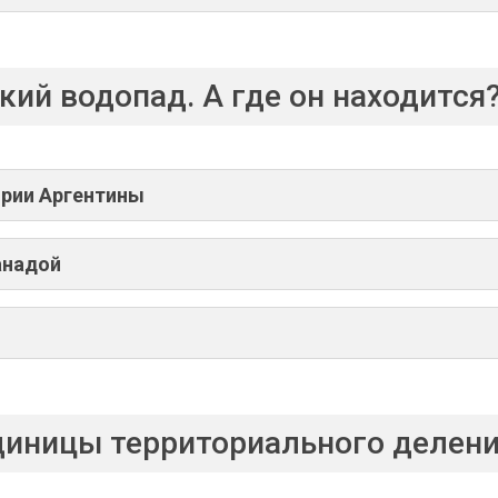
кий водопад. А где он находится
ории Аргентины
анадой
диницы территориального делен