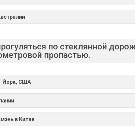
Австралии
прогуляться по стеклянной доро
ометровой пропастью.
ю-Йорк, США
пании
ьмэнь в Китае