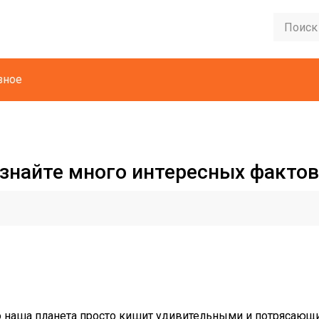
зное
узнайте много интересных фактов
но наша планета просто кишит удивительными и потрясаю