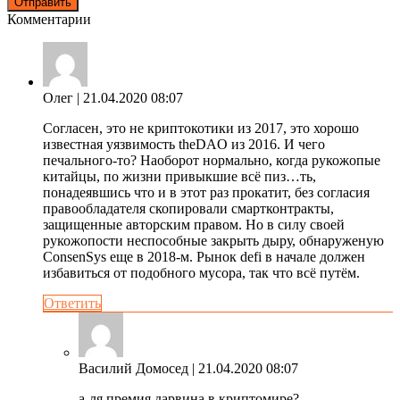
Комментарии
Олег
| 21.04.2020 08:07
Согласен, это не криптокотики из 2017, это хорошо
известная уязвимость theDAO из 2016. И чего
печального-то? Наоборот нормально, когда рукожопые
китайцы, по жизни привыкшие всё пиз…ть,
понадеявшись что и в этот раз прокатит, без согласия
правообладателя скопировали смартконтракты,
защищенные авторским правом. Но в силу своей
рукожопости неспособные закрыть дыру, обнаруженую
ConsenSys еще в 2018-м. Рынок defi в начале должен
избавиться от подобного мусора, так что всё путём.
Ответить
Василий Домосед
| 21.04.2020 08:07
а-ля премия дарвина в криптомире?