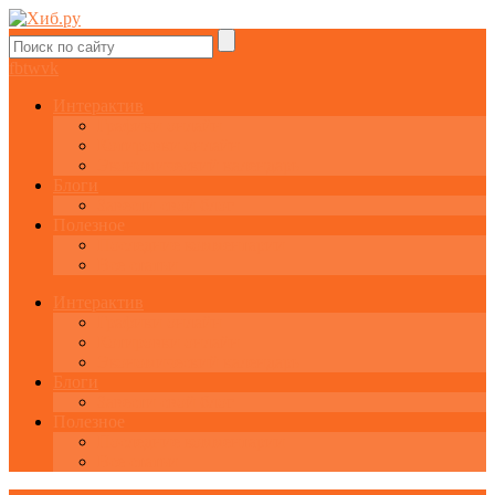
fb
tw
vk
Интерактив
Графики онлайн
Котировки онлайн
Экономический календарь
Блоги
Завести свой блог
Полезное
Последние комментарии
Все статьи
Интерактив
Графики онлайн
Котировки онлайн
Экономический календарь
Блоги
Завести свой блог
Полезное
Последние комментарии
Все статьи