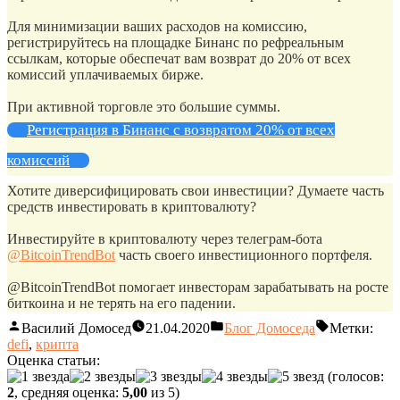
Для минимизации ваших расходов на комиссию,
регистрируйтесь на площадке Бинанс по рефреальным
ссылкам, которые обеспечат вам возврат до 20% от всех
комиссий уплачиваемых бирже.
При активной торговле это большие суммы.
Регистрация в Бинанс с возвратом 20% от всех
комиссий
Хотите диверсифицировать свои инвестиции? Думаете часть
средств инвестировать в криптовалюту?
Инвестируйте в криптовалюту через телеграм-бота
@BitcoinTrendBot
часть своего инвестиционного портфеля.
@BitcoinTrendBot помогает инвесторам зарабатывать на росте
биткоина и не терять на его падении.
Василий Домосед
21.04.2020
Блог Домоседа
Метки:
defi
,
крипта
Оценка статьи:
(голосов:
2
, средняя оценка:
5,00
из 5)