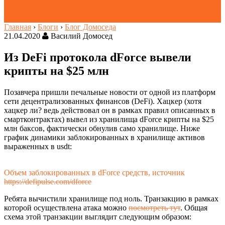
Главная
›
Блоги
›
Блог Домоседа
21.04.2020
Василий Домосед
Из DeFi протокола dForce вывели
крипты на $25 млн
Позавчера пришли печальные новости от одной из платформ
сети децентрализованных финансов (DeFi). Хацкер (хотя
хацкер ли? ведь действовал он в рамках правил описанных в
смартконтрактах) вывел из хранилища dForce крипты на $25
млн баксов, фактически обнулив само хранилище. Ниже
график динамики заблокированных в хранилище активов
выраженных в usdt:
Объем заблокированных в dForce средств, источник
https://defipulse.com/dforce
Ребята вычистили хранилище под ноль. Транзакцию в рамках
которой осуществлена атака можно
посмотреть тут
. Общая
схема этой транзакции выглядит следующим образом: