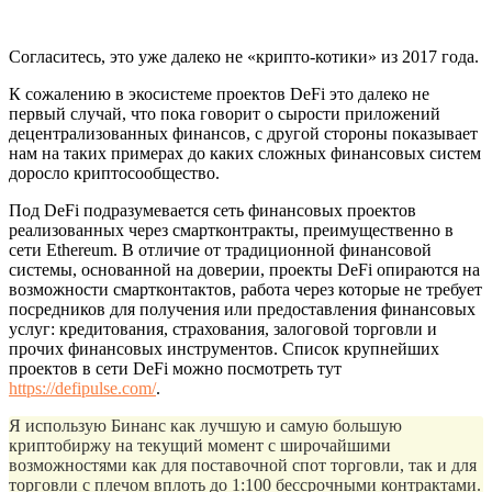
Согласитесь, это уже далеко не «крипто-котики» из 2017 года.
К сожалению в экосистеме проектов DeFi это далеко не
первый случай, что пока говорит о сырости приложений
децентрализованных финансов, с другой стороны показывает
нам на таких примерах до каких сложных финансовых систем
доросло криптосообщество.
Под DeFi подразумевается сеть финансовых проектов
реализованных через смартконтракты, преимущественно в
сети Ethereum. В отличие от традиционной финансовой
системы, основанной на доверии, проекты DeFi опираются на
возможности смартконтактов, работа через которые не требует
посредников для получения или предоставления финансовых
услуг: кредитования, страхования, залоговой торговли и
прочих финансовых инструментов. Список крупнейших
проектов в сети DeFi можно посмотреть тут
https://defipulse.com/
.
Я использую Бинанс как лучшую и самую большую
криптобиржу на текущий момент с широчайшими
возможностями как для поставочной спот торговли, так и для
торговли с плечом вплоть до 1:100 бессрочными контрактами.