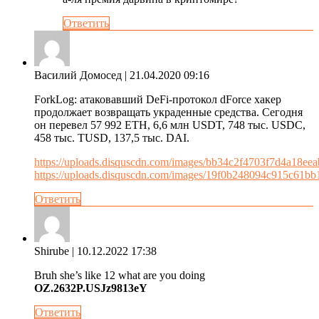
Ответить
Василий Домосед
| 21.04.2020 09:16
ForkLog: атаковавший DeFi-протокол dForce хакер
продолжает возвращать украденные средства. Сегодня
он перевел 57 992 ETH, 6,6 млн USDT, 748 тыс. USDC,
458 тыс. TUSD, 137,5 тыс. DAI.
https://uploads.disquscdn.com/images/bb34c2f4703f7d4a18e
https://uploads.disquscdn.com/images/19f0b248094c915c61
Ответить
Shirube
| 10.12.2022 17:38
Bruh she’s like 12 what are you doing
OZ.2632P.USJz9813eY
Ответить