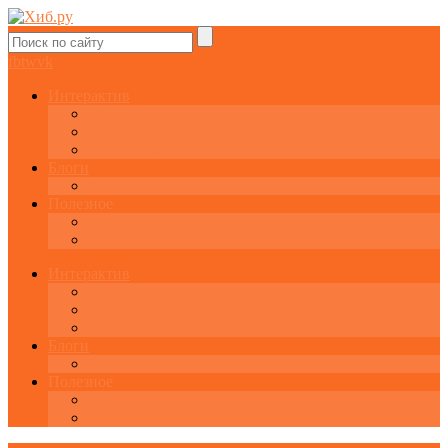
fb
tw
vk
Интерактив
Графики онлайн
Котировки онлайн
Экономический календарь
Блоги
Завести свой блог
Полезное
Последние комментарии
Все статьи
Интерактив
Графики онлайн
Котировки онлайн
Экономический календарь
Блоги
Завести свой блог
Полезное
Последние комментарии
Все статьи