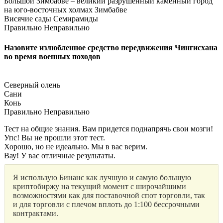
Большой Зимбабве – великий разрушенный каменный город
на юго-восточных холмах Зимбабве
Висячие сады Семирамиды
Правильно
Неправильно
Назовите излюбленное средство передвижения Чингисхана
во время военных походов
Северный олень
Сани
Конь
Правильно
Неправильно
Тест на общие знания. Вам придется поднапрячь свои мозги!
Упс! Вы не прошли этот тест.
Хорошо, но не идеально. Мы в вас верим.
Вау! У вас отличные результаты.
Я использую Бинанс как лучшую и самую большую
криптобиржу на текущий момент с широчайшими
возможностями как для поставочной спот торговли, так
и для торговли с плечом вплоть до 1:100 бессрочными
контрактами.