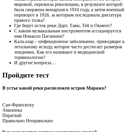
мировой, пережила революцию, в результате которой
была свержена монархия в 1910 году, а затем военный
переворот в 1926, за которым последовала диктатура
правого толка?
Где берут исток реки Дарт, Тави, Тей и Окмент?
С каким музыкальным инструментом ассоциируется
имя Никколо Паганини?
Кала-азар – инфекционное заболевание, приводящее к
летальному исходу, которое часто достигает размеров
эпидемии. Как его называют в медицинской
терминологии?
И другие вопросы…
Пройдите тест
В устье какой реки расположен остров Маражо?
Сан-Франсиску
Амазонка
Парагвай
Правильно
Неправильно