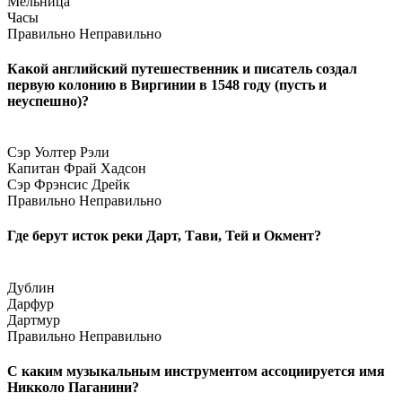
Мельница
Часы
Правильно
Неправильно
Какой английский путешественник и писатель создал
первую колонию в Виргинии в 1548 году (пусть и
неуспешно)?
Сэр Уолтер Рэли
Капитан Фрай Хадсон
Сэр Фрэнсис Дрейк
Правильно
Неправильно
Где берут исток реки Дарт, Тави, Тей и Окмент?
Дублин
Дарфур
Дартмур
Правильно
Неправильно
С каким музыкальным инструментом ассоциируется имя
Никколо Паганини?