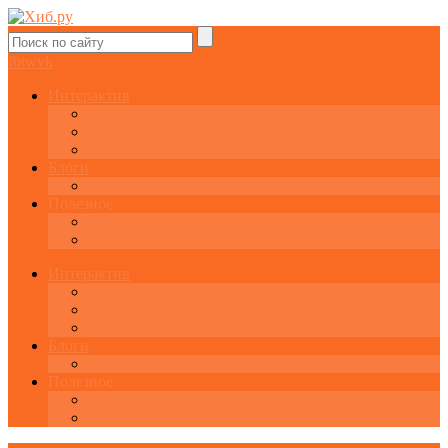
fb
tw
vk
Интерактив
Графики онлайн
Котировки онлайн
Экономический календарь
Блоги
Завести свой блог
Полезное
Последние комментарии
Все статьи
Интерактив
Графики онлайн
Котировки онлайн
Экономический календарь
Блоги
Завести свой блог
Полезное
Последние комментарии
Все статьи