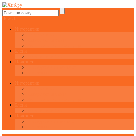
fb
tw
vk
Интерактив
Графики онлайн
Котировки онлайн
Экономический календарь
Блоги
Завести свой блог
Полезное
Последние комментарии
Все статьи
Интерактив
Графики онлайн
Котировки онлайн
Экономический календарь
Блоги
Завести свой блог
Полезное
Последние комментарии
Все статьи