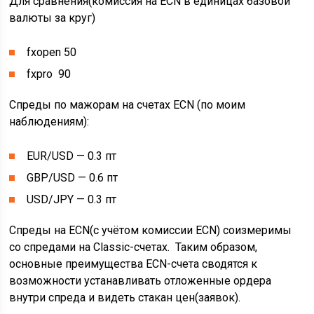
Для сравнения(комиссия на ECN в единицах базовой
валюты за круг)
fxopen 50
fxpro 90
Спреды по мажорам на счетах ECN (по моим
наблюдениям):
EUR/USD — 0.3 пт
GBP/USD — 0.6 пт
USD/JPY — 0.3 пт
Спреды на ECN(с учётом комиссии ECN) соизмеримы
со спредами на Classic-счетах. Таким образом,
основные преимущества ECN-счета сводятся к
возможности устанавливать отложенные ордера
внутри спреда и видеть стакан цен(заявок).