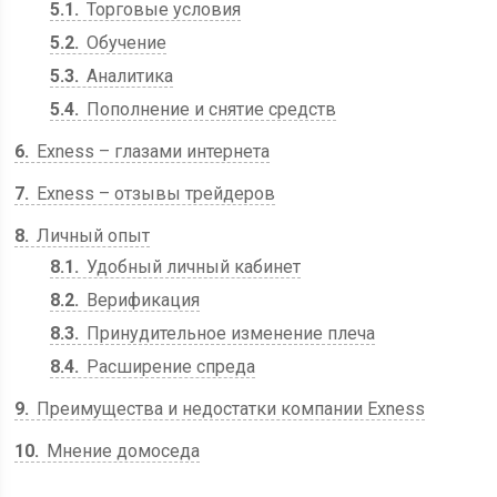
5.1
Торговые условия
5.2
Обучение
5.3
Аналитика
5.4
Пополнение и снятие средств
6
Exness – глазами интернета
7
Exness – отзывы трейдеров
8
Личный опыт
8.1
Удобный личный кабинет
8.2
Верификация
8.3
Принудительное изменение плеча
8.4
Расширение спреда
9
Преимущества и недостатки компании Exness
10
Мнение домоседа