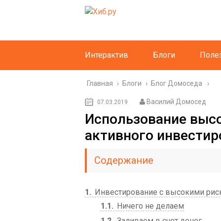
Интерактив
Блоги
Поле
Главная
›
Блоги
›
Блог Домоседа
Василий Домосед
07.03.2019
Использование высо
активного инвестир
Содержание
1
Инвестирование с высокими рис
1.1
Ничего не делаем
1.2
Заливаем в счет денег