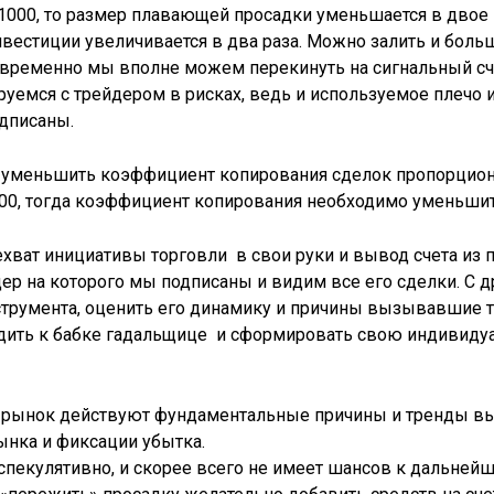
000, то размер плавающей просадки уменьшается в двое 
нвестиции увеличивается в два раза. Можно залить и боль
е временно мы вполне можем перекинуть на сигнальный сч
уемся с трейдером в рисках, ведь и используемое плечо и
одписаны.
 уменьшить коэффициент копирования сделок пропорцион
000, тогда коэффициент копирования необходимо уменьшить
ехват инициативы торговли в свои руки и вывод счета из 
дер на которого мы подписаны и видим все его сделки. С
струмента, оценить его динамику и причины вызывавшие 
одить к бабке гадальщице и сформировать свою индивиду
а рынок действуют фундаментальные причины и тренды в
нка и фиксации убытка.
пекулятивно, и скорее всего не имеет шансов к дальней