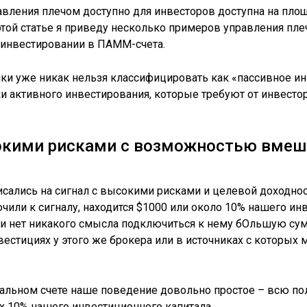
вления плечом доступно для инвесторов доступна на площ
х. В этой статье я приведу несколько примеров управления 
 инвестировании в ПАММ-счета.
ки уже никак нельзя классифицировать как «пассивное и
ки активного инвестирования, которые требуют от инвест
окими рисками с возможностью вмеша
сались на сигнал с высокими рисками и целевой доходнос
чили к сигналу, находится $1000 или около 10% нашего ин
 и нет никакого смысла подключиться к нему бОльшую сум
вестициях у этого же брокера или в источниках с которы
гнальном счете наше поведение довольно простое – всю
ых 10% нашего инвестиционного капитала.