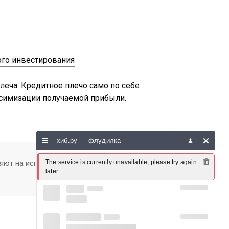
еча. Кредитное плечо само по себе
аксимизации получаемой прибыли.
хиб.ру — флудилка
яют на используемое в торговле
The service is currently unavailable, please try again 
later.
.