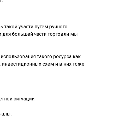
т.
ь такой участи путем ручного
о для большей части торговли мы
использования такого ресурса как
х инвестиционных схем и в них тоже
тной ситуации.
налы.