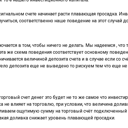
 сигнальном счете начинает расти плавающая просадка. Ин
лучиться, соответственно наше поведение на этот случай 
ается в том, чтобы ничего не делать. Мы надеемся , что 
м эта же схема поведения соответствует основному повед
ничивается величиной депозита счета и в случае если со с
ело депозита еще не выведено то рискуем тем что еще не 
 торговый счет денег это будет не то же самое что инвест
а не влияет на торговлю, при условии, что величина долив
доливаем ощутимую сумму на торговый счёт подключенный 
такая доливка снижает уровень плавающей просадки.