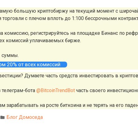
 самую большую криптобиржу на текущий момент с широч
ля торговли с плечом вплоть до 1:100 бессрочными контрак
а комиссию, регистрируйтесь на площадке Бинанс по реф
сех комиссий уплачиваемых бирже.
е суммы.
том 20% от всех комиссий
вестиции? Думаете часть средств инвестировать в крипто
з телеграм-бота
@BitcoinTrendBot
часть своего инвестицион
м зарабатывать на росте биткоина и не терять на его паден
Блог Домоседа