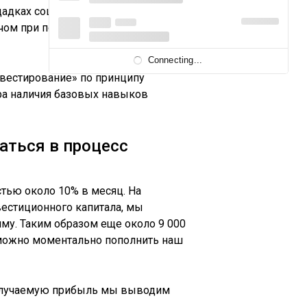
адках социальной торговли типа
плечом при подключении к торговым
Connecting...
нвестирование» по принципу
ора наличия базовых навыков
ться в процесс
тью около 10% в месяц. На
вестиционного капитала, мы
му. Таким образом еще около 9 000
х можно моментально пополнить наш
 получаемую прибыль мы выводим