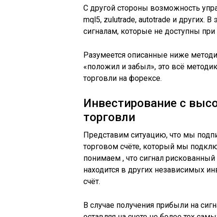
С другой стороны возможность упра
mql5, zulutrade, autotrade и други
сигналам, которые не доступны при
Разумеется описанные ниже методи
«положил и забыл», это всё методи
торговли на форексе.
Инвестирование с выс
торговли
Представим ситуацию, что мы подпи
торговом счёте, который мы подклю
понимаем , что сигнал рискованный
находится в других независимых ин
счёт.
В случае получения прибыли на си
оставляя на счете не более тех сам