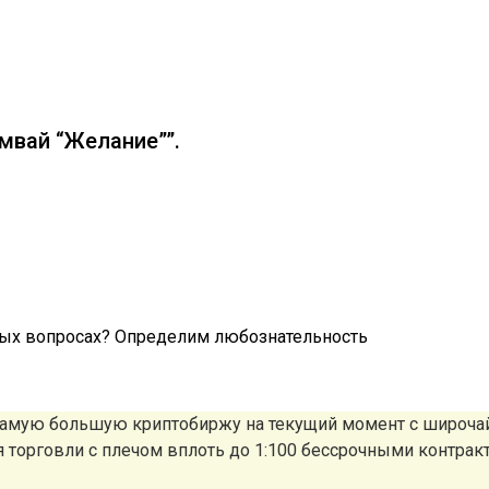
мвай “Желание””.
ных вопросах? Определим любознательность
 самую большую криптобиржу на текущий момент с широч
ля торговли с плечом вплоть до 1:100 бессрочными контрак