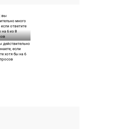
вы действительно
знаете, если
те хотя бы на 6
опросов