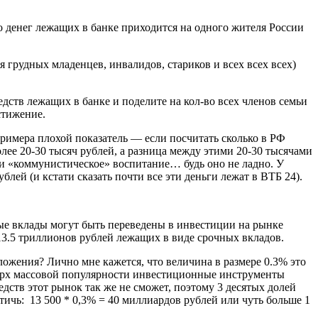
о денег лежащих в банке приходится на одного жителя России
я грудных младенцев, инвалидов, стариков и всех всех всех)
дств лежащих в банке и поделите на кол-во всех членов семьи
стижение.
примера плохой показатель — если посчитать сколько в РФ
олее 20-30 тысяч рублей, а разница между этими 20-30 тысячами
 и «коммунистическое» воспитание… будь оно не ладно. У
ей (и кстати сказать почти все эти деньги лежат в ВТБ 24).
ные вклады могут быть переведены в инвестиции на рынке
13.5 триллионов рублей лежащих в виде срочных вкладов.
ложения? Лично мне кажется, что величина в размере 0.3% это
сверх массовой популярности инвестиционные инструменты
дств этот рынок так же не сможет, поэтому 3 десятых долей
тичь: 13 500 * 0,3% = 40 миллиардов рублей или чуть больше 1