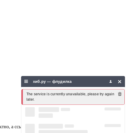
хиб.ру — флудилка
The service is currently unavailable, please try again 
later.
актно, а ссылаясь на определенные цифры и проводя не