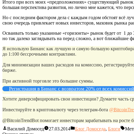
Итого при всех моих «предположениях» существующий рынок мож
большая перспектива развития, но лично мне кажется, что пер
Но с последним фактором дела с каждым годом обстоят всё лу
свою очередь привлекает новых инвесторов, маховик рынка рас
Осваивать только указанные «горизонты» рынок будет от 1 до 
но так далеко заглядывать на перед сложно, а вот ближайшие
Я использую Бинанс как лучшую и самую большую криптобиржу
до 1:100 бессрочными контрактами.
Для минимизации ваших расходов на комиссию, регистрируйтес
бирже.
При активной торговле это большие суммы.
Регистрация в Бинанс с возвратом 20% от всех комисси
Хотите диверсифицировать свои инвестиции? Думаете часть ср
Инвестируйте в криптовалюту через телеграм-бота
@BitcoinTr
@BitcoinTrendBot помогает инвесторам зарабатывать на росте б
Василий Домосед
27.03.2014
Блог Домоседа
,
Блоги
Мет