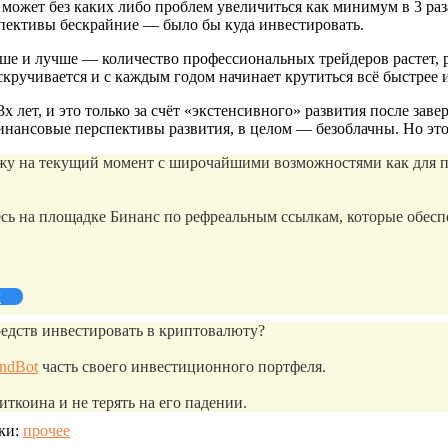
ет без каких либо проблем увеличиться как минимум в 3 раза (с
спективы бескрайние — было бы куда инвестировать.
чше и лучше — количество профессиональных трейдеров растет, 
кручивается и с каждым годом начинает крутиться всё быстрее 
3х лет, и это только за счёт «экстенсивного» развития после з
 финансовые перспективы развития, в целом — безоблачны. Но э
 на текущий момент с широчайшими возможностями как для пост
ь на площадке Бинанс по рефреальным ссылкам, которые обеспе
й
едств инвестировать в криптовалюту?
endBot
часть своего инвестиционного портфеля.
иткоина и не терять на его падении.
ки:
прочее