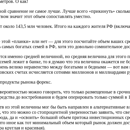
ометров. О как!
ной сравнение не самое лучше. Лучше всего «прикинуть» скольк
вом значит этот объем сопоставлять уместно.
т около 143,5 млн человек. Итого на каждого жителя РФ (включа
этой «планки» или нет — для этого посчитайте объем ваших сре
 самых богатых семей в РФ, хотя это довольно сомнительное до
тся именно средней величиной, но средняя величина для этого 
семей лежит в банке, то я думаю что эта величина окажется не б
очень велико неравенство между богатыми и бедными — вот вам
вских счетах исчисляется сотнями миллионов и миллиардами рубл
 продукты рынока форекс.
й вероятностью можно говорить, что только размещенные в сроч
едства до востребования и будем оперировать только суммой в 
тв из этой величины мог бы быть направлен в альтернативные в
, что это можно со стопроцентной уверенностью заявить, что 
ода, да и «освоить» большой объем притока инвестиционных сре
 что иное как тот минимальный объем который рынок должен дос
 круглая и красивая).