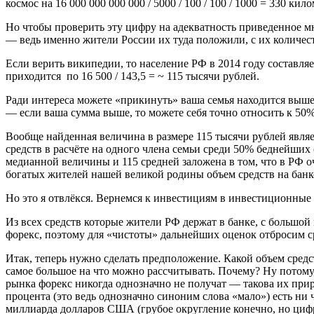
космос на 16 000 000 000 000 / 5000 / 100 / 100 / 1000 = 330 кил
Но чтобы проверить эту цифру на адекватность приведенное м
— ведь именно жители России их туда положили, с их количест
Если верить википедии, то население РФ в 2014 году составляе
приходится по 16 500 / 143,5 = ~ 115 тысячи рублей.
Ради интереса можете «прикинуть» ваша семья находится выше 
— если ваша сумма выше, то можете себя точно относить к 50%
Вообще найденная величина в размере 115 тысячи рублей являе
средств в расчёте на одного члена семьи среди 50% беднейших 
медианной величины и 115 средней заложена в том, что в РФ 
богатых жителей нашей великой родины объем средств на банко
Но это я отвлёкся. Вернемся к инвестициям в инвестиционные
Из всех средств которые жители РФ держат в банке, с большо
форекс, поэтому для «чистоты» дальнейших оценок отбросим ср
Итак, теперь нужно сделать предположение. Какой объем средс
самое большое на что можно рассчитывать. Почему? Ну потому
рынка форекс никогда однозначно не получат — такова их прир
процента (это ведь однозначно синоним слова «мало») есть ни
миллиарда долларов США (грубое округление конечно, но цифра