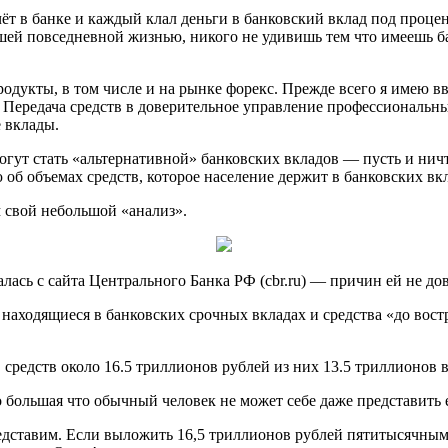
чёт в банке и каждый клал деньги в банковский вклад под проце
ей повседневной жизнью, никого не удивишь тем что имеешь бан
родукты, в том числе и на рынке форекс. Прежде всего я имею 
. Передача средств в доверительное управление профессиональн
 вклады.
гут стать «альтернативной» банковских вкладов — пусть и нич
б объемах средств, которое население держит в банковских вкл
 свой небольшой «анализ».
сь с сайта Центрального Банка РФ (cbr.ru) — причин ей не дов
 находящиеся в банковских срочных вкладах и средства «до вос
редств около 16.5 триллионов рублей из них 13.5 триллионов в
о большая что обычный человек не может себе даже представить 
дставим. Если выложить 16,5 триллионов рублей пятитысячными 