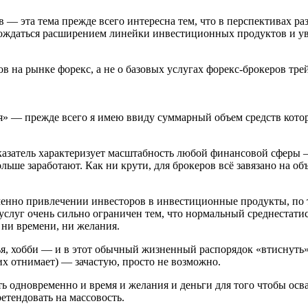
— эта тема прежде всего интересна тем, что в перспективах раз
овождаться расширением линейки инвестиционных продуктов и у
на рынке форекс, а не о базовых услугах форекс-брокеров трей
ия» — прежде всего я имею ввиду суммарный объем средств кот
казатель характеризует масштабность любой финансовой сферы 
льше заработают. Как ни крути, для брокеров всё завязано на 
менно привлечении инвесторов в инвестиционные продукты, по т
слуг очень сильно ограничен тем, что нормальный среднестатис
 ни времени, ни желания.
ья, хобби — и в этот обычный жизненный распорядок «втиснуть» 
их отнимает) — зачастую, просто не возможно.
ть одновременно и время и желания и деньги для того чтобы осв
етендовать на массовость.