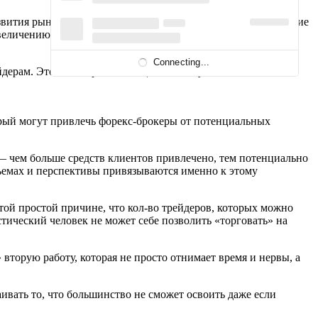
вития рынка заложен интерес брокеров к развитию, а развитие
величению межброкерской конкуренции за инвесторов, что в
Connecting...
дерам. Это всё же разные вещи, хотя безусловно — они
орый могут привлечь форекс-брокеры от потенциальных
— чем больше средств клиентов привлечено, тем потенциально
объемах и перспективы привязываются именно к этому
ой простой причине, что кол-во трейдеров, которых можно
тический человек не может себе позволить «торговать» на
вторую работу, которая не просто отнимает время и нервы, а
аивать то, что большинство не сможет освоить даже если