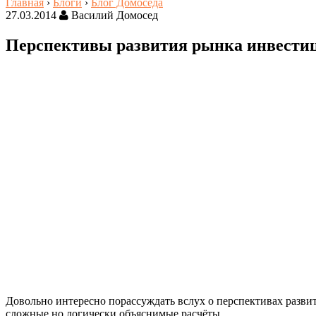
Главная
›
Блоги
›
Блог Домоседа
27.03.2014
Василий Домосед
Перспективы развития рынка инвести
Довольно интересно порассуждать вслух о перспективах разв
сложные но логически объяснимые расчёты.