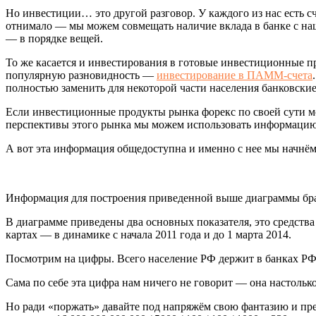
Но инвестиции… это другой разговор. У каждого из нас есть с
отнимало — мы можем совмещать наличие вклада в банке с наш
— в порядке вещей.
То же касается и инвестирования в готовые инвестиционные п
популярную разновидность —
инвестирование в ПАММ-счета
полностью заменить для некоторой части населения банковские
Если инвестиционные продукты рынка форекс по своей сути мо
перспективы этого рынка мы можем использовать информацию о
А вот эта информация общедоступна и именно с нее мы начнём
Информация для построения приведенной выше диаграммы брала
В диаграмме приведены два основных показателя, это средства
картах — в динамике с начала 2011 года и до 1 марта 2014.
Посмотрим на цифры. Всего население РФ держит в банках РФ с
Сама по себе эта цифра нам ничего не говорит — она настольк
Но ради «поржать» давайте под напряжём свою фантазию и пре