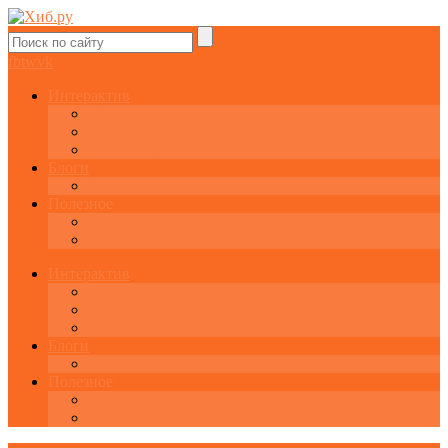
fb
tw
vk
Интерактив
Графики онлайн
Котировки онлайн
Экономический календарь
Блоги
Завести свой блог
Полезное
Последние комментарии
Все статьи
Интерактив
Графики онлайн
Котировки онлайн
Экономический календарь
Блоги
Завести свой блог
Полезное
Последние комментарии
Все статьи