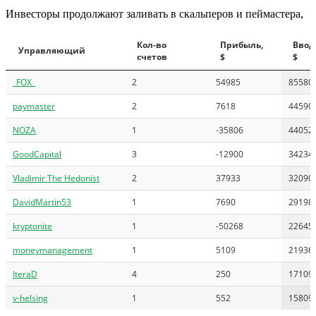
Инвесторы продолжают заливать в скальперов и пеймастера,
Кол-во
Прибыль,
Ввод
Управляющий
счетов
$
$
_FOX_
2
54985
85580
paymaster
2
7618
44590
NOZA
1
-35806
44052
GoodCapital
3
-12900
34234
Vladimir The Hedonist
2
37933
32090
DavidMartin53
1
7690
29198
kryptonite
1
-50268
22645
moneymanagement
1
5109
21936
IteraD
4
250
17109
v-helsing
1
552
15809