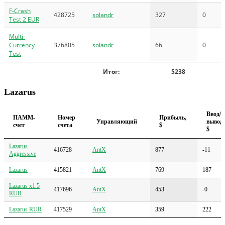
F-Crash
428725
solandr
327
0
Test 2 EUR
Multi-
Currency
376805
solandr
66
0
Test
Итог:
5238
Lazarus
Ввод/
ПАММ-
Номер
Прибыль,
Управляющий
вывод,
счет
счета
$
$
Lazarus
416728
AntX
877
-11
Aggressive
Lazarus
415821
AntX
769
187
Lazarus x1.5
417696
AntX
453
-0
RUR
Lazarus RUR
417529
AntX
359
222