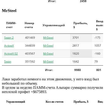
Итог:
2458
MrSteel
Ввод/
ПАММ-
Номер
Прибыль,
Управляющий
вывод
счет
счета
$
$
Swan 2
401469
MrSteel
3701
-175
ActiveX
344839
MrSteel
2817
1057
ActiveX 02
403567
MrSteel
1820
-160
Swan
351592
MrSteel
1642
79
Итог:
9980
801
Лаки заработал немного на этом движении, у него вход был
небольшой по объему.
В целом за неделю ПАММ-счета Альпари суммарно получили
неплохой профит +$675893.
Управляющий
Кол-во счетов
Прибыль, $
Ввод/