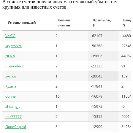
В списке счетов получивших максимальный убыток нет
крупных или известных счетов.
Кол-во
Прибыль,
Ввод
Управляющий
счетов
$
$
VetEG
2
-62107
-4480
kryptonite
1
-50268
22645
NOZA
1
-35806
44052
Chameleon
2
-23323
91
sychov
1
-20643
139
Kyzma
2
-17841
2
donnelli
16
-16079
11551
zhuangjt
1
-15972
-0
mik77777
2
-15352
4001
GoodCapital
3
-12900
34234