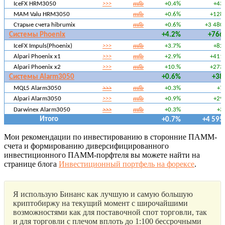
IceFX HRM3050
>>>
mfb
+0.4%
+43
MAM Valu HRM3050
mfb
+0.6%
+128
Старые счета hibrumix
mfb
+0.6%
+3 480
Системы Phoenix
+4.2%
+766
IceFX Impuls(Phoenix)
>>>
mfb
+3.7%
+82
Alpari Phoenix x1
>>>
mfb
+2.9%
+411
Alpari Phoenix x2
>>>
mfb
+10.%
+273
Системы Alarm3050
+0.6%
+38
MQL5 Alarm3050
>>>
mfb
+0.3%
+7
Alpari Alarm3050
>>>
mfb
+0.9%
+29
Darwinex Alarm3050
>>>
mfb
+0.3%
+3
Итого
+0.7%
+4 595
Мои рекомендации по инвестированию в сторонние ПАММ-
счета и формированию диверсифицированного
инвестиционного ПАММ-порфтеля вы можете найти на
странице блога
Инвестиционный портфель на форексе
.
Я использую Бинанс как лучшую и самую большую
криптобиржу на текущий момент с широчайшими
возможностями как для поставочной спот торговли, так
и для торговли с плечом вплоть до 1:100 бессрочными