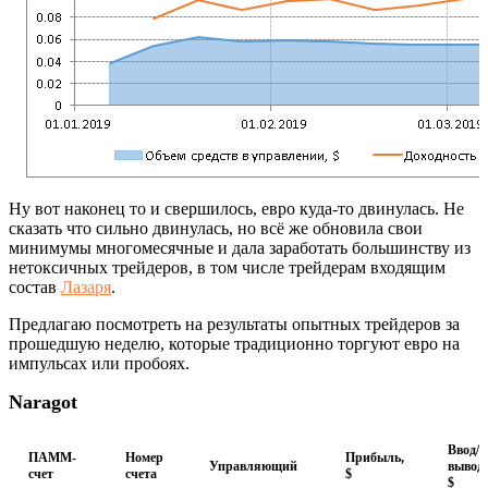
Ну вот наконец то и свершилось, евро куда-то двинулась. Не
сказать что сильно двинулась, но всё же обновила свои
минимумы многомесячные и дала заработать большинству из
нетоксичных трейдеров, в том числе трейдерам входящим
состав
Лазаря
.
Предлагаю посмотреть на результаты опытных трейдеров за
прошедшую неделю, которые традиционно торгуют евро на
импульсах или пробоях.
Naragot
Ввод/
ПАММ-
Номер
Прибыль,
Управляющий
вывод,
счет
счета
$
$