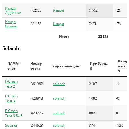
Naragot
402765
Naragot
14712
-21
Aggressive
Naragot
381153
Naragot
7423
-78
Breakout
Итог:
22135
Solandr
Ввод/
ПАММ-
Номер
Прибыль,
Управляющий
вывод
счет
счета
$
$
F-Crash
361962
solandr
2107
-1
Test 2
F-Crash
428918
solandr
1482
-0
Test 3
F-Crash
429775
solandr
882
0
Test 3 RUB
Solandr
244628
solandr
374
-120