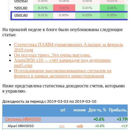
На прошлой неделе в блоге были опубликованы следующие
статьи:
Статистика ПАММ-управляющих Альпари за февраль
2019 года
Он оседлал тренд. Это очень выгодно.
Alarm3050 x10 — счёт камикадзе под аудиторию
mql5.com
Использование высокорискованных сигналов на
форексе в рамках активного инвестирования
Ниже представлена статистика доходности счетов, которыми
я управляю.
Доходность за период с 2019-03-03 по 2019-03-10
url
моник
Дох-ть, %
Прибыль, 
Системы HRM3050
+0.6%
+3 790
Alpari HRM3050
>>>
mfb
+0.6%
+139