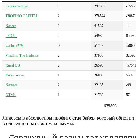
Expensivebuyer
5
292382
-15558
TROFINO CAPITAL
2
278524
-2087
Naseer
2
61537
-1
_FOX_
2
54985
85580
warlock279
20
51743
-5009
Vladimir The Hedonist
2
37933
32090
Rusal UB
2
26590
-57541
Yuriy Smola
1
26083
5607
Naragot
2
22135
-99
DTM4
1
21789
57
675893
Лидером в абсолютном профите стал байер, который обновил
в очередной раз свои максимумы.