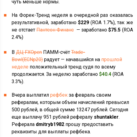
чуть меньше нормы.
На Форек-Тренд неделя в очередной раз оказалась
результативной, заработано
$229
(ROA 1.7%), так же
не отстает
Пантеон Финанс
— заработано
$
75.5
(ROA
2.4%)
В
ДЦ FXOpen
ПАММ-счёт
Trade-
Bowl(ECNp20)
радует — начавшийся на
прошлой
неделе
положительный тренд судя по всему
продолжается. За неделю заработано
$40.4
(ROA
3.3%).
Вчера выплатил
рефбек
за февраль своим
рефералам, которым объем начислений превысил
500 рублей, в общей сумме 13247 рублей. Сегодня
еще выплачу 951 рублей рефералу
shuntakler
.
Реферала
dmitryb1982
прошу предоставить
реквизиты для выплаты рефбека.