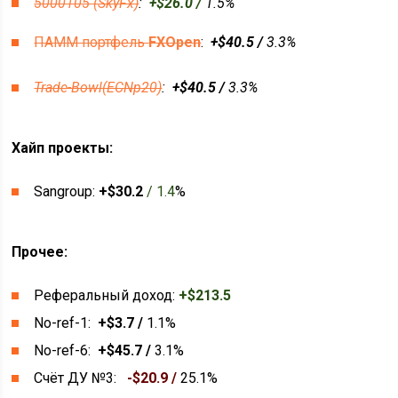
5000105 (SkyFx)
:
+$26.0 /
1.5%
ПАММ портфель
FXOpen
:
+$40.5 /
3.3%
Trade-Bowl(ECNp20)
:
+$40.5 /
3.3%
Хайп проекты:
Sangroup:
+$30.2
/ 1.4
%
Прочее:
Реферальный доход:
+$213.5
No-ref-1:
+$3.7 /
1.1%
No-ref-6:
+$45.7 /
3.1%
Счёт ДУ №3:
-$20.9 /
25.1%