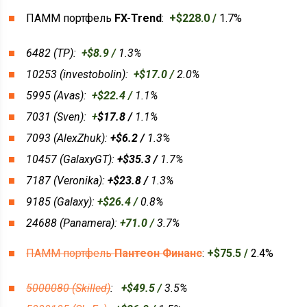
ПАММ портфель
FX-Trend
:
+$228.0 /
1.7%
6482 (TP):
+
$8.9 /
1.3%
10253 (investobolin):
+
$17.0 /
2.0%
5995 (Avas):
+
$22.4 /
1.1%
7031 (Sven):
+
$17.8 /
1.1%
7093 (AlexZhuk):
+
$6.2 /
1.3%
10457 (GalaxyGT):
+$35.3 /
1.7%
7187 (Veronika):
+$23.8 /
1.3%
9185 (Galaxy):
+$26.4 /
0.8%
24688 (Panamera):
+71.0 /
3.7%
ПАММ портфель
Пантеон Финанс
:
+$75.5 /
2.4%
5000080 (Skilled)
:
+$49.5 /
3.5%