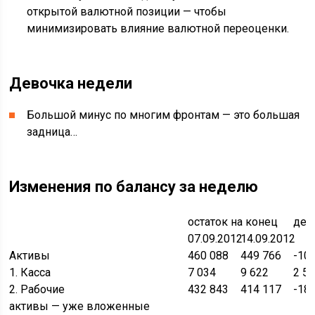
открытой валютной позиции — чтобы
минимизировать влияние валютной переоценки.
Девочка недели
Большой минус по многим фронтам — это большая
задница…
Изменения по балансу за неделю
остаток на конец
дел
07.09.2012
14.09.2012
Активы
460 088
449 766
-10
1. Касса
7 034
9 622
2 5
2. Рабочие
432 843
414 117
-18
активы — уже вложенные