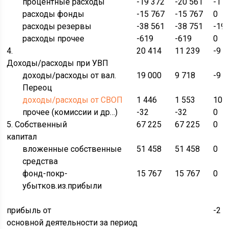
процентные расходы
-19 372
-20 561
-1 
расходы фонды
-15 767
-15 767
0
расходы резервы
-38 561
-38 751
-19
расходы прочее
-619
-619
0
4.
20 414
11 239
-9 
Доходы/расходы при УВП
доходы/расходы от вал.
19 000
9 718
-9 
Переоц
доходы/расходы от СВОП
1 446
1 553
107
прочее (комиссии и др…)
-32
-32
0
5. Собственный
67 225
67 225
0
капитал
вложенные собственные
51 458
51 458
0
средства
фонд-покр-
15 767
15 767
0
убытков.из.прибыли
прибыль от
-2 
основной деятельности за период