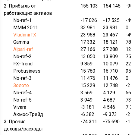
2. Прибыль от
155 103
154 145
-95
работающих активов
No-ref-1
-17 026
-17 525
-49
МММ 2011
33 981
33 981
0
VladimirFX
23 958
23 467
-49
Gamma
17 332
18 121
789
Alpari-ref
27 166
27 288
122
No-ref-2
13 050
13 809
759
FX-Trend
9 859
10 079
221
Probusiness
15 760
16 710
950
No-ref-3
11 476
11 476
0
Золото
15 229
12 748
-2 
No-ref-4
3 569
4 129
560
No-ref-5
3 949
4 687
738
Vivara
-3 181
4 546
7 7
Акмос-Трейд
-6 382
-9 373
-2 
3. Прочие
-74 311
-75 690
-1 
доходы/расходы