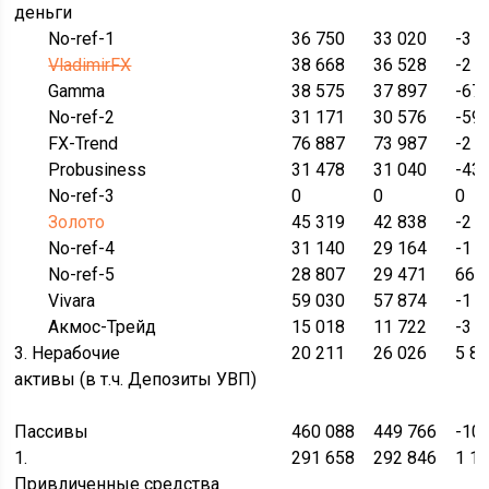
деньги
No-ref-1
36 750
33 020
-3 
VladimirFX
38 668
36 528
-2 
Gamma
38 575
37 897
-67
No-ref-2
31 171
30 576
-59
FX-Trend
76 887
73 987
-2 
Probusiness
31 478
31 040
-43
No-ref-3
0
0
0
Золото
45 319
42 838
-2 
No-ref-4
31 140
29 164
-1 
No-ref-5
28 807
29 471
664
Vivara
59 030
57 874
-1 
Акмос-Трейд
15 018
11 722
-3 
3. Нерабочие
20 211
26 026
5 8
активы (в т.ч. Депозиты УВП)
Пассивы
460 088
449 766
-10
1.
291 658
292 846
1 1
Привличенные средства