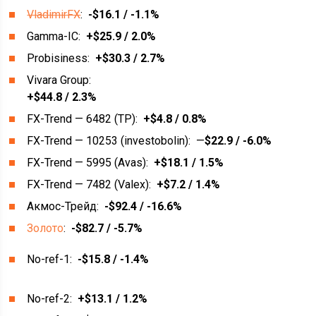
VladimirFX
:
-$16.1 / -1.1%
Gamma-IC:
+$25.9 / 2.0%
Probisiness:
+$30.3 / 2.7%
Vivara Group:
+$44.8 / 2.3%
FX-Trend — 6482 (TP):
+$4.8 / 0.8%
FX-Trend — 10253 (investobolin): —
$22.9 /
-6.0%
FX-Trend — 5995 (Avas):
+$18.1 / 1.5%
FX-Trend — 7482 (Valex):
+$7.2 / 1.4%
Акмос-Трейд:
-$92.4 / -16.6%
Золото
:
-$82.7 / -5.7%
No-ref-1:
-$15.8 / -1.4%
No-ref-2:
+$13.1 / 1.2%