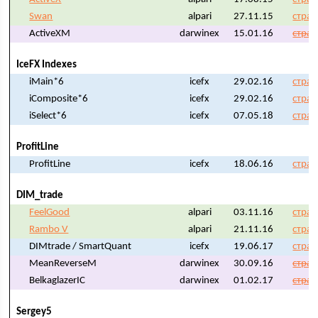
Swan
alpari
27.11.15
стран
ActiveXM
darwinex
15.01.16
стран
IceFX Indexes
iMain*6
icefx
29.02.16
стран
iComposite*6
icefx
29.02.16
стран
iSelect*6
icefx
07.05.18
стран
ProfitLine
ProfitLine
icefx
18.06.16
стран
DIM_trade
FeelGood
alpari
03.11.16
стран
Rambo V
alpari
21.11.16
стран
DIMtrade / SmartQuant
icefx
19.06.17
стран
MeanReverseM
darwinex
30.09.16
стран
BelkaglazerIC
darwinex
01.02.17
стран
Sergey5