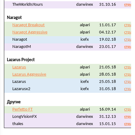
TheWorldIsYours
darwinex
31.10.16
стран
Naragot
Naragot Breakout
alpari
11.01.17
стран
Naragot Aggressive
alpari
04.12.17
стран
Naragot
icefx
19.02.18
стран
NaragotM
darwinex
23.01.17
стран
Lazarus Project
Lazarus
alpari
21.05.18
стран
Lazarus Aggressive
alpari
28.05.18
стран
Lazarus
icefx
25.05.18
стран
Lazarusx2
icefx
31.05.18
стран
Другие
Perfetto FT
alpari
16.09.14
стран
LongVisionFX
darwinex
31.12.13
стран
thales
darwinex
15.01.15
стран