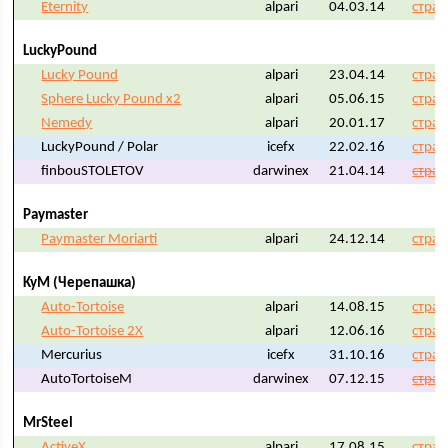
Eternity
alpari
04.03.14
стран
LuckyPound
Lucky Pound
alpari
23.04.14
стран
Sphere Lucky Pound x2
alpari
05.06.15
стран
Nemedy
alpari
20.01.17
стран
LuckyPound / Polar
icefx
22.02.16
стран
finbouSTOLETOV
darwinex
21.04.14
стран
Paymaster
Paymaster Moriarti
alpari
24.12.14
стран
KyM (Черепашка)
Auto-Tortoise
alpari
14.08.15
стран
Auto-Tortoise 2X
alpari
12.06.16
стран
Mercurius
icefx
31.10.16
стран
AutoTortoiseM
darwinex
07.12.15
стран
MrSteel
ActiveX
alpari
17.08.15
стран