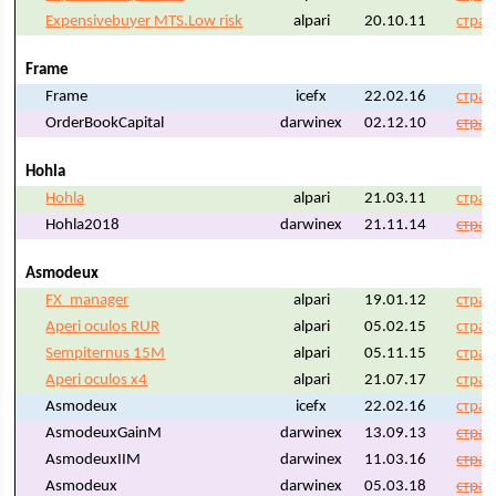
Expensivebuyer MTS.Low risk
alpari
20.10.11
стран
Frame
Frame
icefx
22.02.16
стран
OrderBookCapital
darwinex
02.12.10
стран
Hohla
Hohla
alpari
21.03.11
стран
Hohla2018
darwinex
21.11.14
стран
Asmodeux
FX_manager
alpari
19.01.12
стран
Aperi oculos RUR
alpari
05.02.15
стран
Sempiternus 15M
alpari
05.11.15
стран
Aperi oculos x4
alpari
21.07.17
стран
Asmodeux
icefx
22.02.16
стран
AsmodeuxGainM
darwinex
13.09.13
стран
AsmodeuxIIM
darwinex
11.03.16
стран
Asmodeux
darwinex
05.03.18
стран