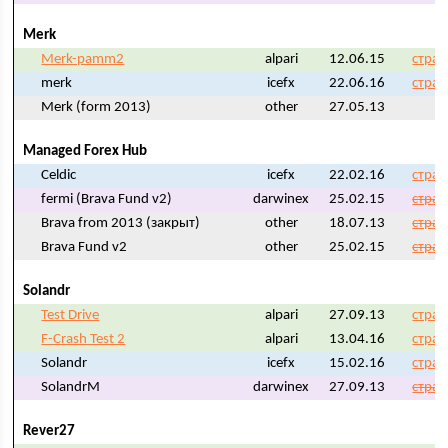
Merk
Merk-pamm2
alpari
12.06.15
стран
merk
icefx
22.06.16
стран
Merk (form 2013)
other
27.05.13
Managed Forex Hub
Celdic
icefx
22.02.16
стран
fermi (Brava Fund v2)
darwinex
25.02.15
стран
Brava from 2013 (закрыт)
other
18.07.13
стран
Brava Fund v2
other
25.02.15
стран
Solandr
Test Drive
alpari
27.09.13
стран
F-Crash Test 2
alpari
13.04.16
стран
Solandr
icefx
15.02.16
стран
SolandrM
darwinex
27.09.13
стран
Rever27