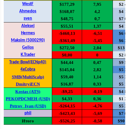
WestF
$177,29
7,95
$2 4
Ahmedos
$168,07
4,2
$4 1
sven
$48,75
0,7
$7 0
Aleksej
$55,51
1,37
$4 1
Hermes
-$460,13
-6,51
$6 6
Maksim (5000290)
-$361,49
-5,45
$6 2
Gelios
$272,50
2,04
$13 6
K.Trader
$0,00
0
$2 8
Trade-Bowl(ECNp40)
$44,44
0,47
$9 5
4xCobra
$145,04
2,82
$5 2
SMB(MultiScalp)
$59,40
1,14
$5 2
DmitryiECN
$16,87
0,33
$5 1
Kostas (ATS)
-$9,25
-0,19
$4 8
PEKOPDCMEH (USD)
$4,33
0,36
$1 2
Petrov_Ivan (USD)
-$264,15
-4,76
$5 2
phil
-$423,43
-5,69
$7 0
Итого
-$526,25
-0,58
$90 6