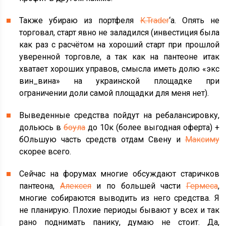
Также убираю из портфеля
K.Trader
‘a. Опять не
торговал, старт явно не заладился (инвестиция была
как раз с расчётом на хороший старт при прошлой
уверенной торговле, а так как на пантеоне итак
хватает хороших управов, смысла иметь долю «экс
вин_вина» на украинской площадке при
ограничении доли самой площадки для меня нет).
Выведенные средства пойдут на ребалансировку,
дольюсь в
боула
до 10к (более выгодная оферта) +
бОльшую часть средств отдам Свену и
Максиму
скорее всего.
Сейчас на форумах многие обсуждают старичков
пантеона,
Алексея
и по большей части
Гермеса
,
многие собираются выводить из него средства. Я
не планирую. Плохие периоды бывают у всех и так
рано поднимать панику, думаю не стоит. Да,