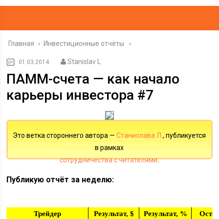
Главная
›
Инвестиционные отчёты
Stanislav L
01.03.2014
ПАММ-счета — как начало
карьеры инвестора #7
Это ветка стороннего автора —
Станислава Л.
, публикуется
в рамках
сотрудничества с читателями
.
Публикую отчёт за неделю:
Трейдер
Результат, $
Результат, %
Остат