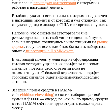
сигналов на
площадках автоторговли
с которыми я
работаю в настоящий момент.
В таблице указаны все сигналы к которым я подключен
в настоящий момент и от которых я уже отключён. Так
же указан доход в долларах США и в торговых пунктах.
Напомню, что с системам автоторговли я не
рекомендую начинать свой «инвестиционный путь»,
если вы впервые столкнулись с инвестициями на
рынке
форекс
, то лучше всего вам было бы начать набираться
опыта с
инвестиций в ПАММ-счета
.
В настоящий момент у меня еще не сформирована
готовая методика управления портфелем торговых
сигналов, поэтому свою стратегии пока не
«комментирую». С большой вероятностью портфель
торговых сигналов будет видоизменяться довольно
активно.
Завершил прием средств в ПАММ-
счёт
elrid(homeinvestblog)
в связи с набором целевой
суммы в $50000 — очередное «окно» по приему средств
в этот ПАММ-счёт планирую открыть только через 2
месяца.