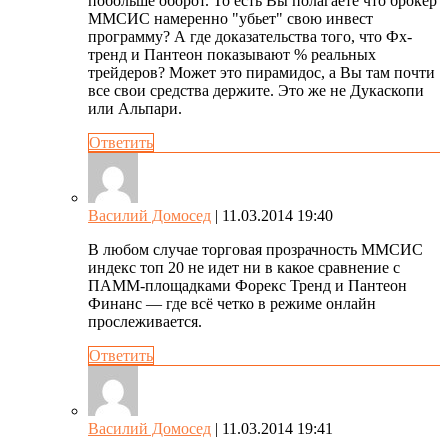
побольше оборот. То есть Вы полагаете что брокер
ММСИС намеренно "убьет" свою инвест
программу? А где доказательства того, что Фх-
тренд и Пантеон показывают % реальных
трейдеров? Может это пирамидос, а Вы там почти
все свои средства держите. Это же не Дукаскопи
или Альпари.
Ответить
Василий Домосед
| 11.03.2014 19:40
В любом случае торговая прозрачность ММСИС
индекс топ 20 не идет ни в какое сравнение с
ПАММ-площадками Форекс Тренд и Пантеон
Финанс — где всё четко в режиме онлайн
прослеживается.
Ответить
Василий Домосед
| 11.03.2014 19:41