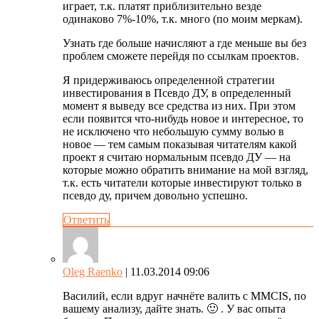
играет, т.к. платят приблизительно везде
одинаково 7%-10%, т.к. много (по моим меркам).
Узнать где больше начисляют а где меньше вы без
проблем сможете перейдя по ссылкам проектов.
Я придерживаюсь определенной стратегии
инвестирования в Псевдо ДУ, в определенный
момент я выведу все средства из них. При этом
если появится что-нибудь новое и интересное, то
не исключено что небольшую сумму волью в
новое — тем самым показывая читателям какой
проект я считаю нормальным псевдо ДУ — на
которые можно обратить внимание на мой взгляд,
т.к. есть читатели которые инвестируют только в
псевдо ду, причем довольно успешно.
Ответить
Oleg Raenko
| 11.03.2014 09:06
Василий, если вдруг начнёте валить с MMCIS, по
вашему анализу, дайте знать. 🙂 . У вас опыта