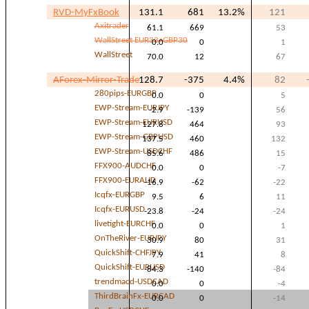
RVD-MyFxBook
131.1
681
13.2%
121
Axitrader
61.1
669
53
WallStreet EUR33+GBP30
0.0
0
1
WallStreet
70.0
12
67
AForex-Mirror-Trade
128.7
-375
4.4%
82
280pips-EURGBP
0.0
0
5
EWP-Stream-EURJPY
-2.9
-139
56
EWP-Stream-EURUSD
127.8
464
93
EWP-Stream-GBPUSD
137.5
460
132
EWP-Stream-USDCHF
85.6
486
15
FFX900-AUDCHF
0.0
0
-7
FFX900-EURAUD
-16.9
-62
-22
Icqfx-EURGBP
9.5
6
11
Icqfx-EURUSD
-23.8
-24
-24
livetight-EURCHF
0.0
0
1
OnTheRiver-EURJPY
30.9
80
31
QuickShift-CHFJPY
7.9
41
8
QuickShift-EURUSD
-84.3
-140
-84
trendmacd-USDCAD
0.0
0
-4
ThirdBrainFx-EURCAD
0.0
0
-14