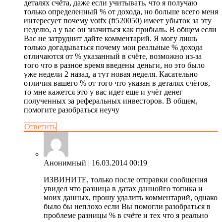
деталях счёта, даже если учитывать, что я получаю
только определенный % от дохода, но больше всего меня
интересует почему votfx (ft520050) имеет убыток за эту
неделю, а у вас он значиться как прибыль. В общем если
Вас не затруднит дайте комментарий. Я могу лишь
только догадываться почему мои реальные % дохода
отличаются от % указанный в счёте, возможно из-за
того что в разное время введены деньги, но это было
уже недели 2 назад, а тут новая неделя. Касательно
отличия вашего % от того что указан в деталях счётов,
то мне кажется это у вас идет еще и учёт денег
полученных за реферальных инвесторов. В общем,
помогите разобраться неучу
Ответить
Анонимный
| 16.03.2014 00:19
ИЗВИНИТЕ, только после отправки сообщения
увидел что разница в датах даннойго топика и
моих данных, прошу удалить комментарий, однако
было бы неплохо если Вы помогли разобраться в
проблеме разницы % в счёте и тех что я реально