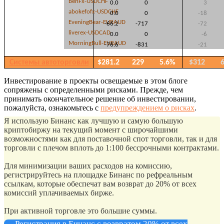
BenFx-USDCHF
0.0
0
3
abokefofx-USDCHF
0.0
0
-18
EveningBear-EURAUD
-66.2
-717
-72
liverex-USDCAD
0.0
0
-6
MorningBull-EURAUD
-76.6
-831
-21
Системы автоторговли
$281.2
229
5.6%
$312
Инвестирование в проекты освещаемые в этом блоге
сопряжены с определенными рисками. Прежде, чем
принимать окончательное решение об инвестировании,
пожалуйста, ознакомьтесь с
предупреждением о рисках
.
Я использую Бинанс как лучшую и самую большую
криптобиржу на текущий момент с широчайшими
возможностями как для поставочной спот торговли, так и для
торговли с плечом вплоть до 1:100 бессрочными контрактами.
Для минимизации ваших расходов на комиссию,
регистрируйтесь на площадке Бинанс по рефреальным
ссылкам, которые обеспечат вам возврат до 20% от всех
комиссий уплачиваемых бирже.
При активной торговле это большие суммы.
Регистрация в Бинанс с возвратом 20% от всех