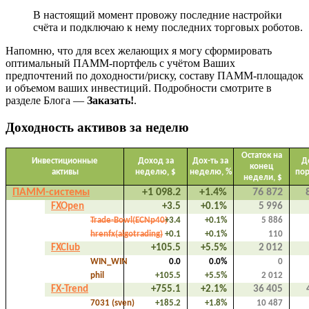
В настоящий момент провожу последние настройки
счёта и подключаю к нему последних торговых роботов.
Напомню, что для всех желающих я могу сформировать
оптимальный ПАММ-портфель с учётом Ваших
предпочтений по доходности/риску, составу ПАММ-площадок
и объемом ваших инвестиций. Подробности смотрите в
разделе Блога —
Заказать!
.
Доходность активов за неделю
Остаток на
Инвестиционные
Доход за
Дох-ть за
Д
конец
активы
неделю, $
неделю, %
по
недели, $
ПАММ-системы
+1 098.2
+1.4%
76 872
FXOpen
+3.5
+0.1%
5 996
Trade-Bowl(ECNp40)
+3.4
+0.1%
5 886
hrenfx(algotrading)
+0.1
+0.1%
110
FXClub
+105.5
+5.5%
2 012
WIN_WIN
0.0
0.0%
0
phil
+105.5
+5.5%
2 012
FX-Trend
+755.1
+2.1%
36 405
7031 (sven)
+185.2
+1.8%
10 487