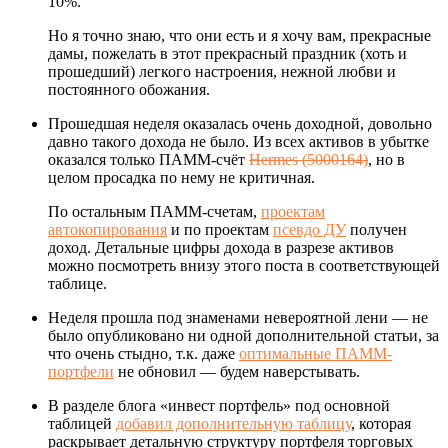
10%.
Но я точно знаю, что они есть и я хочу вам, прекрасные
дамы, пожелать в этот прекрасный праздник (хоть и
прошедший) легкого настроения, нежной любви и
постоянного обожания.
Прошедшая неделя оказалась очень доходной, довольно
давно такого дохода не было. Из всех активов в убытке
оказался только ПАММ-счёт
Hermes (5000164)
, но в
целом просадка по нему не критичная.
По остальным ПАММ-счетам,
проектам
автокопирования
и по проектам
псевдо ДУ
получен
доход. Детальные цифры дохода в разрезе активов
можно посмотреть внизу этого поста в соответствующей
таблице.
Неделя прошла под знаменами невероятной лени — не
было опубликовано ни одной дополнительной статьи, за
что очень стыдно, т.к. даже
оптимальные ПАММ-
портфели
не обновил — будем наверстывать.
В разделе блога «инвест портфель» под основной
таблицей
добавил дополнительную таблицу
, которая
раскрывает детальную структуру портфеля торговых