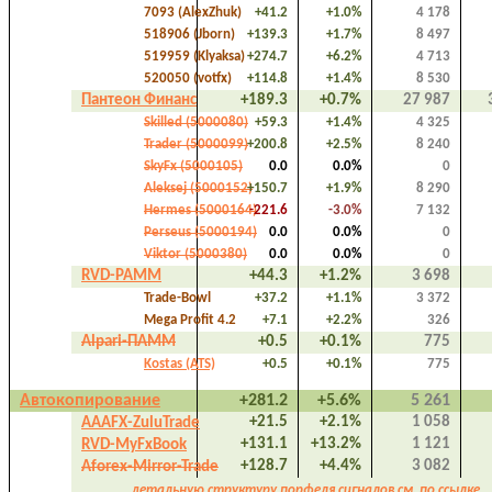
7093 (AlexZhuk)
+41.2
+1.0%
4 178
518906 (Jborn)
+139.3
+1.7%
8 497
519959 (Klyaksa)
+274.7
+6.2%
4 713
520050 (votfx)
+114.8
+1.4%
8 530
Пантеон Финанс
+189.3
+0.7%
27 987
Skilled (5000080)
+59.3
+1.4%
4 325
Trader (5000099)
+200.8
+2.5%
8 240
SkyFx (5000105)
0.0
0.0%
0
Aleksej (5000152)
+150.7
+1.9%
8 290
Hermes (5000164)
-221.6
-3.0%
7 132
Perseus (5000194)
0.0
0.0%
0
Viktor (5000380)
0.0
0.0%
0
RVD-PAMM
+44.3
+1.2%
3 698
Trade-Bowl
+37.2
+1.1%
3 372
Mega Profit 4.2
+7.1
+2.2%
326
Alpari-ПАММ
+0.5
+0.1%
775
Kostas (ATS)
+0.5
+0.1%
775
Автокопирование
+281.2
+5.6%
5 261
+21.5
+2.1%
1 058
AAAFX-ZuluTrade
+131.1
+13.2%
1 121
RVD-MyFxBook
+128.7
+4.4%
3 082
Aforex-Mirror-Trade
детальную структуру порфеля сигналов см. по ссылке