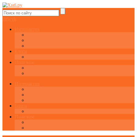
fb
tw
vk
Интерактив
Графики онлайн
Котировки онлайн
Экономический календарь
Блоги
Завести свой блог
Полезное
Последние комментарии
Все статьи
Интерактив
Графики онлайн
Котировки онлайн
Экономический календарь
Блоги
Завести свой блог
Полезное
Последние комментарии
Все статьи