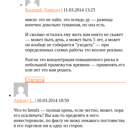
Василий Домосед
| 11.03.2014 13:25
ммсис это не хайп, это псевдо ду — разница
конечно довольно туманная, но она есть.
И сколько осталось ему жить вам никто не скажет
— может быть день, а может быть 5 лет, а может
он вообще не собирается "уходить" — при
определенных схемах работы это вполне реально.
Разгон это концентрация повышенного риска в
небольшой промежуток времени — применять его
или нет это вам решать.
Ответить
Aleksey L.
| 10.03.2014 10:59
Что-то hrenfx — полная хрень, если честно, может, пора
его исключать? Вы как-то предвзято в него
инвестировали, по факту не вижу никакого постоянства
в его торговле ни в одну из сторон.