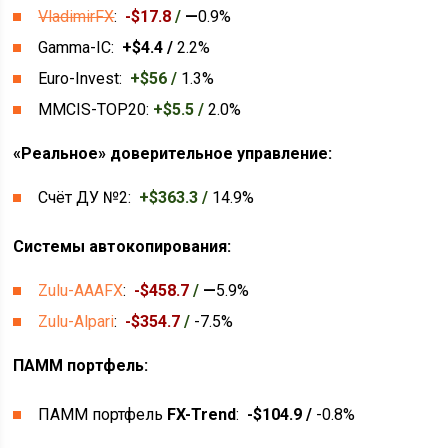
VladimirFX
:
-$17.8
/
—
0.9%
Gamma-IC:
+$4.4 /
2.2%
Euro-Invest:
+$56 /
1.3%
MMCIS-TOP20:
+$5.5 /
2.0%
«Реальное» доверительное управление:
Счёт ДУ №2:
+$363.3 /
14.9%
Системы автокопирования:
Zulu-AAAFX
:
-$458.7
/
—
5.9%
Zulu-Alpari
:
-$354.7
/
-7.5%
ПАММ портфель:
ПАММ портфель
FX-Trend
:
-$104.9 /
-0.8%