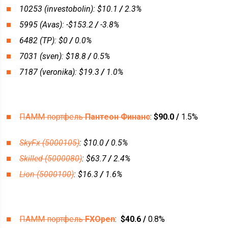
10253 (investobolin): $10.1
/
2.3%
5995 (Avas):
-$153.2
/
-3.8%
6482 (TP): $0
/
0.0%
7031 (sven): $18.8
/
0.5%
7187 (veronika):
$19.3
/
1.0%
ПАММ портфель
Пантеон Финанс
:
$90.0 /
1.5%
SkyFx (5000105)
:
$10.0
/
0.5%
Skilled (5000080)
:
$63.7
/
2.4%
Lion (5000100)
:
$16.3
/
1.6%
ПАММ портфель
FXOpen
:
$40.6 /
0.8%