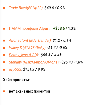
Trade-Bowl(ECNp20)
:
$40.6
/
0.9%
ПАММ портфель
Alpari
:
+$58.6 /
1.0%
Alfonsofont (MA_Trender)
:
$1.2
/
0.1%
Valery S (ATS#3-Risky)
:
-$1.7
/
-0.6%
Petrov_Ivan (USD)
:
-$65.3
/
-4.4%
Stability (Risk:MemoryOfAgris)
:
-$26.4
/
-1.8%
avp555
:
$151.2
/
9.9%
Хайп проекты:
нет активных проектов