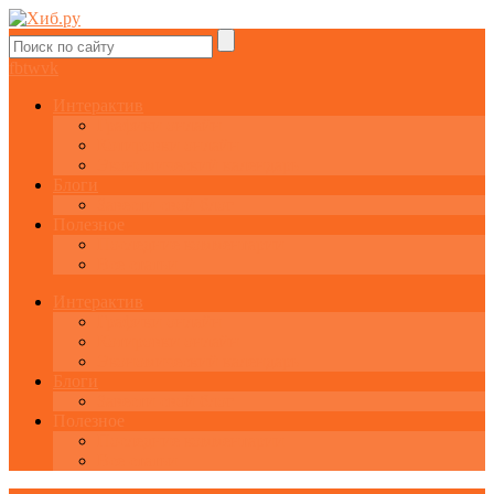
fb
tw
vk
Интерактив
Графики онлайн
Котировки онлайн
Экономический календарь
Блоги
Завести свой блог
Полезное
Последние комментарии
Все статьи
Интерактив
Графики онлайн
Котировки онлайн
Экономический календарь
Блоги
Завести свой блог
Полезное
Последние комментарии
Все статьи