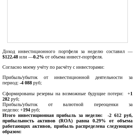
Доход инвестиционного портфеля за неделю составил —
$
122.48
или —
0.2%
от объема инвест-портфеля.
Согласно моему учёту по расчёту с инвесторами:
Прибыль/убыток от инвестиционной деятельности за
период:
-4 088
руб;
Сформированы резервы на возможные будущие потери: +
1
282
руб;
Прибыль/убыток от валютной переоценки за
неделю: +
194
руб;
Итого инвестиционная прибыль за неделю:
-2 612
руб,
прибыльность активов (ROA) равна
0.29%
от объема
работающих активов, прибыль распределена следующим
образом: