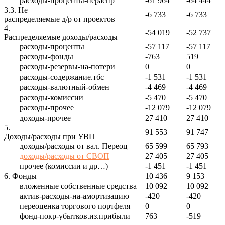
расходы-проценты-нераспр
-61 964
-64 444
3.3. Не
-6 733
-6 733
распределяемые д/р от проектов
4.
-54 019
-52 737
Распределяемые доходы/расходы
расходы-проценты
-57 117
-57 117
расходы-фонды
-763
519
расходы-резервы-на-потери
0
0
расходы-содержание.тбс
-1 531
-1 531
расходы-валютный-обмен
-4 469
-4 469
расходы-комиссии
-5 470
-5 470
расходы-прочее
-12 079
-12 079
доходы-прочее
27 410
27 410
5.
91 553
91 747
Доходы/расходы при УВП
доходы/расходы от вал. Переоц
65 599
65 793
доходы/расходы от СВОП
27 405
27 405
прочее (комиссии и др…)
-1 451
-1 451
6. Фонды
10 436
9 153
вложенные собственные средства
10 092
10 092
актив-расходы-на-амортизацию
-420
-420
переоценка торгового портфеля
0
0
фонд-покр-убытков.из.прибыли
763
-519