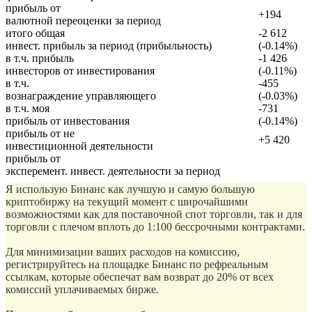
прибыль от
+194
валютной переоценки за период
итого общая
-2 612
инвест. прибыль за период (прибыльность)
(-0.14%)
в т.ч. прибыль
-1 426
инвесторов от инвестирования
(-0.11%)
в т.ч.
-455
вознаграждение управляющего
(-0.03%)
в т.ч. моя
-731
прибыль от инвестования
(-0.14%)
прибыль от не
+5 420
инвестиционной деятельности
прибыль от
эксперемент. инвест. деятельности за период
Я использую Бинанс как лучшую и самую большую
криптобиржу на текущий момент с широчайшими
возможностями как для поставочной спот торговли, так и для
торговли с плечом вплоть до 1:100 бессрочными контрактами.
Для минимизации ваших расходов на комиссию,
регистрируйтесь на площадке Бинанс по рефреальным
ссылкам, которые обеспечат вам возврат до 20% от всех
комиссий уплачиваемых бирже.