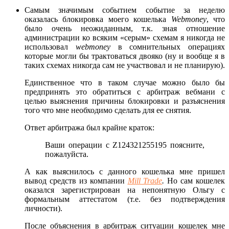
Самым значимым событием событие за неделю
оказалась блокировка моего кошелька
Webmoney
, что
было очень неожиданным, т.к. зная отношение
администрации ко всяким «серым» схемам я никогда не
использовал
webmoney
в сомнительных операциях
которые могли бы трактоваться двояко (ну и вообще я в
таких схемах никогда сам не участвовал и не планирую).
Единственное что в таком случае можно было бы
предпринять это обратиться с арбитраж вебмани с
целью выяснения причины блокировки и разъяснения
того что мне необходимо сделать для ее снятия.
Ответ арбитража был крайне краток:
Ваши операции с Z124321255195 поясните,
пожалуйста.
А как выяснилось с данного кошелька мне пришел
вывод средств из компании
Mill Trade
.
Но сам кошелек
оказался зарегистрирован на непонятную Ольгу с
формальным аттестатом (т.е. без подтверждения
личности).
После объяснения в арбитраж ситуации кошелек мне