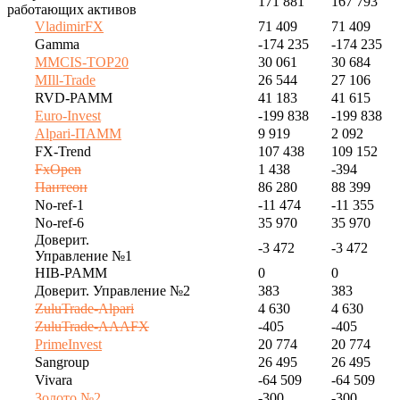
171 881
167 793
работающих активов
VladimirFX
71 409
71 409
Gamma
-174 235
-174 235
MMCIS-TOP20
30 061
30 684
MIll-Trade
26 544
27 106
RVD-PAMM
41 183
41 615
Euro-Invest
-199 838
-199 838
Alpari-ПАММ
9 919
2 092
FX-Trend
107 438
109 152
FxOpen
1 438
-394
Пантеон
86 280
88 399
No-ref-1
-11 474
-11 355
No-ref-6
35 970
35 970
Доверит.
-3 472
-3 472
Управление №1
HIB-PAMM
0
0
Доверит. Управление №2
383
383
ZuluTrade-Alpari
4 630
4 630
ZuluTrade-AAAFX
-405
-405
PrimeInvest
20 774
20 774
Sangroup
26 495
26 495
Vivara
-64 509
-64 509
Золото №2
-300
-300