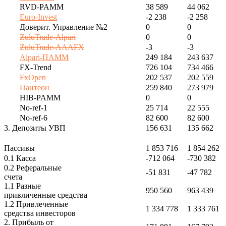
RVD-PAMM
38 589
44 062
Euro-Invest
-2 238
-2 258
Доверит. Управление №2
0
0
ZuluTrade-Alpari
0
0
ZuluTrade-AAAFX
-3
-3
Alpari-ПАММ
249 184
243 637
FX-Trend
726 104
734 466
FxOpen
202 537
202 559
Пантеон
259 840
273 979
HIB-PAMM
0
0
No-ref-1
25 714
22 555
No-ref-6
82 600
82 600
3. Депозиты УВП
156 631
135 662
Пассивы
1 853 716
1 854 262
0.1 Касса
-712 064
-730 382
0.2 Реферальные
-51 831
-47 782
счета
1.1 Разные
950 560
963 439
привличенные средства
1.2 Привлеченные
1 334 778
1 333 761
средства инвесторов
2. Прибыль от