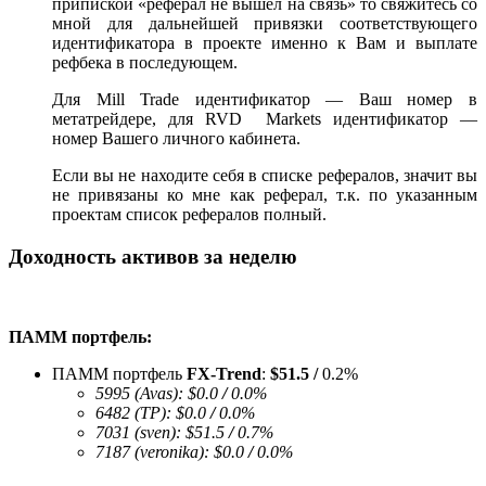
припиской «реферал не вышел на связь» то свяжитесь со
мной для дальнейшей привязки соответствующего
идентификатора в проекте именно к Вам и выплате
рефбека в последующем.
Для Mill Trade идентификатор — Ваш номер в
метатрейдере, для RVD Markets идентификатор —
номер Вашего личного кабинета.
Если вы не находите себя в списке рефералов, значит вы
не привязаны ко мне как реферал, т.к. по указанным
проектам список рефералов полный.
Доходность активов за неделю
ПАММ портфель:
ПАММ портфель
FX-Trend
:
$51.5 /
0.2%
5995 (Avas):
$0.0
/
0.0%
6482 (TP):
$0.0
/
0.0%
7031 (sven):
$51.5
/
0.7%
7187 (veronika):
$0.0
/
0.0%