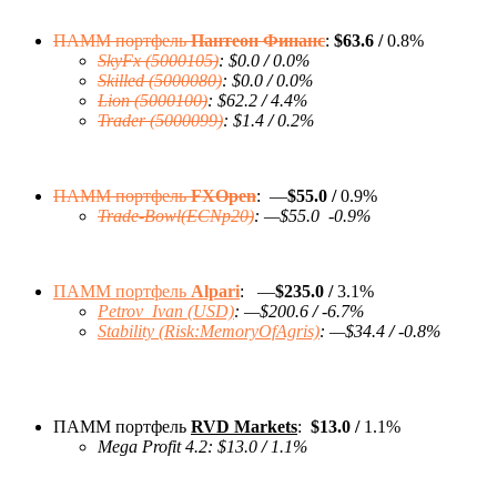
ПАММ портфель
Пантеон Финанс
:
$63.6 /
0.8%
SkyFx (5000105)
:
$0.0
/
0.0%
Skilled (5000080)
:
$0.0
/
0.0%
Lion (5000100)
:
$62.2
/
4.4%
Trader (5000099)
:
$1.4
/
0.2%
ПАММ портфель
FXOpen
: —
$55.0 /
0.9%
Trade-Bowl(ECNp20)
:
—
$55.0
-0
.9%
ПАММ портфель
Alpari
: —
$235.0 /
3.1%
Petrov_Ivan (USD)
: —
$200.6
/
-6
.7%
Stability (Risk:MemoryOfAgris)
:
—
$34.4
/
-0
.8%
ПАММ портфель
RVD Markets
:
$13.0 /
1.1%
Mega Profit 4.2:
$13.0
/
1.1%