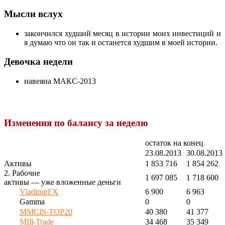
Мысли вслух
закончился худший месяц в истории моих инвестиций и
я думаю что он так и останется худшим в моей истории.
Девочка недели
навеяна МАКС-2013
Изменения по балансу за неделю
остаток на конец
23.08.2013
30.08.2013
Активы
1 853 716
1 854 262
2. Рабочие
1 697 085
1 718 600
активы — уже вложенные деньги
VladimirFX
6 900
6 963
Gamma
0
0
MMCIS-TOP20
40 380
41 377
MIll-Trade
34 468
35 349