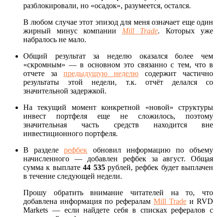
разблокировали, но «осадок», разумеется, остался.
В любом случае этот эпизод для меня означает еще один
жирный минус компании
Mill Trade
.
Которых уже
набралось не мало.
Общий результат за неделю оказался более чем
«скромным» — в основном это связанно с тем, что в
отчете за
предыдущую неделю
содержит частично
результаты этой недели, т.к. отчёт делался со
значительной задержкой.
На текущий момент конкретной «новой» структуры
инвест портфеля еще не сложилось, поэтому
значительная часть средств находится вне
инвестиционного портфеля.
В разделе
рефбек
обновил информацию по объему
начисленного — добавлен рефбек за август. Общая
сумма к выплате
44 535
рублей, рефбек будет выплачен
в течение следующей недели.
Прошу обратить внимание читателей на то, что
добавлена информация по рефералам
Mill Trade
и RVD
Markets — если найдете себя в списках рефералов с