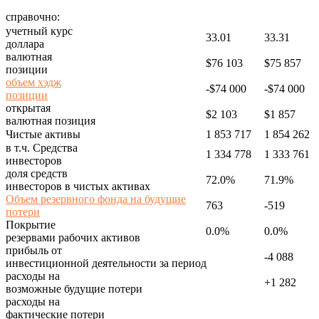
справочно:
учетный курс
33.01
33.31
доллара
валютная
$76 103
$75 857
позиции
объем хэдж
-$74 000
-$74 000
позиции
открытая
$2 103
$1 857
валютная позиция
Чистые активы
1 853 717
1 854 262
в т.ч. Средства
1 334 778
1 333 761
инвесторов
доля средств
72.0%
71.9%
инвесторов в чистых активах
Объем резервного фонда на будущие
763
-519
потери
Покрытие
0.0%
0.0%
резервами рабочих активов
прибыль от
-4 088
инвестиционной деятельности за период
расходы на
+1 282
возможные будущие потери
расходы на
фактические потери