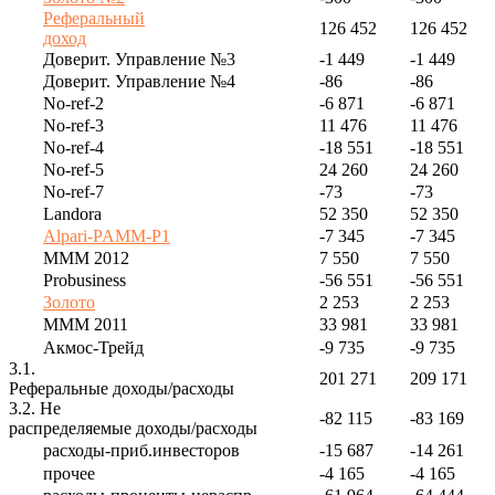
Реферальный
126 452
126 452
доход
Доверит. Управление №3
-1 449
-1 449
Доверит. Управление №4
-86
-86
No-ref-2
-6 871
-6 871
No-ref-3
11 476
11 476
No-ref-4
-18 551
-18 551
No-ref-5
24 260
24 260
No-ref-7
-73
-73
Landora
52 350
52 350
Alpari-PAMM-P1
-7 345
-7 345
МММ 2012
7 550
7 550
Probusiness
-56 551
-56 551
Золото
2 253
2 253
МММ 2011
33 981
33 981
Акмос-Трейд
-9 735
-9 735
3.1.
201 271
209 171
Реферальные доходы/расходы
3.2. Не
-82 115
-83 169
распределяемые доходы/расходы
расходы-приб.инвесторов
-15 687
-14 261
прочее
-4 165
-4 165