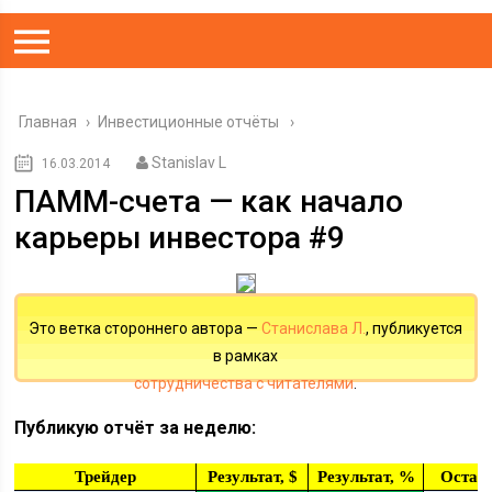
Главная
›
Инвестиционные отчёты
Stanislav L
16.03.2014
ПАММ-счета — как начало
карьеры инвестора #9
Это ветка стороннего автора —
Станислава Л.
, публикуется
в рамках
сотрудничества с читателями
.
Публикую отчёт за неделю:
Трейдер
Результат, $
Результат, %
Остато