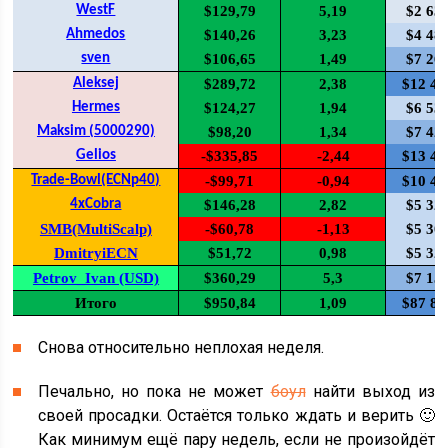
WestF
$129,79
5,19
$2 63
Ahmedos
$140,26
3,23
$4 48
sven
$106,65
1,49
$7 26
Aleksej
$289,72
2,38
$12 47
Hermes
$124,27
1,94
$6 53
Maksim (5000290)
$98,20
1,34
$7 42
Gelios
-$335,85
-2,44
$13 44
Trade-Bowl(ECNp40)
-$99,71
-0,94
$10 45
4xCobra
$146,28
2,82
$5 32
SMB(MultiScalp)
-$60,78
-1,13
$5 30
DmitryiECN
$51,72
0,98
$5 32
Petrov_Ivan (USD)
$360,29
5,3
$7 15
Итого
$950,84
1,09
$87 81
Снова относительно неплохая неделя.
Печально, но пока не может
боул
найти выход из
своей просадки. Остаётся только ждать и верить 🙂
Как минимум ещё пару недель, если не произойдёт