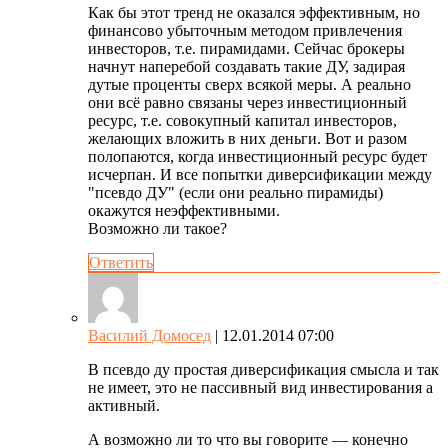
Как бы этот тренд не оказался эффективным, но
финансово убыточным методом привлечения
инвесторов, т.е. пирамидами. Сейчас брокеры
начнут наперебой создавать такие ДУ, задирая
дутые проценты сверх всякой меры. А реально
они всё равно связаны через инвестиционный
ресурс, т.е. совокупный капитал инвесторов,
желающих вложить в них деньги. Вот и разом
полопаются, когда инвестиционный ресурс будет
исчерпан. И все попытки диверсификации между
"псевдо ДУ" (если они реально пирамиды)
окажутся неэффективными.
Возможно ли такое?
Ответить
Василий Домосед
| 12.01.2014 07:00
В псевдо ду простая диверсификация смысла и так
не имеет, это не пассивный вид инвестирования а
активный.
А возможно ли то что вы говорите — конечно