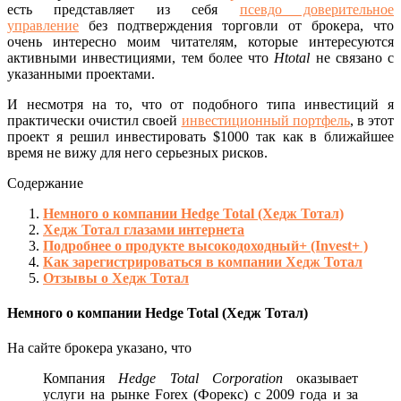
есть представляет из себя
псевдо доверительное
управление
без подтверждения торговли от брокера, что
очень интересно моим читателям, которые интересуются
активными инвестициями, тем более что
Htotal
не связано с
указанными проектами.
И несмотря на то, что от подобного типа инвестиций я
практически очистил своей
инвестиционный портфель
, в этот
проект я решил инвестировать $1000 так как в ближайшее
время не вижу для него серьезных рисков.
Содержание
Немного о компании Hedge Total (Хедж Тотал)
Хедж Тотал глазами интернета
Подробнее о продукте высокодоходный+ (Invest+ )
Как зарегистрироваться в компании Хедж Тотал
Отзывы о Хедж Тотал
Немного о компании Hedge Total (Хедж Тотал)
На сайте брокера указано, что
Компания
Hedge Total Corporation
оказывает
услуги на рынке Forex (Форекс) с 2009 года и за