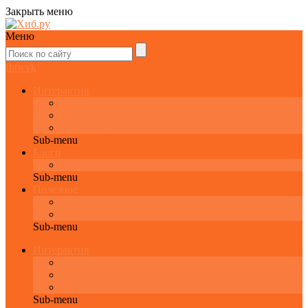
Закрыть меню
Меню
fb
tw
vk
Интерактив
Графики онлайн
Котировки онлайн
Экономический календарь
Sub-menu
Блоги
Завести свой блог
Sub-menu
Полезное
Последние комментарии
Все статьи
Sub-menu
Интерактив
Графики онлайн
Котировки онлайн
Экономический календарь
Sub-menu