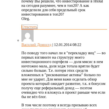
почему Вы решили, что инвестирование в Htotal
на сегодня разумнее, чем в топ20? А как
определили для себя предельный срок
инвестирования в топ20?
Oleg.
Ответить
Василий Домосед
| 12.01.2014 08:22
По поводу того начал ли я "перекладку яиц" — во
первых взгляните на структуру моего
инвестиционного портфеля — доля ммсис в нем
ничтожно мала, доля хедж тотала врятли будет
сильно больше. Т.е. потеря этих средств
вложенных в "рискованные активы" больно по
мне не ударит. Для меня важн осделать обзор
проекта который ожидает развитие, т.к. я бонусом
получу еще реферальный доход — поэтом
очевидно что я вложусь в проект раньше чем если
бы не вёл блог.
В том числе поэтому я всегда призываю всех