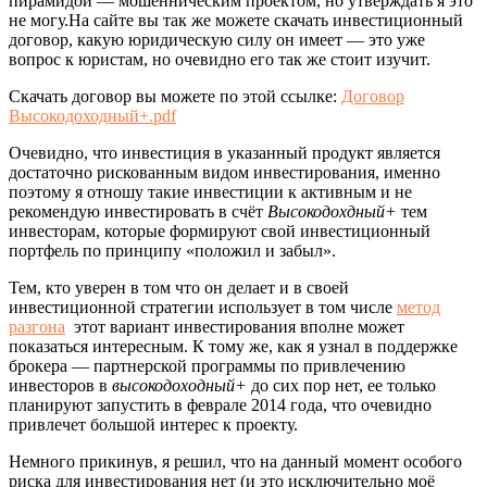
пирамидой — мошенническим проектом, но утверждать я это
не могу.На сайте вы так же можете скачать инвестиционный
договор, какую юридическую силу он имеет — это уже
вопрос к юристам, но очевидно его так же стоит изучит.
Скачать договор вы можете по этой ссылке:
Договор
Высокодоходный+.pdf
Очевидно, что инвестиция в указанный продукт является
достаточно рискованным видом инвестирования, именно
поэтому я отношу такие инвестиции к активным и не
рекомендую инвестировать в счёт
Высокодохдный+
тем
инвесторам, которые формируют свой инвестиционный
портфель по принципу «положил и забыл».
Тем, кто уверен в том что он делает и в своей
инвестиционной стратегии использует в том числе
метод
разгона
этот вариант инвестирования вполне может
показаться интересным. К тому же, как я узнал в поддержке
брокера — партнерской программы по привлечению
инвесторов в
высокодоходный+
до сих пор нет, ее только
планируют запустить в феврале 2014 года, что очевидно
привлечет большой интерес к проекту.
Немного прикинув, я решил, что на данный момент особого
риска для инвестирования нет (и это исключительно моё